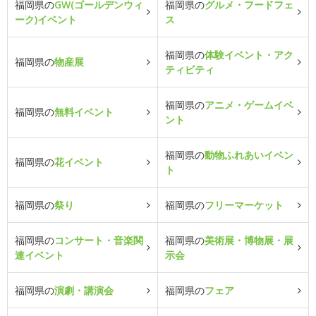
福岡県の
GW(ゴールデンウィ
福岡県の
グルメ・フードフェ
ーク)イベント
ス
福岡県の
体験イベント・アク
福岡県の
物産展
ティビティ
福岡県の
アニメ・ゲームイベ
福岡県の
無料イベント
ント
福岡県の
動物ふれあいイベン
福岡県の
花イベント
ト
福岡県の
祭り
福岡県の
フリーマーケット
福岡県の
コンサート・音楽関
福岡県の
美術展・博物展・展
連イベント
示会
福岡県の
演劇・講演会
福岡県の
フェア