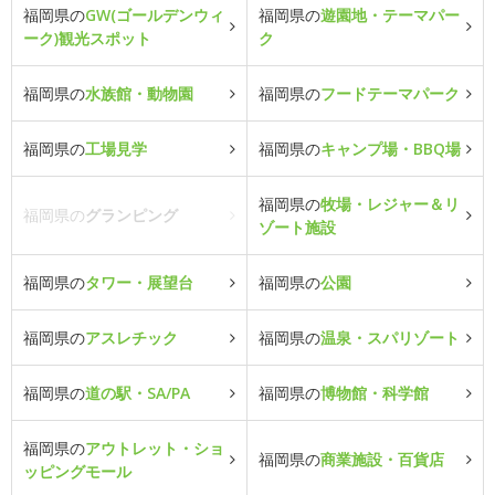
福岡県の
GW(ゴールデンウィ
福岡県の
遊園地・テーマパー
ーク)観光スポット
ク
福岡県の
水族館・動物園
福岡県の
フードテーマパーク
福岡県の
工場見学
福岡県の
キャンプ場・BBQ場
福岡県の
牧場・レジャー＆リ
福岡県の
グランピング
ゾート施設
福岡県の
タワー・展望台
福岡県の
公園
福岡県の
アスレチック
福岡県の
温泉・スパリゾート
福岡県の
道の駅・SA/PA
福岡県の
博物館・科学館
福岡県の
アウトレット・ショ
福岡県の
商業施設・百貨店
ッピングモール