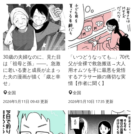
30歳の夫婦なのに、見た目
「いつどうなっても…」70代
は「祖母と孫」――。急激
父が全裸で救急搬送→大人
に老いる妻と成長が止まっ
用オムツを手に最悪を覚悟
た夫の漫画が描く「歳と幸
するアラサー娘の痛切な実
せ」
情【作者に聞く】
全国
全国
2026年5月11日 09:43 更新
2026年5月10日 17:35 更新