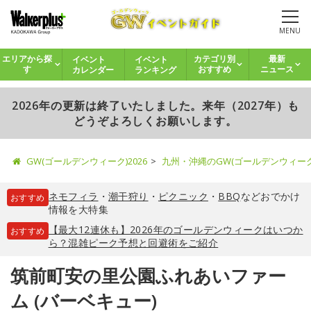
MENU
イベント
イベント
エリアから探
カテゴリ別
最新
カレンダー
ランキング
す
おすすめ
ニュース
2026年の更新は終了いたしました。来年（2027年）も
どうぞよろしくお願いします。
GW(ゴールデンウィーク)2026
九州・沖縄のGW(ゴールデンウィー
ネモフィラ
・
潮干狩り
・
ピクニック
・
BBQ
などおでかけ
おすすめ
情報を大特集
【最大12連休も】2026年のゴールデンウィークはいつか
おすすめ
ら？混雑ピーク予想と回避術をご紹介
筑前町安の里公園ふれあいファー
ム (バーベキュー)