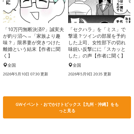
「10万円無断決済!?」誠実夫
「セクハラ」を「ミス」で
が釣り沼へ→「家族より趣
撃退？ツインの部屋を予約
味？」限界妻が突きつけた
した上司、女性部下の切れ
離婚という結末【作者に聞
味鋭い反撃にに「スカッと
く】
した」の声【作者に聞く】
全国
全国
2026年5月10日 07:30 更新
2026年5月9日 20:35 更新
GWイベント・おでかけトピックス【九州・沖縄】をも
っと見る