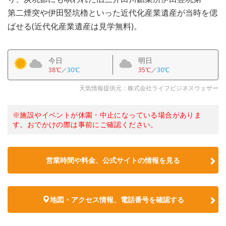
第二煙突や伊田竪坑櫓といった近代化産業遺産が当時を偲
ばせる(近代化産業遺産は見学無料)。
今日
明日
38℃
／
30℃
35℃
／
30℃
天気情報提供元：株式会社ライフビジネスウェザー
※施設やイベントが休園・中止になっている場合がありま
す。おでかけの際は事前にご確認ください。
営業時間や料金、公式サイトの情報を見る
地図・アクセス情報、電話番号を確認する