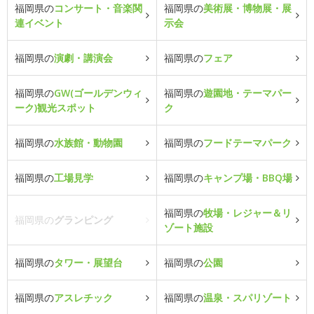
福岡県の
コンサート・音楽関
福岡県の
美術展・博物展・展
連イベント
示会
福岡県の
演劇・講演会
福岡県の
フェア
福岡県の
GW(ゴールデンウィ
福岡県の
遊園地・テーマパー
ーク)観光スポット
ク
福岡県の
水族館・動物園
福岡県の
フードテーマパーク
福岡県の
工場見学
福岡県の
キャンプ場・BBQ場
福岡県の
牧場・レジャー＆リ
福岡県の
グランピング
ゾート施設
福岡県の
タワー・展望台
福岡県の
公園
福岡県の
アスレチック
福岡県の
温泉・スパリゾート