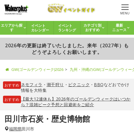
MENU
イベント
イベント
エリアから探
カテゴリ別
最新
カレンダー
ランキング
す
おすすめ
ニュース
2026年の更新は終了いたしました。来年（2027年）も
どうぞよろしくお願いします。
GW(ゴールデンウィーク)2026
九州・沖縄のGW(ゴールデンウィー
ネモフィラ
・
潮干狩り
・
ピクニック
・
BBQ
などおでかけ
おすすめ
情報を大特集
【最大12連休も】2026年のゴールデンウィークはいつか
おすすめ
ら？混雑ピーク予想と回避術をご紹介
田川市石炭・歴史博物館
福岡県
田川市