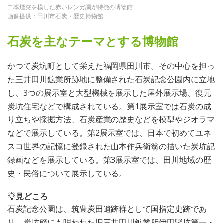
二本煙突を模した赤いレンガ調が特徴の博物館
画像提供：田川市石炭・歴史博物館
石炭を主なテーマとする博物館
かつて炭坑町として栄えた福岡県田川市。その中心を担っ
た三井田川鉱業所跡地に整備された石炭記念公園内に立地
し、3つの展示室と大型機械を展示した屋外展示場、復元
炭坑住宅などで構成されている。第1展示室では石炭の成
り立ちや採掘方法、石炭産業の歴史などを模型やジオラマ
などで展示している。第2展示室では、日本で初めてユネ
スコ世界の記憶に登録された山本作兵衛翁の描いた炭坑記
録画などを展示している。第3展示室では、田川地域の歴
史・民俗について展示している。
見どころ
石炭記念公園は、筑豊炭田遺跡群として国指定史跡であ
り、炭坑節にも唄われた旧三井田川鉱業所伊田竪坑第一・