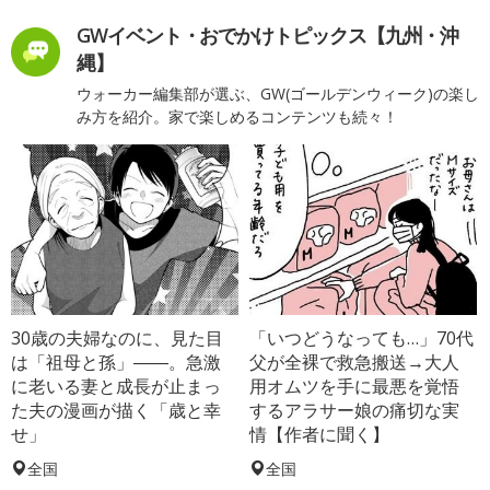
GWイベント・おでかけトピックス【九州・沖
縄】
ウォーカー編集部が選ぶ、GW(ゴールデンウィーク)の楽し
み方を紹介。家で楽しめるコンテンツも続々！
30歳の夫婦なのに、見た目
「いつどうなっても…」70代
は「祖母と孫」――。急激
父が全裸で救急搬送→大人
に老いる妻と成長が止まっ
用オムツを手に最悪を覚悟
た夫の漫画が描く「歳と幸
するアラサー娘の痛切な実
せ」
情【作者に聞く】
全国
全国