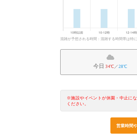
混雑が予想される時間：混雑する時間帯は特
今日
34℃
／
28℃
※施設やイベントが休園・中止に
ください。
営業時間