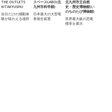
THE OUTLETS
スペースLABO(北
北九州市立自然
KITAKYUSHU
九州市科学館)
史・歴史博物館(い
のちのたび博物館)
自分だけの感動体
日本最大の大型竜
験が味わえる場所
巻発生装置
世界最大級の恐竜
標本を展示