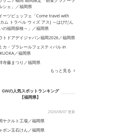
ッザニア福岡 期間限定「朝食グラノーラ
ルシェ」／福岡県
イーツビュッフェ「Come travel with
s(カム トラベル ウィズ アス) ～はぴだん
いの福岡探検～」／福岡県
ウトドアデイジャパン福岡2026／福岡県
ミカ・プラレールフェスティバル in
UKUOKA／福岡県
祥寺藤まつり／福岡県
もっと見る
GWの人気スポットランキング
【福岡県】
2026/08/07 更新
岡ヤクルト工場／福岡県
ャボン玉石けん／福岡県