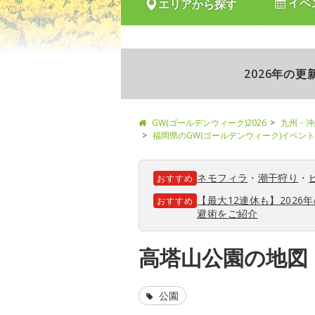
イベ
エリアから探す
2026年の
GW(ゴールデンウィーク)2026
九州・沖
福岡県のGW(ゴールデンウィーク)イベン
ネモフィラ
・
潮干狩り
・
おすすめ
【最大12連休も】202
おすすめ
避術をご紹介
高塔山公園の地図
公園