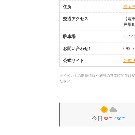
住所
福岡
交通アクセス
【電車
戸畑I
駐車場
〇 1
お問い合わせ1
093
公式サイト
公式
※イベントの開催情報や施設の営業時間等は
ださい。
今日
38℃
／
30℃