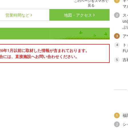
キ
1
このページをスマホで
見る
マ
営業時間など
地図・アクセス
ス
2
u
ぶ
ア
3
ト
4
026年1月以前に取材した情報が含まれております。
F
合には、直接施設へお問い合わせください。
吉
5
福
1
シ
2