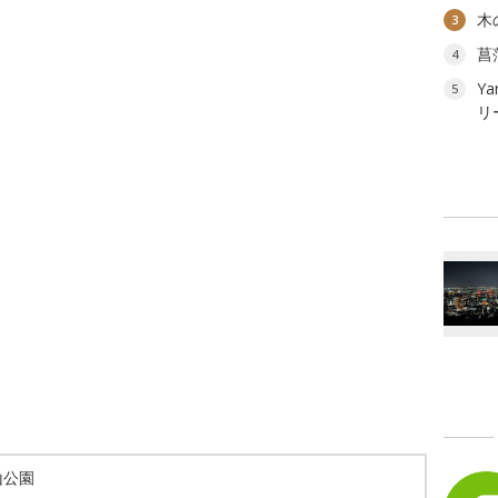
木
3
菖
4
Ya
5
リ
山公園