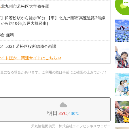
県
北九州市若松区大字修多羅
】JR若松駅から徒歩30分 【車】北九州都市高速道路2号線
Cから約10分(若戸大橋経由)
46台 無料
-761-5321 若松区役所総務企画課
サイトほか、関連サイトはこちら
変更になる場合があります。ご利用の際は事前にご確認の上おでかけく
明日
35℃
／
30℃
天気情報提供元：株式会社ライフビジネスウェザー