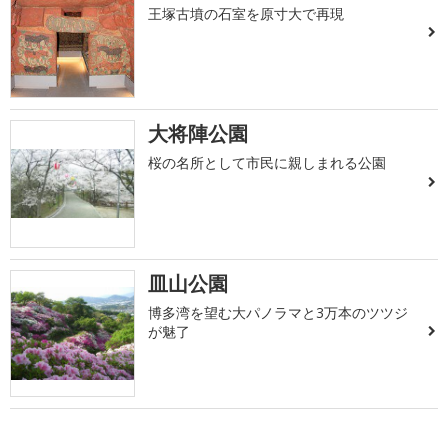
王塚古墳の石室を原寸大で再現
大将陣公園
桜の名所として市民に親しまれる公園
皿山公園
博多湾を望む大パノラマと3万本のツツジ
が魅了