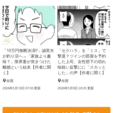
「10万円無断決済!?」誠実夫
「セクハラ」を「ミス」で
が釣り沼へ→「家族より趣
撃退？ツインの部屋を予約
味？」限界妻が突きつけた
した上司、女性部下の切れ
離婚という結末【作者に聞
味鋭い反撃にに「スカッと
く】
した」の声【作者に聞く】
全国
全国
2026年5月10日 07:30 更新
2026年5月9日 20:35 更新