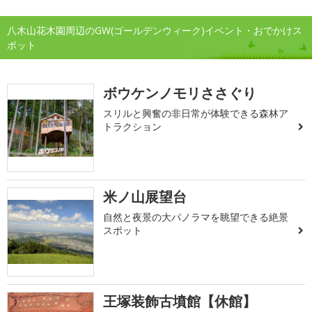
八木山花木園周辺のGW(ゴールデンウィーク)イベント・おでかけス
ポット
ボウケンノモリささぐり
スリルと興奮の非日常が体験できる森林ア
トラクション
米ノ山展望台
自然と夜景の大パノラマを眺望できる絶景
スポット
王塚装飾古墳館【休館】