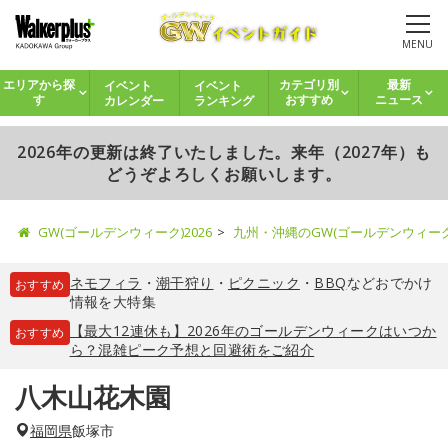
MENU
イベント
イベント
エリアから探
カテゴリ別
最新
カレンダー
ランキング
す
おすすめ
ニュース
2026年の更新は終了いたしました。来年（2027年）も
どうぞよろしくお願いします。
GW(ゴールデンウィーク)2026
九州・沖縄のGW(ゴールデンウィー
ネモフィラ
・
潮干狩り
・
ピクニック
・
BBQ
などおでかけ
おすすめ
情報を大特集
【最大12連休も】2026年のゴールデンウィークはいつか
おすすめ
ら？混雑ピーク予想と回避術をご紹介
八木山花木園
福岡県
飯塚市