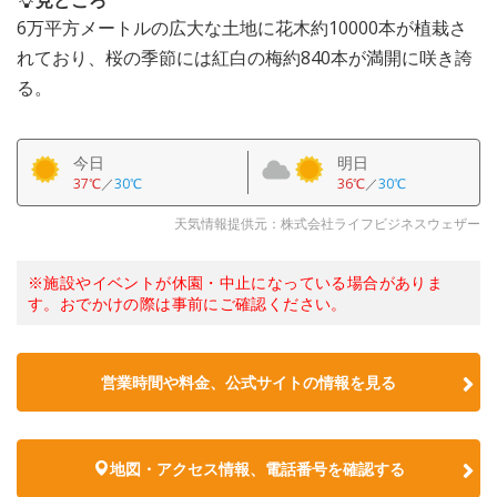
見どころ
6万平方メートルの広大な土地に花木約10000本が植栽さ
れており、桜の季節には紅白の梅約840本が満開に咲き誇
る。
今日
明日
37℃
／
30℃
36℃
／
30℃
天気情報提供元：株式会社ライフビジネスウェザー
※施設やイベントが休園・中止になっている場合がありま
す。おでかけの際は事前にご確認ください。
営業時間や料金、公式サイトの情報を見る
地図・アクセス情報、電話番号を確認する