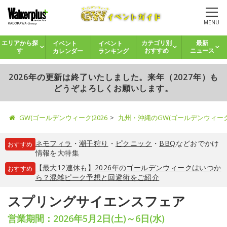
MENU
イベント
イベント
エリアから探
カテゴリ別
最新
カレンダー
ランキング
す
おすすめ
ニュース
2026年の更新は終了いたしました。来年（2027年）も
どうぞよろしくお願いします。
GW(ゴールデンウィーク)2026
九州・沖縄のGW(ゴールデンウィー
ネモフィラ
・
潮干狩り
・
ピクニック
・
BBQ
などおでかけ
おすすめ
情報を大特集
【最大12連休も】2026年のゴールデンウィークはいつか
おすすめ
ら？混雑ピーク予想と回避術をご紹介
スプリングサイエンスフェア
営業期間：2026年5月2日(土)～6日(水)