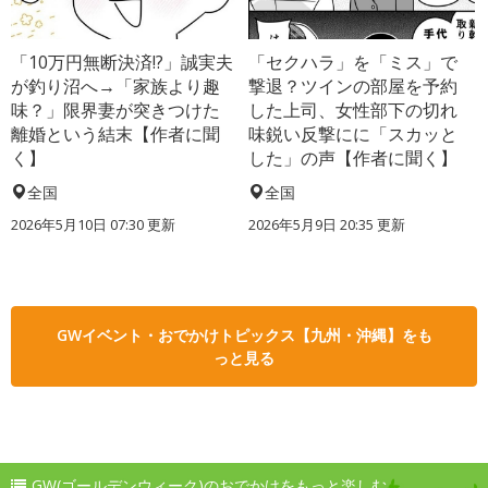
「10万円無断決済!?」誠実夫
「セクハラ」を「ミス」で
が釣り沼へ→「家族より趣
撃退？ツインの部屋を予約
味？」限界妻が突きつけた
した上司、女性部下の切れ
離婚という結末【作者に聞
味鋭い反撃にに「スカッと
く】
した」の声【作者に聞く】
全国
全国
2026年5月10日 07:30 更新
2026年5月9日 20:35 更新
GWイベント・おでかけトピックス【九州・沖縄】をも
っと見る
GW(ゴールデンウィーク)のおでかけをもっと楽しむ