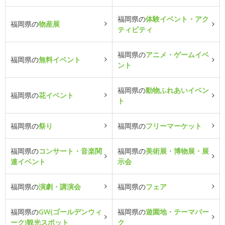
福岡県の
体験イベント・アク
福岡県の
物産展
ティビティ
福岡県の
アニメ・ゲームイベ
福岡県の
無料イベント
ント
福岡県の
動物ふれあいイベン
福岡県の
花イベント
ト
福岡県の
祭り
福岡県の
フリーマーケット
福岡県の
コンサート・音楽関
福岡県の
美術展・博物展・展
連イベント
示会
福岡県の
演劇・講演会
福岡県の
フェア
福岡県の
GW(ゴールデンウィ
福岡県の
遊園地・テーマパー
ーク)観光スポット
ク