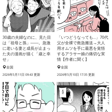
30歳の夫婦なのに、見た目
「いつどうなっても…」70代
は「祖母と孫」――。急激
父が全裸で救急搬送→大人
に老いる妻と成長が止まっ
用オムツを手に最悪を覚悟
た夫の漫画が描く「歳と幸
するアラサー娘の痛切な実
せ」
情【作者に聞く】
全国
全国
2026年5月11日 09:43 更新
2026年5月10日 17:35 更新