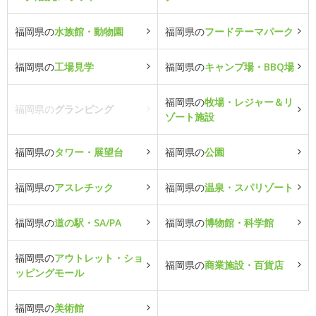
福岡県の
水族館・動物園
福岡県の
フードテーマパーク
福岡県の
工場見学
福岡県の
キャンプ場・BBQ場
福岡県の
牧場・レジャー＆リ
福岡県の
グランピング
ゾート施設
福岡県の
タワー・展望台
福岡県の
公園
福岡県の
アスレチック
福岡県の
温泉・スパリゾート
福岡県の
道の駅・SA/PA
福岡県の
博物館・科学館
福岡県の
アウトレット・ショ
福岡県の
商業施設・百貨店
ッピングモール
福岡県の
美術館