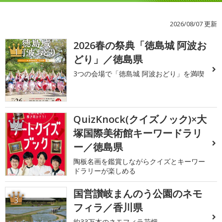
2026/08/07 更新
2026春の祭典「徳島城 阿波お
1
どり」／徳島県
3つの会場で「徳島城 阿波おどり」を満喫
QuizKnock(クイズノック)×大
2
塚国際美術館キーワードラリ
ー／徳島県
陶板名画を鑑賞しながらクイズとキーワー
ドラリーが楽しめる
国営讃岐まんのう公園のネモ
3
フィラ／香川県
約33万本のネモフィラ花畑