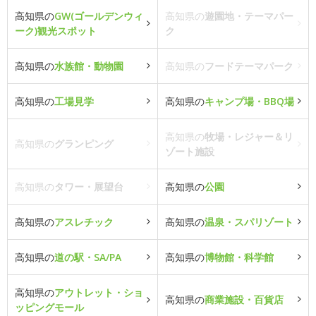
高知県の
GW(ゴールデンウィ
高知県の
遊園地・テーマパー
ーク)観光スポット
ク
高知県の
水族館・動物園
高知県の
フードテーマパーク
高知県の
工場見学
高知県の
キャンプ場・BBQ場
高知県の
牧場・レジャー＆リ
高知県の
グランピング
ゾート施設
高知県の
タワー・展望台
高知県の
公園
高知県の
アスレチック
高知県の
温泉・スパリゾート
高知県の
道の駅・SA/PA
高知県の
博物館・科学館
高知県の
アウトレット・ショ
高知県の
商業施設・百貨店
ッピングモール