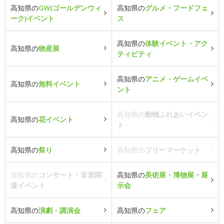
高知県の
GW(ゴールデンウィ
高知県の
グルメ・フードフェ
ーク)イベント
ス
高知県の
体験イベント・アク
高知県の
物産展
ティビティ
高知県の
アニメ・ゲームイベ
高知県の
無料イベント
ント
高知県の
動物ふれあいイベン
高知県の
花イベント
ト
高知県の
祭り
高知県の
フリーマーケット
高知県の
コンサート・音楽関
高知県の
美術展・博物展・展
連イベント
示会
高知県の
演劇・講演会
高知県の
フェア