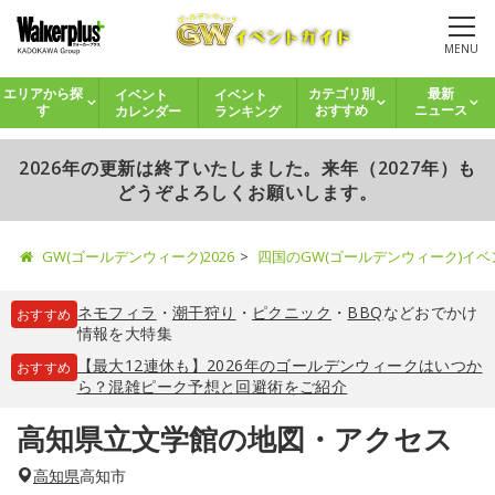
MENU
イベント
イベント
エリアから探
カテゴリ別
最新
カレンダー
ランキング
す
おすすめ
ニュース
2026年の更新は終了いたしました。来年（2027年）も
どうぞよろしくお願いします。
GW(ゴールデンウィーク)2026
四国のGW(ゴールデンウィーク)イ
ネモフィラ
・
潮干狩り
・
ピクニック
・
BBQ
などおでかけ
おすすめ
情報を大特集
【最大12連休も】2026年のゴールデンウィークはいつか
おすすめ
ら？混雑ピーク予想と回避術をご紹介
高知県立文学館の地図・アクセス
高知県
高知市