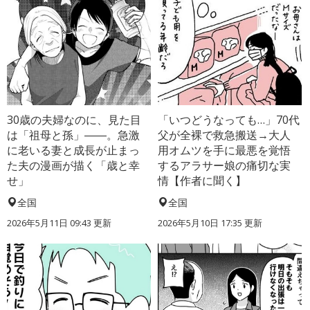
30歳の夫婦なのに、見た目
「いつどうなっても…」70代
は「祖母と孫」――。急激
父が全裸で救急搬送→大人
に老いる妻と成長が止まっ
用オムツを手に最悪を覚悟
た夫の漫画が描く「歳と幸
するアラサー娘の痛切な実
せ」
情【作者に聞く】
全国
全国
2026年5月11日 09:43 更新
2026年5月10日 17:35 更新