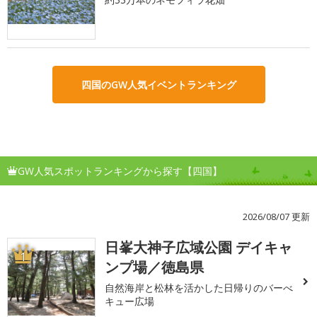
四国のGW人気イベントランキング
GW人気スポットランキングから探す【四国】
2026/08/07 更新
日峯大神子広域公園 デイキャ
1
ンプ場／徳島県
自然海岸と松林を活かした日帰りのバーべ
キュー広場