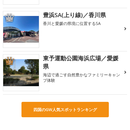
豊浜SA(上り線)／香川県
2
香川と愛媛の県境に位置するSA
東予運動公園海浜広場／愛媛
3
県
海辺で過ごす自然豊かなファミリーキャン
プ体験
四国のGW人気スポットランキング