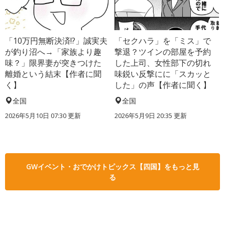
「10万円無断決済!?」誠実夫
「セクハラ」を「ミス」で
が釣り沼へ→「家族より趣
撃退？ツインの部屋を予約
味？」限界妻が突きつけた
した上司、女性部下の切れ
離婚という結末【作者に聞
味鋭い反撃にに「スカッと
く】
した」の声【作者に聞く】
全国
全国
2026年5月10日 07:30 更新
2026年5月9日 20:35 更新
GWイベント・おでかけトピックス【四国】をもっと見
る