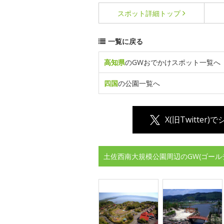
スポット詳細
トップ
一覧に戻る
高知県
のGWおでかけスポット一覧へ
四国
の公園一覧へ
X(旧Twitter)
土佐西南大規模公園周辺のGW(ゴール