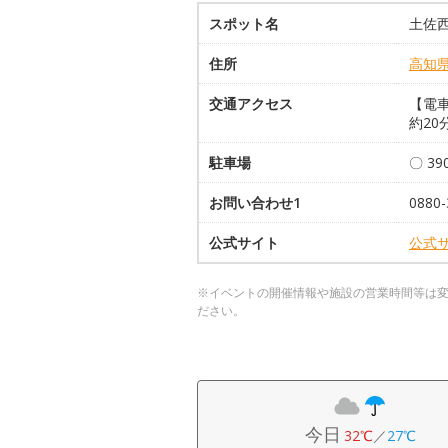
スポット名
土佐
住所
高知
交通アクセス
【電
約20
駐車場
〇 3
お問い合わせ1
088
公式サイト
公式
※イベントの開催情報や施設の営業時間等は
ださい。
今日
32℃
／
27℃