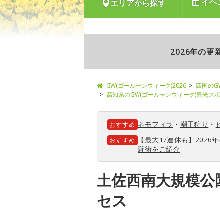
イベ
エリアから探す
2026年の
GW(ゴールデンウィーク)2026
四国のG
高知県のGW(ゴールデンウィーク)観光ス
ネモフィラ
・
潮干狩り
・
おすすめ
【最大12連休も】202
おすすめ
避術をご紹介
土佐西南大規模公
セス