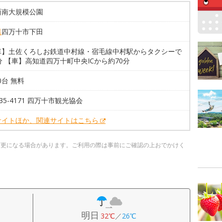
西南大規模公園
県
四万十市下田
車】土佐くろしお鉄道中村線・宿毛線中村駅からタクシーで
分 【車】高知道四万十町中央ICから約70分
90台 無料
0-35-4171 四万十市観光協会
サイトほか、関連サイトはこちら
変更になる場合があります。ご利用の際は事前にご確認の上おでかけく
明日
32℃
／
26℃