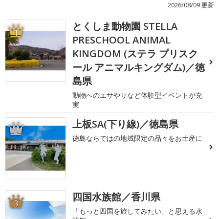
2026/08/09 更新
とくしま動物園 STELLA
1
PRESCHOOL ANIMAL
KINGDOM (ステラ プリスク
ール アニマルキングダム)／徳
島県
動物へのエサやりなど体験型イベントが充
実
上板SA(下り線)／徳島県
2
徳島ならではの地域限定の品々をお土産に
四国水族館／香川県
3
「もっと四国を旅してみたい」と思える水