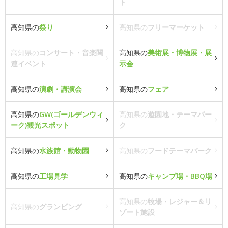
ト
高知県の
祭り
高知県の
フリーマーケット
高知県の
コンサート・音楽関
高知県の
美術展・博物展・展
連イベント
示会
高知県の
演劇・講演会
高知県の
フェア
高知県の
GW(ゴールデンウィ
高知県の
遊園地・テーマパー
ーク)観光スポット
ク
高知県の
水族館・動物園
高知県の
フードテーマパーク
高知県の
工場見学
高知県の
キャンプ場・BBQ場
高知県の
牧場・レジャー＆リ
高知県の
グランピング
ゾート施設