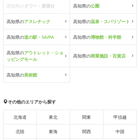
高知県の
タワー・展望台
高知県の
公園
高知県の
アスレチック
高知県の
温泉・スパリゾート
高知県の
道の駅・SA/PA
高知県の
博物館・科学館
高知県の
アウトレット・ショ
高知県の
商業施設・百貨店
ッピングモール
高知県の
美術館
その他のエリアから探す
北海道
東北
関東
甲信越
北陸
東海
関西
中国