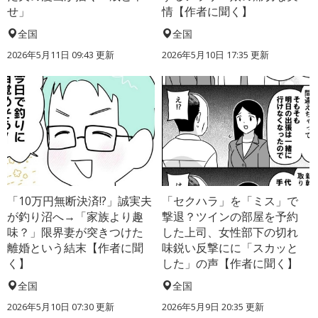
せ」
情【作者に聞く】
全国
全国
2026年5月11日 09:43 更新
2026年5月10日 17:35 更新
「10万円無断決済!?」誠実夫
「セクハラ」を「ミス」で
が釣り沼へ→「家族より趣
撃退？ツインの部屋を予約
味？」限界妻が突きつけた
した上司、女性部下の切れ
離婚という結末【作者に聞
味鋭い反撃にに「スカッと
く】
した」の声【作者に聞く】
全国
全国
2026年5月10日 07:30 更新
2026年5月9日 20:35 更新