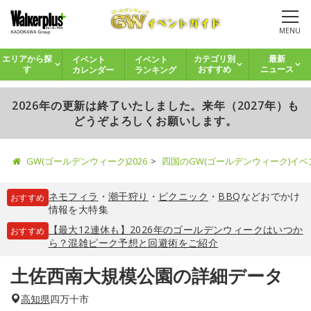
MENU
イベント
イベント
エリアから探
カテゴリ別
最新
カレンダー
ランキング
す
おすすめ
ニュース
2026年の更新は終了いたしました。来年（2027年）も
どうぞよろしくお願いします。
GW(ゴールデンウィーク)2026
四国のGW(ゴールデンウィーク)イ
ネモフィラ
・
潮干狩り
・
ピクニック
・
BBQ
などおでかけ
おすすめ
情報を大特集
【最大12連休も】2026年のゴールデンウィークはいつか
おすすめ
ら？混雑ピーク予想と回避術をご紹介
土佐西南大規模公園の詳細データ
高知県
四万十市