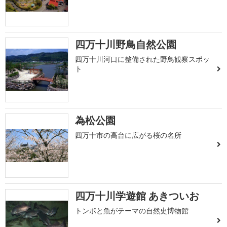
四万十川野鳥自然公園
四万十川河口に整備された野鳥観察スポッ
ト
為松公園
四万十市の高台に広がる桜の名所
四万十川学遊館 あきついお
トンボと魚がテーマの自然史博物館