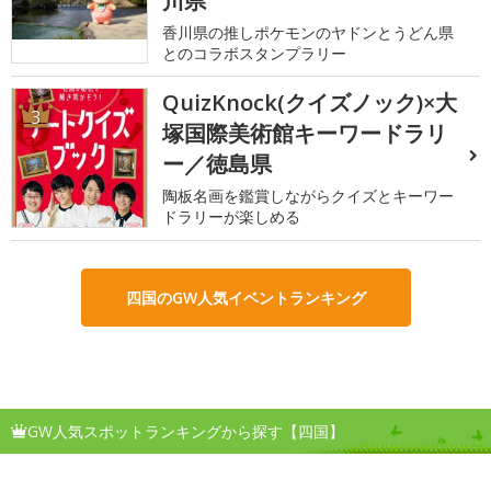
川県
香川県の推しポケモンのヤドンとうどん県
とのコラボスタンプラリー
QuizKnock(クイズノック)×大
3
塚国際美術館キーワードラリ
ー／徳島県
陶板名画を鑑賞しながらクイズとキーワー
ドラリーが楽しめる
四国のGW人気イベントランキング
GW人気スポットランキングから探す【四国】