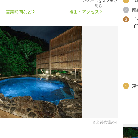
【
1
このページをスマホで
見る
南
2
営業時間など
地図・アクセス
「
3
イ
東
1
奥道後壱湯の守