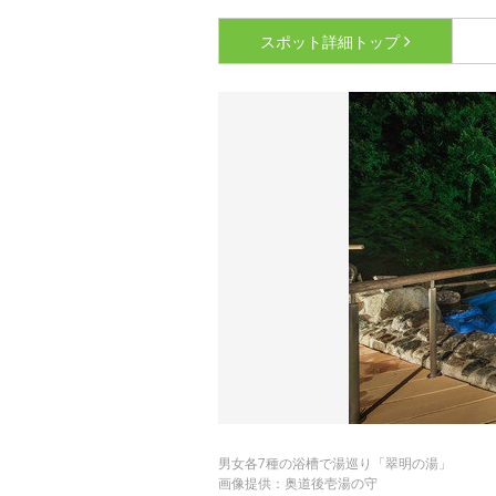
スポット詳細
トップ
男女各7種の浴槽で湯巡り「翠明の湯」
画像提供：奥道後壱湯の守