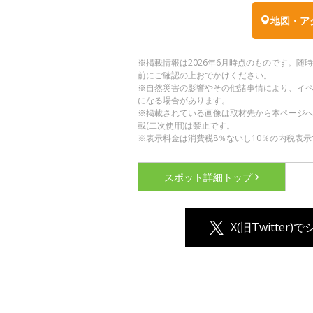
地図・ア
※掲載情報は2026年6月時点のものです。
前にご確認の上おでかけください。
※自然災害の影響やその他諸事情により、イ
になる場合があります。
※掲載されている画像は取材先から本ページ
載(二次使用)は禁止です。
※表示料金は消費税8％ないし10％の内税表示
スポット詳細
トップ
X(旧Twitter)