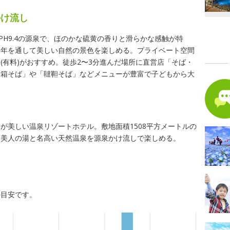
かけ流し
PH9.4の源泉で、ほのかな硫黄の香りと滑らかな感触が特
一年を通して美しい自然の景色を楽しめる。プライベート空間
(有料)がおすすめ。徒歩2〜3分進んだ場所に直営店「そば・
「箱そば」や「韃靼そば」などメニューが豊富で子どもから大
が美しい温泉リゾートホテル。敷地面積1508平方メートルの
、美人の湯と名高い天然温泉を源泉かけ流しで楽しめる。
の目安です。