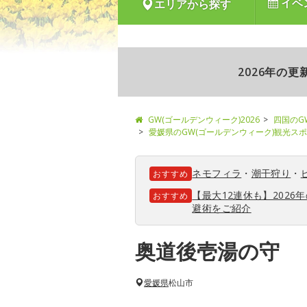
イベ
エリアから探す
2026年の
GW(ゴールデンウィーク)2026
四国のG
愛媛県のGW(ゴールデンウィーク)観光ス
ネモフィラ
・
潮干狩り
・
おすすめ
【最大12連休も】202
おすすめ
避術をご紹介
奥道後壱湯の守
愛媛県
松山市