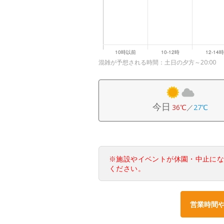
混雑が予想される時間：土日の夕方～20:00
今日
36℃
／
27℃
※施設やイベントが休園・中止に
ください。
営業時間