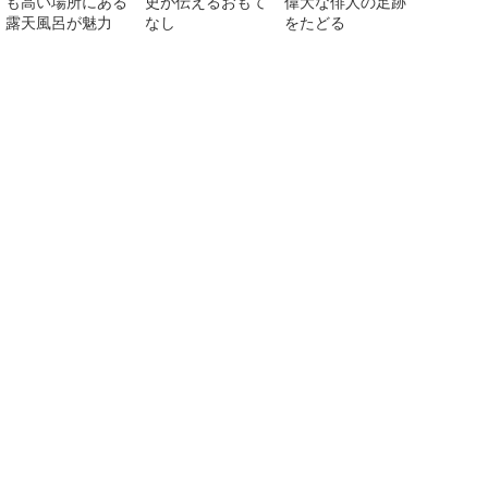
も高い場所にある
史が伝えるおもて
偉大な俳人の足跡
露天風呂が魅力
なし
をたどる