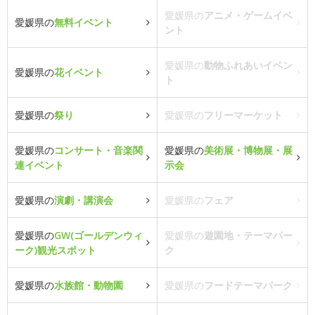
愛媛県の
アニメ・ゲームイベ
愛媛県の
無料イベント
ント
愛媛県の
動物ふれあいイベン
愛媛県の
花イベント
ト
愛媛県の
祭り
愛媛県の
フリーマーケット
愛媛県の
コンサート・音楽関
愛媛県の
美術展・博物展・展
連イベント
示会
愛媛県の
演劇・講演会
愛媛県の
フェア
愛媛県の
GW(ゴールデンウィ
愛媛県の
遊園地・テーマパー
ーク)観光スポット
ク
愛媛県の
水族館・動物園
愛媛県の
フードテーマパーク