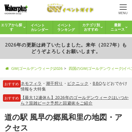
MENU
イベント
イベント
エリアから探
カテゴリ別
最新
カレンダー
ランキング
す
おすすめ
ニュース
2026年の更新は終了いたしました。来年（2027年）も
どうぞよろしくお願いします。
GW(ゴールデンウィーク)2026
四国のGW(ゴールデンウィーク)イ
ネモフィラ
・
潮干狩り
・
ピクニック
・
BBQ
などおでかけ
おすすめ
情報を大特集
【最大12連休も】2026年のゴールデンウィークはいつか
おすすめ
ら？混雑ピーク予想と回避術をご紹介
道の駅 風早の郷風和里の地図・ア
クセス