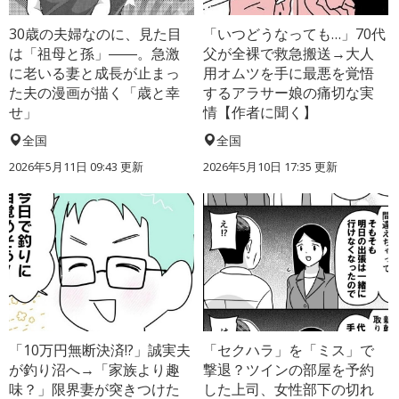
30歳の夫婦なのに、見た目
「いつどうなっても…」70代
は「祖母と孫」――。急激
父が全裸で救急搬送→大人
に老いる妻と成長が止まっ
用オムツを手に最悪を覚悟
た夫の漫画が描く「歳と幸
するアラサー娘の痛切な実
せ」
情【作者に聞く】
全国
全国
2026年5月11日 09:43 更新
2026年5月10日 17:35 更新
「10万円無断決済!?」誠実夫
「セクハラ」を「ミス」で
が釣り沼へ→「家族より趣
撃退？ツインの部屋を予約
味？」限界妻が突きつけた
した上司、女性部下の切れ