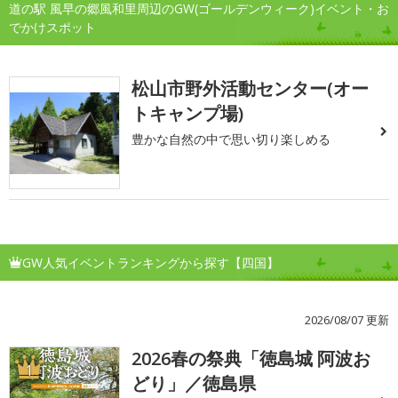
道の駅 風早の郷風和里周辺のGW(ゴールデンウィーク)イベント・お
でかけスポット
松山市野外活動センター(オー
トキャンプ場)
豊かな自然の中で思い切り楽しめる
GW人気イベントランキングから探す【四国】
2026/08/07 更新
2026春の祭典「徳島城 阿波お
1
どり」／徳島県