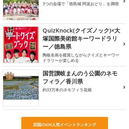
3つの会場で「徳島城 阿波おどり」を満喫
QuizKnock(クイズノック)×大
2
塚国際美術館キーワードラリ
ー／徳島県
陶板名画を鑑賞しながらクイズとキーワー
ドラリーが楽しめる
国営讃岐まんのう公園のネモ
3
フィラ／香川県
約33万本のネモフィラ花畑
四国のGW人気イベントランキング