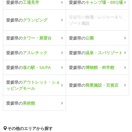
愛媛県の
工場見学
愛媛県の
キャンプ場・BBQ場
愛媛県の
牧場・レジャー＆リ
愛媛県の
グランピング
ゾート施設
愛媛県の
タワー・展望台
愛媛県の
公園
愛媛県の
アスレチック
愛媛県の
温泉・スパリゾート
愛媛県の
道の駅・SA/PA
愛媛県の
博物館・科学館
愛媛県の
アウトレット・ショ
愛媛県の
商業施設・百貨店
ッピングモール
愛媛県の
美術館
その他のエリアから探す