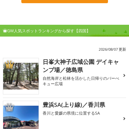
GW人気スポットランキングから探す【四国】
2026/08/07 更新
日峯大神子広域公園 デイキャ
1
ンプ場／徳島県
自然海岸と松林を活かした日帰りのバーべ
キュー広場
豊浜SA(上り線)／香川県
2
香川と愛媛の県境に位置するSA