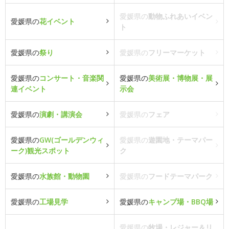
愛媛県の
動物ふれあいイベン
愛媛県の
花イベント
ト
愛媛県の
祭り
愛媛県の
フリーマーケット
愛媛県の
コンサート・音楽関
愛媛県の
美術展・博物展・展
連イベント
示会
愛媛県の
演劇・講演会
愛媛県の
フェア
愛媛県の
GW(ゴールデンウィ
愛媛県の
遊園地・テーマパー
ーク)観光スポット
ク
愛媛県の
水族館・動物園
愛媛県の
フードテーマパーク
愛媛県の
工場見学
愛媛県の
キャンプ場・BBQ場
愛媛県の
牧場・レジャー＆リ