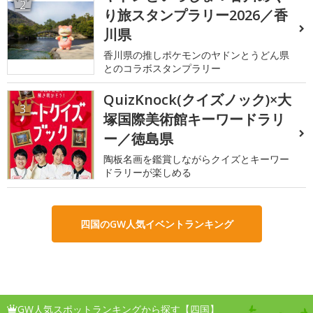
2
り旅スタンプラリー2026／香
川県
香川県の推しポケモンのヤドンとうどん県
とのコラボスタンプラリー
QuizKnock(クイズノック)×大
3
塚国際美術館キーワードラリ
ー／徳島県
陶板名画を鑑賞しながらクイズとキーワー
ドラリーが楽しめる
四国のGW人気イベントランキング
GW人気スポットランキングから探す【四国】