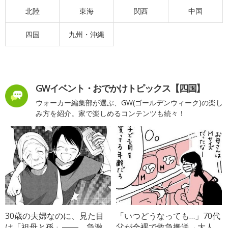
北陸
東海
関西
中国
四国
九州・沖縄
GWイベント・おでかけトピックス【四国】
ウォーカー編集部が選ぶ、GW(ゴールデンウィーク)の楽し
み方を紹介。家で楽しめるコンテンツも続々！
30歳の夫婦なのに、見た目
「いつどうなっても…」70代
は「祖母と孫」――。急激
父が全裸で救急搬送→大人