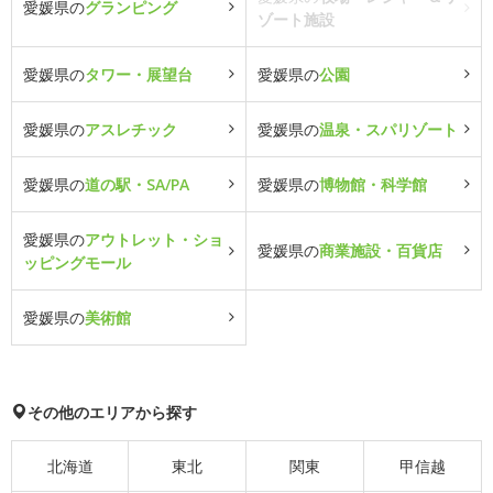
愛媛県の
グランピング
ゾート施設
愛媛県の
タワー・展望台
愛媛県の
公園
愛媛県の
アスレチック
愛媛県の
温泉・スパリゾート
愛媛県の
道の駅・SA/PA
愛媛県の
博物館・科学館
愛媛県の
アウトレット・ショ
愛媛県の
商業施設・百貨店
ッピングモール
愛媛県の
美術館
その他のエリアから探す
北海道
東北
関東
甲信越