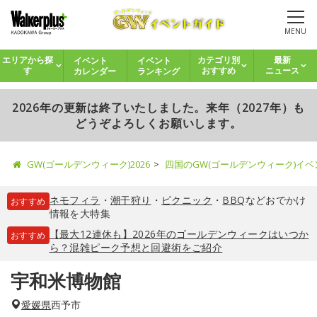
MENU
イベント
イベント
エリアから探
カテゴリ別
最新
カレンダー
ランキング
す
おすすめ
ニュース
2026年の更新は終了いたしました。来年（2027年）も
どうぞよろしくお願いします。
GW(ゴールデンウィーク)2026
四国のGW(ゴールデンウィーク)イ
ネモフィラ
・
潮干狩り
・
ピクニック
・
BBQ
などおでかけ
おすすめ
情報を大特集
【最大12連休も】2026年のゴールデンウィークはいつか
おすすめ
ら？混雑ピーク予想と回避術をご紹介
宇和米博物館
愛媛県
西予市