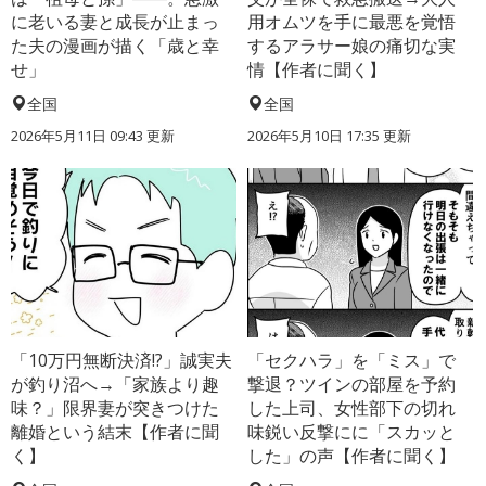
に老いる妻と成長が止まっ
用オムツを手に最悪を覚悟
た夫の漫画が描く「歳と幸
するアラサー娘の痛切な実
せ」
情【作者に聞く】
全国
全国
2026年5月11日 09:43 更新
2026年5月10日 17:35 更新
「10万円無断決済!?」誠実夫
「セクハラ」を「ミス」で
が釣り沼へ→「家族より趣
撃退？ツインの部屋を予約
味？」限界妻が突きつけた
した上司、女性部下の切れ
離婚という結末【作者に聞
味鋭い反撃にに「スカッと
く】
した」の声【作者に聞く】