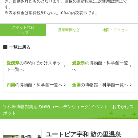
き、提供されたものとなります。画像の無断転載(二次使用)は禁止で
す。
※表示料金は消費税8％ないし10％の内税表示です。
スポット詳細
営業時間など
地図・アクセス
トップ
一覧に戻る
愛媛県
のGWおでかけスポッ
愛媛県
の博物館・科学館一覧
ト一覧へ
へ
四国
の博物館・科学館一覧へ
全国
の博物館・科学館一覧へ
宇和米博物館周辺のGW(ゴールデンウィーク)イベント・おでかけス
ポット
ユートピア宇和 游の里温泉