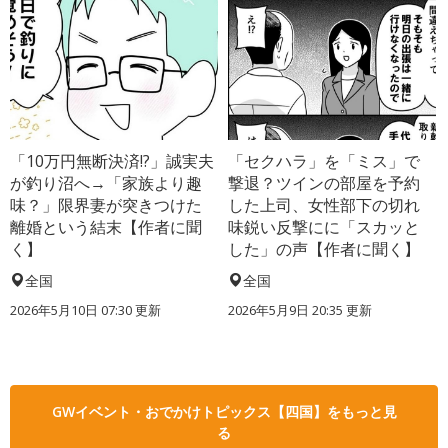
「10万円無断決済!?」誠実夫
「セクハラ」を「ミス」で
が釣り沼へ→「家族より趣
撃退？ツインの部屋を予約
味？」限界妻が突きつけた
した上司、女性部下の切れ
離婚という結末【作者に聞
味鋭い反撃にに「スカッと
く】
した」の声【作者に聞く】
全国
全国
2026年5月10日 07:30 更新
2026年5月9日 20:35 更新
GWイベント・おでかけトピックス【四国】をもっと見
る