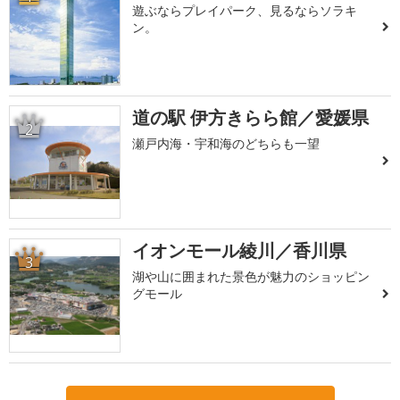
遊ぶならプレイパーク、見るならソラキ
ン。
道の駅 伊方きらら館／愛媛県
2
瀬戸内海・宇和海のどちらも一望
イオンモール綾川／香川県
3
湖や山に囲まれた景色が魅力のショッピン
グモール