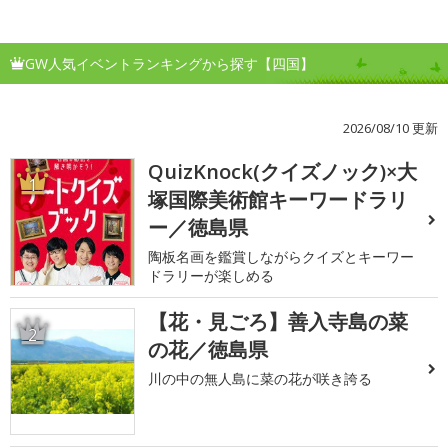
GW人気イベントランキングから探す【四国】
2026/08/10 更新
QuizKnock(クイズノック)×大
1
塚国際美術館キーワードラリ
ー／徳島県
陶板名画を鑑賞しながらクイズとキーワー
ドラリーが楽しめる
【花・見ごろ】善入寺島の菜
2
の花／徳島県
川の中の無人島に菜の花が咲き誇る