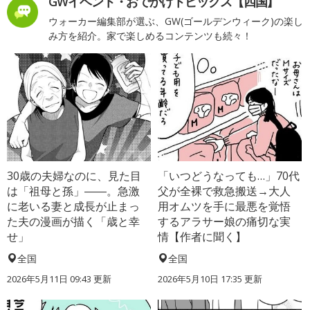
GWイベント・おでかけトピックス【四国】
ウォーカー編集部が選ぶ、GW(ゴールデンウィーク)の楽し
み方を紹介。家で楽しめるコンテンツも続々！
30歳の夫婦なのに、見た目
「いつどうなっても…」70代
は「祖母と孫」――。急激
父が全裸で救急搬送→大人
に老いる妻と成長が止まっ
用オムツを手に最悪を覚悟
た夫の漫画が描く「歳と幸
するアラサー娘の痛切な実
せ」
情【作者に聞く】
全国
全国
2026年5月11日 09:43 更新
2026年5月10日 17:35 更新