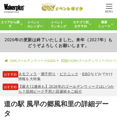
MENU
イベント
イベント
エリアから探
カテゴリ別
最新
カレンダー
ランキング
す
おすすめ
ニュース
2026年の更新は終了いたしました。来年（2027年）も
どうぞよろしくお願いします。
GW(ゴールデンウィーク)2026
四国のGW(ゴールデンウィーク)イ
ネモフィラ
・
潮干狩り
・
ピクニック
・
BBQ
などおでかけ
おすすめ
情報を大特集
【最大12連休も】2026年のゴールデンウィークはいつか
おすすめ
ら？混雑ピーク予想と回避術をご紹介
道の駅 風早の郷風和里の詳細デー
タ