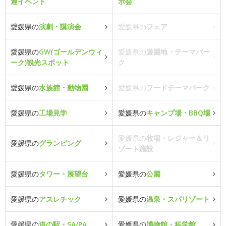
連イベント
示会
愛媛県の
演劇・講演会
愛媛県の
フェア
愛媛県の
GW(ゴールデンウィ
愛媛県の
遊園地・テーマパー
ーク)観光スポット
ク
愛媛県の
水族館・動物園
愛媛県の
フードテーマパーク
愛媛県の
工場見学
愛媛県の
キャンプ場・BBQ場
愛媛県の
牧場・レジャー＆リ
愛媛県の
グランピング
ゾート施設
愛媛県の
タワー・展望台
愛媛県の
公園
愛媛県の
アスレチック
愛媛県の
温泉・スパリゾート
愛媛県の
道の駅・SA/PA
愛媛県の
博物館・科学館