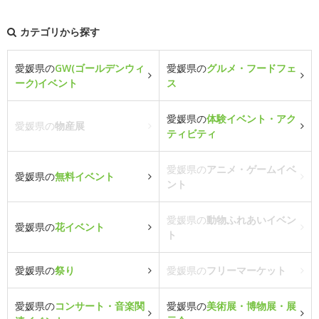
カテゴリから探す
愛媛県の
GW(ゴールデンウィ
愛媛県の
グルメ・フードフェ
ーク)イベント
ス
愛媛県の
体験イベント・アク
愛媛県の
物産展
ティビティ
愛媛県の
アニメ・ゲームイベ
愛媛県の
無料イベント
ント
愛媛県の
動物ふれあいイベン
愛媛県の
花イベント
ト
愛媛県の
祭り
愛媛県の
フリーマーケット
愛媛県の
コンサート・音楽関
愛媛県の
美術展・博物展・展