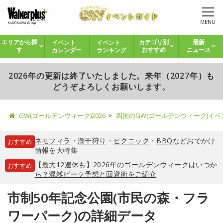
MENU
イベント
イベント
エリアから探
カテゴリ別
最新
カレンダー
ランキング
す
おすすめ
ニュース
2026年の更新は終了いたしました。来年（2027年）も
どうぞよろしくお願いします。
GW(ゴールデンウィーク)2026
四国のGW(ゴールデンウィーク)イ
ネモフィラ
・
潮干狩り
・
ピクニック
・
BBQ
などおでかけ
おすすめ
情報を大特集
【最大12連休も】2026年のゴールデンウィークはいつか
おすすめ
ら？混雑ピーク予想と回避術をご紹介
市制50年記念公園(市民の森・フラ
ワーパーク)の詳細データ