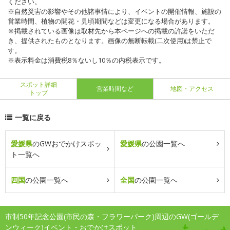
ください。
※自然災害の影響やその他諸事情により、イベントの開催情報、施設の
営業時間、植物の開花・見頃期間などは変更になる場合があります。
※掲載されている画像は取材先から本ページへの掲載の許諾をいただ
き、提供されたものとなります。画像の無断転載(二次使用)は禁止で
す。
※表示料金は消費税8％ないし10％の内税表示です。
スポット詳細
営業時間など
地図・アクセス
トップ
一覧に戻る
愛媛県
のGWおでかけスポッ
愛媛県
の公園一覧へ
ト一覧へ
四国
の公園一覧へ
全国
の公園一覧へ
市制50年記念公園(市民の森・フラワーパーク)周辺のGW(ゴールデ
ンウィーク)イベント・おでかけスポット