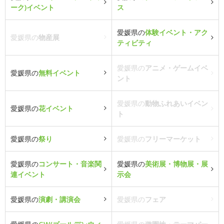
ーク)イベント
ス
愛媛県の
体験イベント・アク
愛媛県の
物産展
ティビティ
愛媛県の
アニメ・ゲームイベ
愛媛県の
無料イベント
ント
愛媛県の
動物ふれあいイベン
愛媛県の
花イベント
ト
愛媛県の
祭り
愛媛県の
フリーマーケット
愛媛県の
コンサート・音楽関
愛媛県の
美術展・博物展・展
連イベント
示会
愛媛県の
演劇・講演会
愛媛県の
フェア