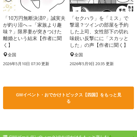
「10万円無断決済!?」誠実夫
「セクハラ」を「ミス」で
が釣り沼へ→「家族より趣
撃退？ツインの部屋を予約
味？」限界妻が突きつけた
した上司、女性部下の切れ
離婚という結末【作者に聞
味鋭い反撃にに「スカッと
く】
した」の声【作者に聞く】
全国
全国
2026年5月10日 07:30 更新
2026年5月9日 20:35 更新
GWイベント・おでかけトピックス【四国】をもっと見
る
GW(ゴールデンウィーク)のおでかけをもっと楽しむ