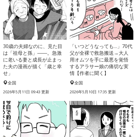
30歳の夫婦なのに、見た目
「いつどうなっても…」70代
は「祖母と孫」――。急激
父が全裸で救急搬送→大人
に老いる妻と成長が止まっ
用オムツを手に最悪を覚悟
た夫の漫画が描く「歳と幸
するアラサー娘の痛切な実
せ」
情【作者に聞く】
全国
全国
2026年5月11日 09:43 更新
2026年5月10日 17:35 更新