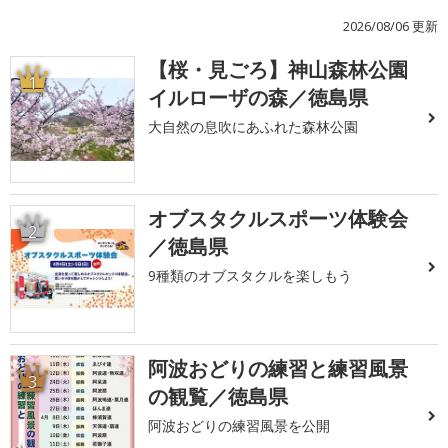
2026/08/06 更新
【桜・見ごろ】神山森林公園
1
イルローザの森／徳島県
大自然の息吹にあふれた森林公園
オブスタクルスポーツ体験会
2
／徳島県
9種類のオブスタクルを楽しもう
阿波おどりの練習と練習風景
3
の観覧／徳島県
阿波おどりの練習風景を公開