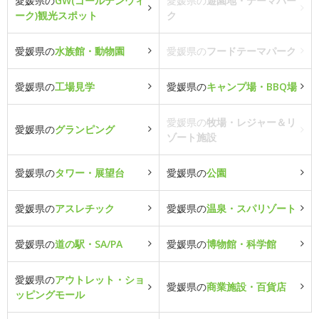
愛媛県の
GW(ゴールデンウィ
愛媛県の
遊園地・テーマパー
ーク)観光スポット
ク
愛媛県の
水族館・動物園
愛媛県の
フードテーマパーク
愛媛県の
工場見学
愛媛県の
キャンプ場・BBQ場
愛媛県の
牧場・レジャー＆リ
愛媛県の
グランピング
ゾート施設
愛媛県の
タワー・展望台
愛媛県の
公園
愛媛県の
アスレチック
愛媛県の
温泉・スパリゾート
愛媛県の
道の駅・SA/PA
愛媛県の
博物館・科学館
愛媛県の
アウトレット・ショ
愛媛県の
商業施設・百貨店
ッピングモール