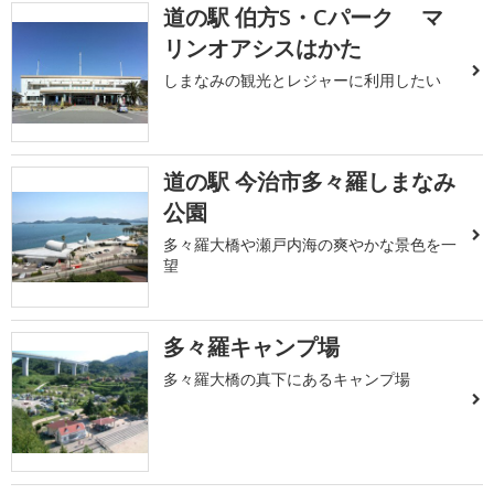
道の駅 伯方S・Cパーク マ
リンオアシスはかた
しまなみの観光とレジャーに利用したい
道の駅 今治市多々羅しまなみ
公園
多々羅大橋や瀬戸内海の爽やかな景色を一
望
多々羅キャンプ場
多々羅大橋の真下にあるキャンプ場