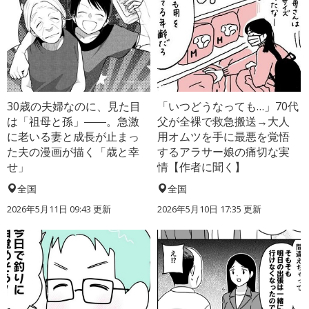
30歳の夫婦なのに、見た目
「いつどうなっても…」70代
は「祖母と孫」――。急激
父が全裸で救急搬送→大人
に老いる妻と成長が止まっ
用オムツを手に最悪を覚悟
た夫の漫画が描く「歳と幸
するアラサー娘の痛切な実
せ」
情【作者に聞く】
全国
全国
2026年5月11日 09:43 更新
2026年5月10日 17:35 更新