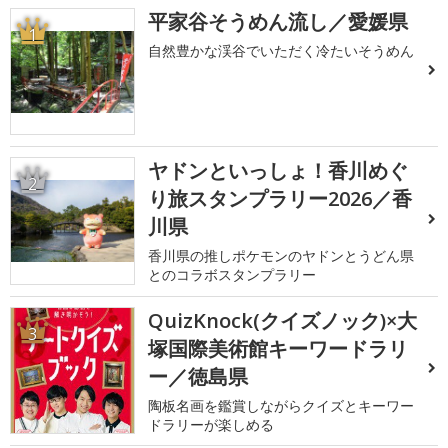
平家谷そうめん流し／愛媛県
1
自然豊かな渓谷でいただく冷たいそうめん
ヤドンといっしょ！香川めぐ
2
り旅スタンプラリー2026／香
川県
香川県の推しポケモンのヤドンとうどん県
とのコラボスタンプラリー
QuizKnock(クイズノック)×大
3
塚国際美術館キーワードラリ
ー／徳島県
陶板名画を鑑賞しながらクイズとキーワー
ドラリーが楽しめる