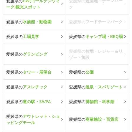
愛媛県の
GW(ゴールデンウィ
愛媛県の
遊園地・テーマパー
ーク)観光スポット
ク
愛媛県の
水族館・動物園
愛媛県の
フードテーマパーク
愛媛県の
工場見学
愛媛県の
キャンプ場・BBQ場
愛媛県の
牧場・レジャー＆リ
愛媛県の
グランピング
ゾート施設
愛媛県の
タワー・展望台
愛媛県の
公園
愛媛県の
アスレチック
愛媛県の
温泉・スパリゾート
愛媛県の
道の駅・SA/PA
愛媛県の
博物館・科学館
愛媛県の
アウトレット・ショ
愛媛県の
商業施設・百貨店
ッピングモール