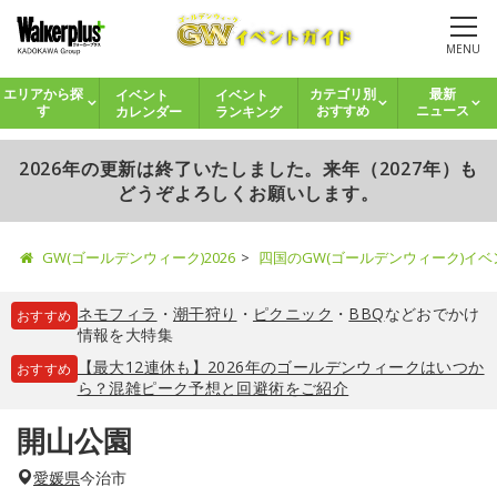
MENU
イベント
イベント
エリアから探
カテゴリ別
最新
カレンダー
ランキング
す
おすすめ
ニュース
2026年の更新は終了いたしました。来年（2027年）も
どうぞよろしくお願いします。
GW(ゴールデンウィーク)2026
四国のGW(ゴールデンウィーク)イ
ネモフィラ
・
潮干狩り
・
ピクニック
・
BBQ
などおでかけ
おすすめ
情報を大特集
【最大12連休も】2026年のゴールデンウィークはいつか
おすすめ
ら？混雑ピーク予想と回避術をご紹介
開山公園
愛媛県
今治市