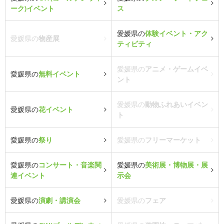
ーク)イベント
ス
愛媛県の
体験イベント・アク
愛媛県の
物産展
ティビティ
愛媛県の
アニメ・ゲームイベ
愛媛県の
無料イベント
ント
愛媛県の
動物ふれあいイベン
愛媛県の
花イベント
ト
愛媛県の
祭り
愛媛県の
フリーマーケット
愛媛県の
コンサート・音楽関
愛媛県の
美術展・博物展・展
連イベント
示会
愛媛県の
演劇・講演会
愛媛県の
フェア