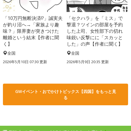
「10万円無断決済!?」誠実夫
「セクハラ」を「ミス」で
が釣り沼へ→「家族より趣
撃退？ツインの部屋を予約
味？」限界妻が突きつけた
した上司、女性部下の切れ
離婚という結末【作者に聞
味鋭い反撃にに「スカッと
く】
した」の声【作者に聞く】
全国
全国
2026年5月10日 07:30 更新
2026年5月9日 20:35 更新
GWイベント・おでかけトピックス【四国】をもっと見
る