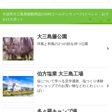
今治市大三島美術館周辺のGW(ゴールデンウィーク)イベント・おで
かけスポット
大三島藤公園
洋風と和風の2つの顔を持つ公園
伯方塩業 大三島工場
塩について学べる見学通路、塩つくり体験
やショップでのお買い物などわくわくいっ
ぱい
多々羅キャンプ場