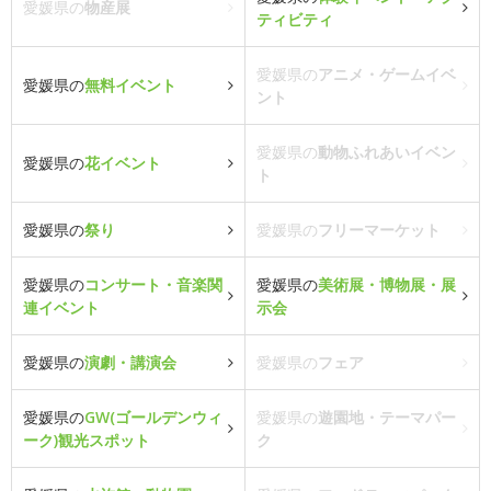
愛媛県の
物産展
ティビティ
愛媛県の
アニメ・ゲームイベ
愛媛県の
無料イベント
ント
愛媛県の
動物ふれあいイベン
愛媛県の
花イベント
ト
愛媛県の
祭り
愛媛県の
フリーマーケット
愛媛県の
コンサート・音楽関
愛媛県の
美術展・博物展・展
連イベント
示会
愛媛県の
演劇・講演会
愛媛県の
フェア
愛媛県の
GW(ゴールデンウィ
愛媛県の
遊園地・テーマパー
ーク)観光スポット
ク