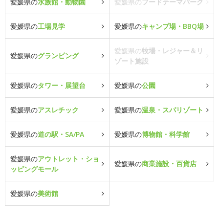
愛媛県の
水族館・動物園
愛媛県の
フードテーマパーク
愛媛県の
工場見学
愛媛県の
キャンプ場・BBQ場
愛媛県の
牧場・レジャー＆リ
愛媛県の
グランピング
ゾート施設
愛媛県の
タワー・展望台
愛媛県の
公園
愛媛県の
アスレチック
愛媛県の
温泉・スパリゾート
愛媛県の
道の駅・SA/PA
愛媛県の
博物館・科学館
愛媛県の
アウトレット・ショ
愛媛県の
商業施設・百貨店
ッピングモール
愛媛県の
美術館