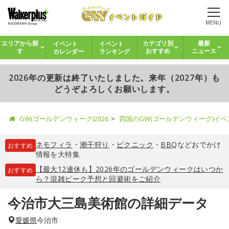
MENU
イベント
イベント
エリアから探
カテゴリ別
最新
カレンダー
ランキング
す
おすすめ
ニュース
2026年の更新は終了いたしました。来年（2027年）も
どうぞよろしくお願いします。
GW(ゴールデンウィーク)2026
四国のGW(ゴールデンウィーク)イ
ネモフィラ
・
潮干狩り
・
ピクニック
・
BBQ
などおでかけ
おすすめ
情報を大特集
【最大12連休も】2026年のゴールデンウィークはいつか
おすすめ
ら？混雑ピーク予想と回避術をご紹介
今治市大三島美術館の詳細データ
愛媛県
今治市