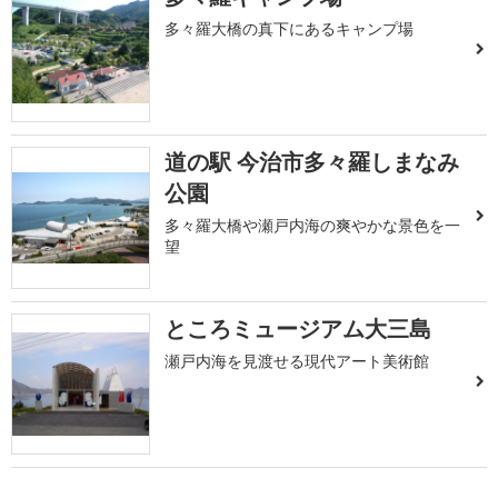
多々羅大橋の真下にあるキャンプ場
道の駅 今治市多々羅しまなみ
公園
多々羅大橋や瀬戸内海の爽やかな景色を一
望
ところミュージアム大三島
瀬戸内海を見渡せる現代アート美術館