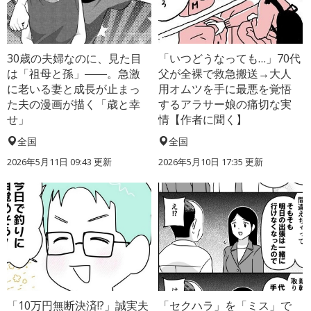
30歳の夫婦なのに、見た目
「いつどうなっても…」70代
は「祖母と孫」――。急激
父が全裸で救急搬送→大人
に老いる妻と成長が止まっ
用オムツを手に最悪を覚悟
た夫の漫画が描く「歳と幸
するアラサー娘の痛切な実
せ」
情【作者に聞く】
全国
全国
2026年5月11日 09:43 更新
2026年5月10日 17:35 更新
「10万円無断決済!?」誠実夫
「セクハラ」を「ミス」で