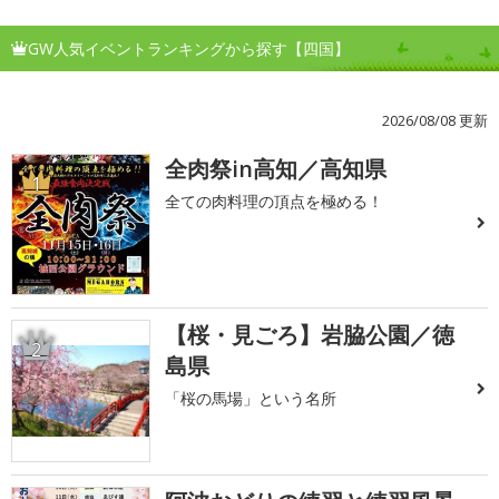
GW人気イベントランキングから探す【四国】
2026/08/08 更新
全肉祭in高知／高知県
1
全ての肉料理の頂点を極める！
【桜・見ごろ】岩脇公園／徳
2
島県
「桜の馬場」という名所