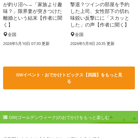
が釣り沼へ→「家族より趣
撃退？ツインの部屋を予約
味？」限界妻が突きつけた
した上司、女性部下の切れ
離婚という結末【作者に聞
味鋭い反撃にに「スカッと
く】
した」の声【作者に聞く】
全国
全国
2026年5月10日 07:30 更新
2026年5月9日 20:35 更新
GWイベント・おでかけトピックス【四国】をもっと見
る
GW(ゴールデンウィーク)のおでかけをもっと楽しむ