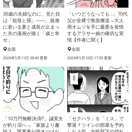
30歳の夫婦なのに、見た目
「いつどうなっても…」70代
は「祖母と孫」――。急激
父が全裸で救急搬送→大人
に老いる妻と成長が止まっ
用オムツを手に最悪を覚悟
た夫の漫画が描く「歳と幸
するアラサー娘の痛切な実
せ」
情【作者に聞く】
全国
全国
2026年5月11日 09:43 更新
2026年5月10日 17:35 更新
「10万円無断決済!?」誠実夫
「セクハラ」を「ミス」で
が釣り沼へ→「家族より趣
撃退？ツインの部屋を予約
味？」限界妻が突きつけた
した上司、女性部下の切れ