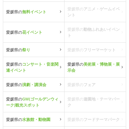
愛媛県の
アニメ・ゲームイベ
愛媛県の
無料イベント
ント
愛媛県の
動物ふれあいイベン
愛媛県の
花イベント
ト
愛媛県の
祭り
愛媛県の
フリーマーケット
愛媛県の
コンサート・音楽関
愛媛県の
美術展・博物展・展
連イベント
示会
愛媛県の
演劇・講演会
愛媛県の
フェア
愛媛県の
GW(ゴールデンウィ
愛媛県の
遊園地・テーマパー
ーク)観光スポット
ク
愛媛県の
水族館・動物園
愛媛県の
フードテーマパーク