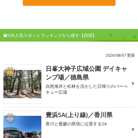
GW人気スポットランキングから探す【四国】
2026/08/07 更新
日峯大神子広域公園 デイキャ
1
ンプ場／徳島県
自然海岸と松林を活かした日帰りのバーべ
キュー広場
豊浜SA(上り線)／香川県
2
香川と愛媛の県境に位置するSA