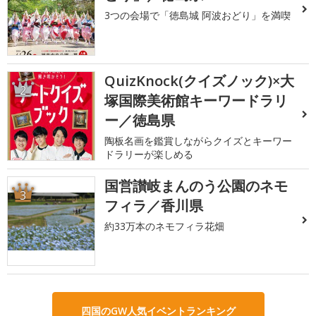
3つの会場で「徳島城 阿波おどり」を満喫
QuizKnock(クイズノック)×大
2
塚国際美術館キーワードラリ
ー／徳島県
陶板名画を鑑賞しながらクイズとキーワー
ドラリーが楽しめる
国営讃岐まんのう公園のネモ
3
フィラ／香川県
約33万本のネモフィラ花畑
四国のGW人気イベントランキング