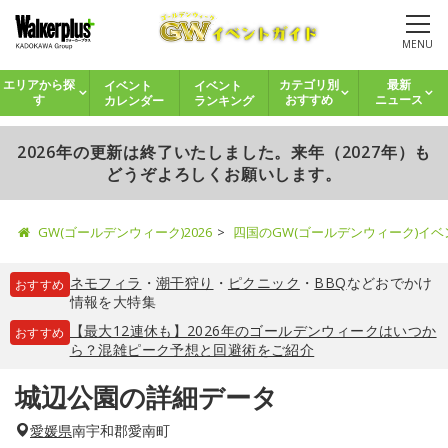
MENU
イベント
イベント
エリアから探
カテゴリ別
最新
カレンダー
ランキング
す
おすすめ
ニュース
2026年の更新は終了いたしました。来年（2027年）も
どうぞよろしくお願いします。
GW(ゴールデンウィーク)2026
四国のGW(ゴールデンウィーク)イ
ネモフィラ
・
潮干狩り
・
ピクニック
・
BBQ
などおでかけ
おすすめ
情報を大特集
【最大12連休も】2026年のゴールデンウィークはいつか
おすすめ
ら？混雑ピーク予想と回避術をご紹介
城辺公園の詳細データ
愛媛県
南宇和郡愛南町