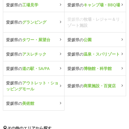
愛媛県の
工場見学
愛媛県の
キャンプ場・BBQ場
愛媛県の
牧場・レジャー＆リ
愛媛県の
グランピング
ゾート施設
愛媛県の
タワー・展望台
愛媛県の
公園
愛媛県の
アスレチック
愛媛県の
温泉・スパリゾート
愛媛県の
道の駅・SA/PA
愛媛県の
博物館・科学館
愛媛県の
アウトレット・ショ
愛媛県の
商業施設・百貨店
ッピングモール
愛媛県の
美術館
その他のエリアから探す