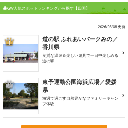
GW人気スポットランキングから探す【四国】
2026/08/08 更新
道の駅 ふれあいパークみの／
1
香川県
良質な温泉＆楽しい遊具で一日中楽しめる
道の駅
東予運動公園海浜広場／愛媛
2
県
海辺で過ごす自然豊かなファミリーキャン
プ体験