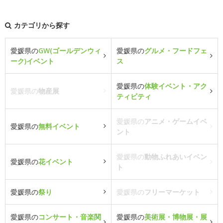
カテゴリから探す
愛媛県の
GW(ゴールデンウィ
愛媛県の
グルメ・フードフェ
ーク)イベント
ス
愛媛県の
体験イベント・アク
愛媛県の
物産展
ティビティ
愛媛県の
アニメ・ゲームイベ
愛媛県の
無料イベント
ント
愛媛県の
動物ふれあいイベン
愛媛県の
花イベント
ト
愛媛県の
祭り
愛媛県の
フリーマーケット
愛媛県の
コンサート・音楽関
愛媛県の
美術展・博物展・展