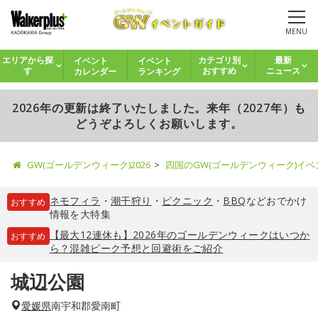
MENU
イベント
イベント
エリアから探
カテゴリ別
最新
カレンダー
ランキング
す
おすすめ
ニュース
2026年の更新は終了いたしました。来年（2027年）も
どうぞよろしくお願いします。
GW(ゴールデンウィーク)2026
四国のGW(ゴールデンウィーク)イ
ネモフィラ
・
潮干狩り
・
ピクニック
・
BBQ
などおでかけ
おすすめ
情報を大特集
【最大12連休も】2026年のゴールデンウィークはいつか
おすすめ
ら？混雑ピーク予想と回避術をご紹介
城辺公園
愛媛県
南宇和郡愛南町