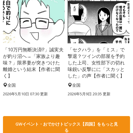
「10万円無断決済!?」誠実夫
「セクハラ」を「ミス」で
が釣り沼へ→「家族より趣
撃退？ツインの部屋を予約
味？」限界妻が突きつけた
した上司、女性部下の切れ
離婚という結末【作者に聞
味鋭い反撃にに「スカッと
く】
した」の声【作者に聞く】
全国
全国
2026年5月10日 07:30 更新
2026年5月9日 20:35 更新
GWイベント・おでかけトピックス【四国】をもっと見
る