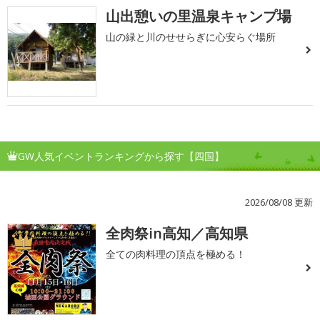
山出憩いの里温泉キャンプ場
山の緑と川のせせらぎに心安らぐ場所
GW人気イベントランキングから探す【四国】
2026/08/08 更新
全肉祭in高知／高知県
1
全ての肉料理の頂点を極める！