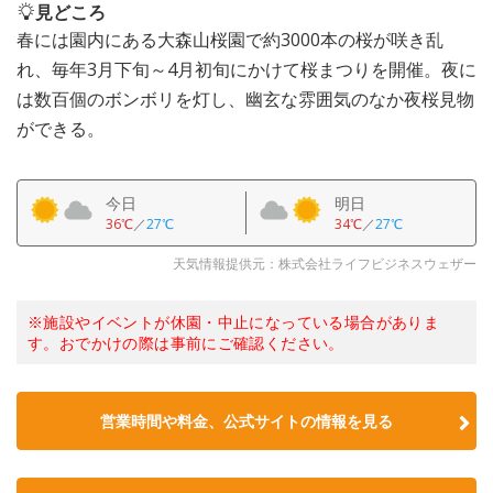
見どころ
春には園内にある大森山桜園で約3000本の桜が咲き乱
れ、毎年3月下旬～4月初旬にかけて桜まつりを開催。夜に
は数百個のボンボリを灯し、幽玄な雰囲気のなか夜桜見物
ができる。
今日
明日
36℃
／
27℃
34℃
／
27℃
天気情報提供元：株式会社ライフビジネスウェザー
※施設やイベントが休園・中止になっている場合がありま
す。おでかけの際は事前にご確認ください。
営業時間や料金、公式サイトの情報を見る