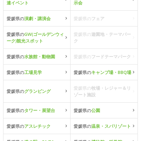
連イベント
示会
愛媛県の
演劇・講演会
愛媛県の
フェア
愛媛県の
GW(ゴールデンウィ
愛媛県の
遊園地・テーマパー
ーク)観光スポット
ク
愛媛県の
水族館・動物園
愛媛県の
フードテーマパーク
愛媛県の
工場見学
愛媛県の
キャンプ場・BBQ場
愛媛県の
牧場・レジャー＆リ
愛媛県の
グランピング
ゾート施設
愛媛県の
タワー・展望台
愛媛県の
公園
愛媛県の
アスレチック
愛媛県の
温泉・スパリゾート