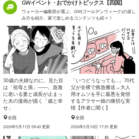
GWイベント・おでかけトピックス【四国】
ウォーカー編集部が選ぶ、GW(ゴールデンウィーク)の楽し
み方を紹介。家で楽しめるコンテンツも続々！
30歳の夫婦なのに、見た目
「いつどうなっても…」70代
は「祖母と孫」――。急激
父が全裸で救急搬送→大人
に老いる妻と成長が止まっ
用オムツを手に最悪を覚悟
た夫の漫画が描く「歳と幸
するアラサー娘の痛切な実
せ」
情【作者に聞く】
全国
全国
2026年5月11日 09:43 更新
2026年5月10日 17:35 更新