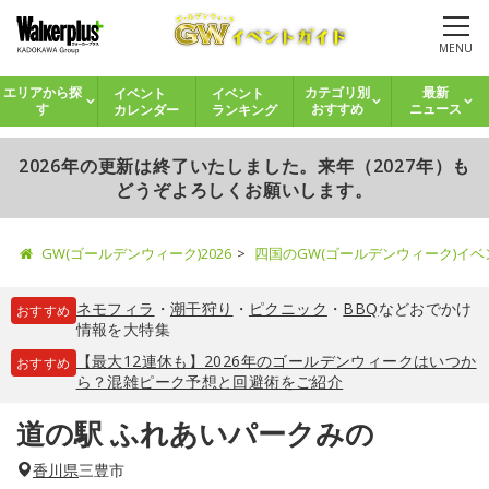
MENU
イベント
イベント
エリアから探
カテゴリ別
最新
カレンダー
ランキング
す
おすすめ
ニュース
2026年の更新は終了いたしました。来年（2027年）も
どうぞよろしくお願いします。
GW(ゴールデンウィーク)2026
四国のGW(ゴールデンウィーク)イ
ネモフィラ
・
潮干狩り
・
ピクニック
・
BBQ
などおでかけ
おすすめ
情報を大特集
【最大12連休も】2026年のゴールデンウィークはいつか
おすすめ
ら？混雑ピーク予想と回避術をご紹介
道の駅 ふれあいパークみの
香川県
三豊市