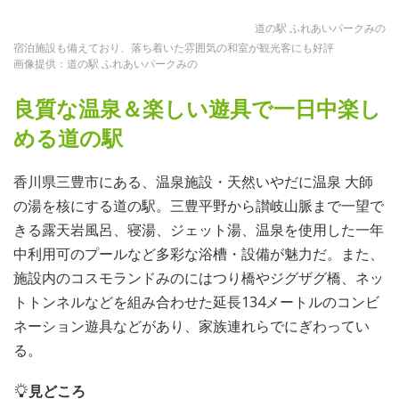
道の駅 ふれあいパークみの
宿泊施設も備えており、落ち着いた雰囲気の和室が観光客にも好評
画像提供：道の駅 ふれあいパークみの
良質な温泉＆楽しい遊具で一日中楽し
める道の駅
香川県三豊市にある、温泉施設・天然いやだに温泉 大師
の湯を核にする道の駅。三豊平野から讃岐山脈まで一望で
きる露天岩風呂、寝湯、ジェット湯、温泉を使用した一年
中利用可のプールなど多彩な浴槽・設備が魅力だ。また、
施設内のコスモランドみのにはつり橋やジグザグ橋、ネッ
トトンネルなどを組み合わせた延長134メートルのコンビ
ネーション遊具などがあり、家族連れらでにぎわってい
る。
見どころ