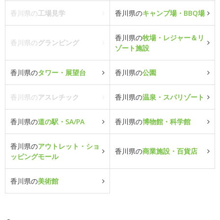
香川県の
工場見学
香川県の
キャンプ場・BBQ場
香川県の
牧場・レジャー＆リ
香川県の
グランピング
ゾート施設
香川県の
タワー・展望台
香川県の
公園
香川県の
アスレチック
香川県の
温泉・スパリゾート
香川県の
道の駅・SA/PA
香川県の
博物館・科学館
香川県の
アウトレット・ショ
香川県の
商業施設・百貨店
ッピングモール
香川県の
美術館