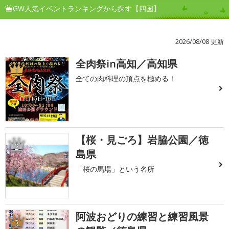
GW人気イベントランキングから探す【四国】
2026/08/08 更新
全肉祭in高知／高知県
1
全ての肉料理の頂点を極める！
【桜・見ごろ】岩脇公園／徳
2
島県
「桜の馬場」という名所
阿波おどりの練習と練習風景
3