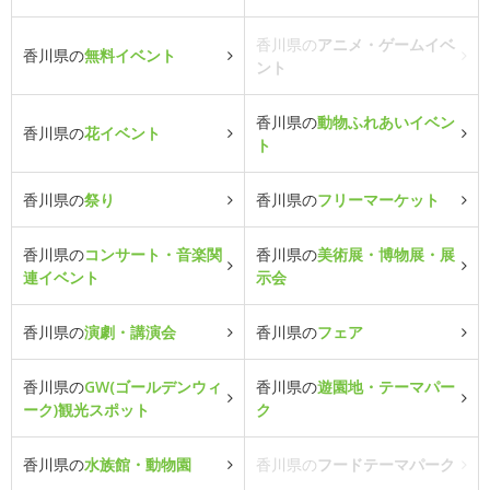
香川県の
アニメ・ゲームイベ
香川県の
無料イベント
ント
香川県の
動物ふれあいイベン
香川県の
花イベント
ト
香川県の
祭り
香川県の
フリーマーケット
香川県の
コンサート・音楽関
香川県の
美術展・博物展・展
連イベント
示会
香川県の
演劇・講演会
香川県の
フェア
香川県の
GW(ゴールデンウィ
香川県の
遊園地・テーマパー
ーク)観光スポット
ク
香川県の
水族館・動物園
香川県の
フードテーマパーク