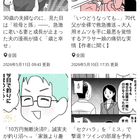
30歳の夫婦なのに、見た目
「いつどうなっても…」70代
は「祖母と孫」――。急激
父が全裸で救急搬送→大人
に老いる妻と成長が止まっ
用オムツを手に最悪を覚悟
た夫の漫画が描く「歳と幸
するアラサー娘の痛切な実
せ」
情【作者に聞く】
全国
全国
2026年5月11日 09:43 更新
2026年5月10日 17:35 更新
「10万円無断決済!?」誠実夫
「セクハラ」を「ミス」で
が釣り沼へ→「家族より趣
撃退？ツインの部屋を予約