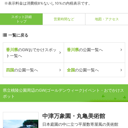
※表示料金は消費税8％ないし10％の内税表示です。
スポット詳細
営業時間など
地図・アクセス
トップ
一覧に戻る
香川県
のGWおでかけスポッ
香川県
の公園一覧へ
ト一覧へ
四国
の公園一覧へ
全国
の公園一覧へ
県立桃陵公園周辺のGW(ゴールデンウィーク)イベント・おでかけス
ポット
中津万象園・丸亀美術館
日本庭園の中に立つ平屋数寄屋風の美術館