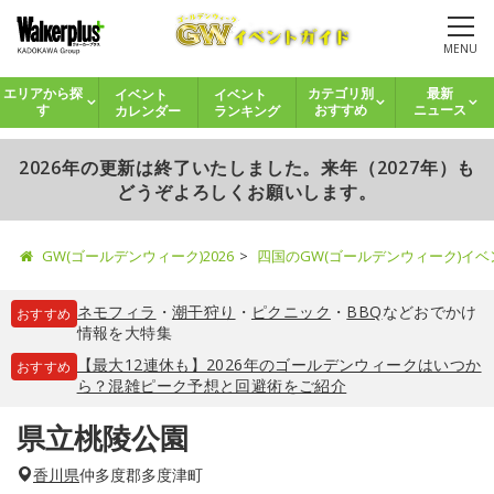
MENU
イベント
イベント
エリアから探
カテゴリ別
最新
カレンダー
ランキング
す
おすすめ
ニュース
2026年の更新は終了いたしました。来年（2027年）も
どうぞよろしくお願いします。
GW(ゴールデンウィーク)2026
四国のGW(ゴールデンウィーク)イ
ネモフィラ
・
潮干狩り
・
ピクニック
・
BBQ
などおでかけ
おすすめ
情報を大特集
【最大12連休も】2026年のゴールデンウィークはいつか
おすすめ
ら？混雑ピーク予想と回避術をご紹介
県立桃陵公園
香川県
仲多度郡多度津町