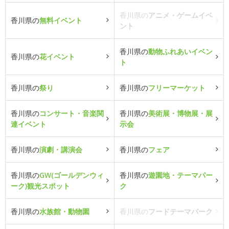
香川県の
アニメ・ゲームイベ
香川県の
無料イベント
ント
香川県の
動物ふれあいイベン
香川県の
花イベント
ト
香川県の
祭り
香川県の
フリーマーケット
香川県の
コンサート・音楽関
香川県の
美術展・博物展・展
連イベント
示会
香川県の
演劇・講演会
香川県の
フェア
香川県の
GW(ゴールデンウィ
香川県の
遊園地・テーマパー
ーク)観光スポット
ク
香川県の
水族館・動物園
香川県の
フードテーマパーク