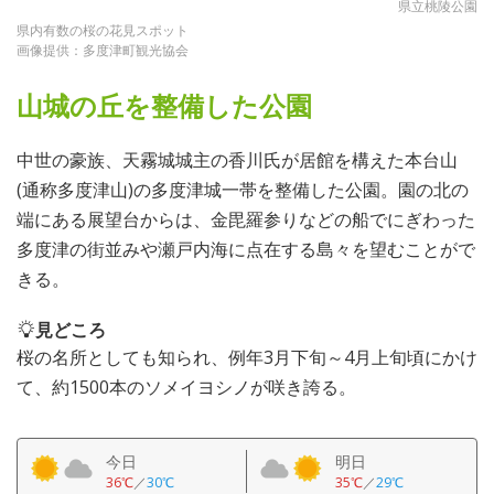
県立桃陵公園
県内有数の桜の花見スポット
画像提供：多度津町観光協会
山城の丘を整備した公園
中世の豪族、天霧城城主の香川氏が居館を構えた本台山
(通称多度津山)の多度津城一帯を整備した公園。園の北の
端にある展望台からは、金毘羅参りなどの船でにぎわった
多度津の街並みや瀬戸内海に点在する島々を望むことがで
きる。
見どころ
桜の名所としても知られ、例年3月下旬～4月上旬頃にかけ
て、約1500本のソメイヨシノが咲き誇る。
今日
明日
36℃
／
30℃
35℃
／
29℃