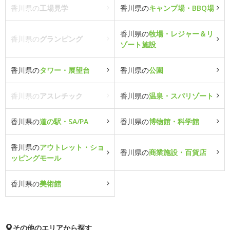
香川県の
工場見学
香川県の
キャンプ場・BBQ場
香川県の
牧場・レジャー＆リ
香川県の
グランピング
ゾート施設
香川県の
タワー・展望台
香川県の
公園
香川県の
アスレチック
香川県の
温泉・スパリゾート
香川県の
道の駅・SA/PA
香川県の
博物館・科学館
香川県の
アウトレット・ショ
香川県の
商業施設・百貨店
ッピングモール
香川県の
美術館
その他のエリアから探す