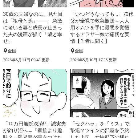
30歳の夫婦なのに、見た目
「いつどうなっても…」70代
は「祖母と孫」――。急激
父が全裸で救急搬送→大人
に老いる妻と成長が止まっ
用オムツを手に最悪を覚悟
た夫の漫画が描く「歳と幸
するアラサー娘の痛切な実
せ」
情【作者に聞く】
全国
全国
2026年5月11日 09:43 更新
2026年5月10日 17:35 更新
「10万円無断決済!?」誠実夫
「セクハラ」を「ミス」で
が釣り沼へ→「家族より趣
撃退？ツインの部屋を予約
味？」限界妻が突きつけた
した上司、女性部下の切れ