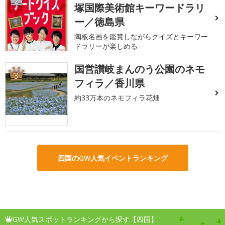
2
塚国際美術館キーワードラリ
ー／徳島県
陶板名画を鑑賞しながらクイズとキーワー
ドラリーが楽しめる
国営讃岐まんのう公園のネモ
3
フィラ／香川県
約33万本のネモフィラ花畑
四国のGW人気イベントランキング
GW人気スポットランキングから探す【四国】