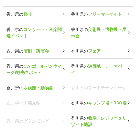
香川県の
祭り
香川県の
フリーマーケット
香川県の
コンサート・音楽関
香川県の
美術展・博物展・展
連イベント
示会
香川県の
演劇・講演会
香川県の
フェア
香川県の
GW(ゴールデンウィ
香川県の
遊園地・テーマパー
ーク)観光スポット
ク
香川県の
水族館・動物園
香川県の
フードテーマパーク
香川県の
工場見学
香川県の
キャンプ場・BBQ場
香川県の
牧場・レジャー＆リ
香川県の
グランピング
ゾート施設