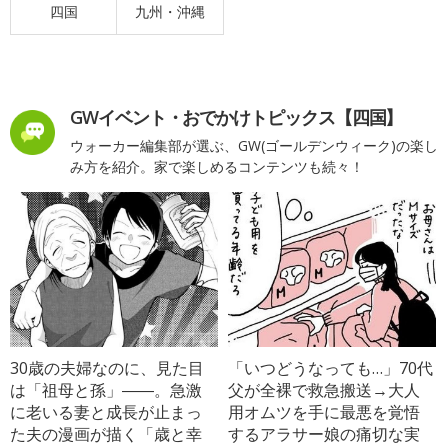
四国
九州・沖縄
GWイベント・おでかけトピックス【四国】
ウォーカー編集部が選ぶ、GW(ゴールデンウィーク)の楽し
み方を紹介。家で楽しめるコンテンツも続々！
30歳の夫婦なのに、見た目
「いつどうなっても…」70代
は「祖母と孫」――。急激
父が全裸で救急搬送→大人
に老いる妻と成長が止まっ
用オムツを手に最悪を覚悟
た夫の漫画が描く「歳と幸
するアラサー娘の痛切な実