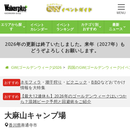
MENU
イベント
イベント
エリアから探
カテゴリ別
最新
カレンダー
ランキング
す
おすすめ
ニュース
2026年の更新は終了いたしました。来年（2027年）も
どうぞよろしくお願いします。
GW(ゴールデンウィーク)2026
四国のGW(ゴールデンウィーク)イ
ネモフィラ
・
潮干狩り
・
ピクニック
・
BBQ
などおでかけ
おすすめ
情報を大特集
【最大12連休も】2026年のゴールデンウィークはいつか
おすすめ
ら？混雑ピーク予想と回避術をご紹介
大麻山キャンプ場
香川県
善通寺市