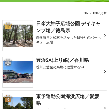
2026/08/07 更新
日峯大神子広域公園 デイキャ
1
ンプ場／徳島県
自然海岸と松林を活かした日帰りのバーべ
キュー広場
豊浜SA(上り線)／香川県
2
香川と愛媛の県境に位置するSA
東予運動公園海浜広場／愛媛
3
県