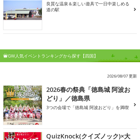
良質な温泉＆楽しい遊具で一日中楽しめる
道の駅
GW人気イベントランキングから探す【四国】
2026/08/07 更新
2026春の祭典「徳島城 阿波お
1
どり」／徳島県
3つの会場で「徳島城 阿波おどり」を満喫
QuizKnock(クイズノック)×大