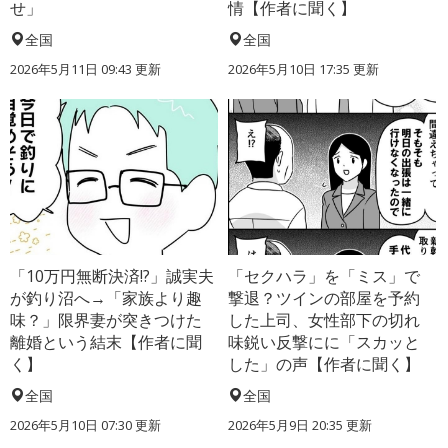
せ」
情【作者に聞く】
全国
全国
2026年5月11日 09:43 更新
2026年5月10日 17:35 更新
「10万円無断決済!?」誠実夫
「セクハラ」を「ミス」で
が釣り沼へ→「家族より趣
撃退？ツインの部屋を予約
味？」限界妻が突きつけた
した上司、女性部下の切れ
離婚という結末【作者に聞
味鋭い反撃にに「スカッと
く】
した」の声【作者に聞く】
全国
全国
2026年5月10日 07:30 更新
2026年5月9日 20:35 更新