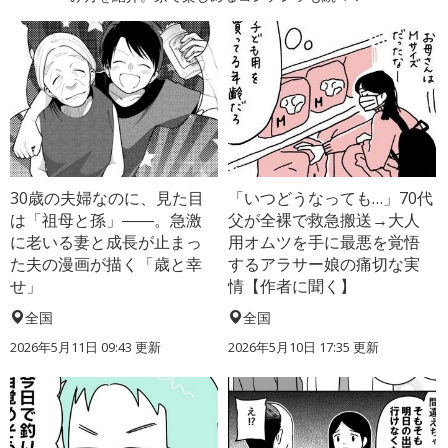
30歳の夫婦なのに、見た目
「いつどうなっても…」70代
は「祖母と孫」――。急激
父が全裸で救急搬送→大人
に老いる妻と成長が止まっ
用オムツを手に最悪を覚悟
た夫の漫画が描く「歳と幸
するアラサー娘の痛切な実
せ」
情【作者に聞く】
全国
全国
2026年5月11日 09:43 更新
2026年5月10日 17:35 更新