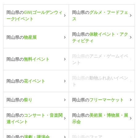
岡山県の
GW(ゴールデンウィ
岡山県の
グルメ・フードフェ
ーク)イベント
ス
岡山県の
体験イベント・アク
岡山県の
物産展
ティビティ
岡山県の
アニメ・ゲームイベ
岡山県の
無料イベント
ント
岡山県の
動物ふれあいイベン
岡山県の
花イベント
ト
岡山県の
祭り
岡山県の
フリーマーケット
岡山県の
コンサート・音楽関
岡山県の
美術展・博物展・展
連イベント
示会
岡山県の
演劇・講演会
岡山県の
フェア