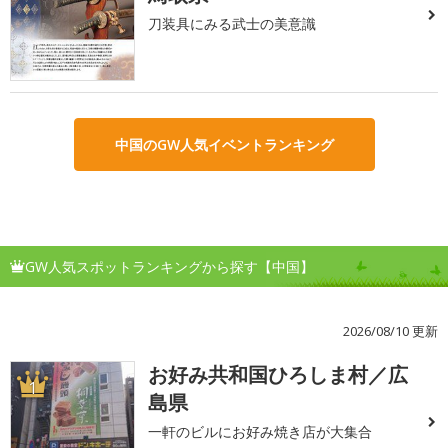
刀装具にみる武士の美意識
中国のGW人気イベントランキング
GW人気スポットランキングから探す【中国】
2026/08/10 更新
お好み共和国ひろしま村／広
1
島県
一軒のビルにお好み焼き店が大集合