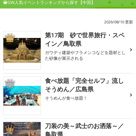
GW人気イベントランキングから探す【中国】
2026/08/10 更新
第17期 砂で世界旅行・スペ
1
イン／鳥取県
ガウディ建築やフラメンコなどを題材とし
た砂像が展示される
食べ放題「完全セルフ」流し
2
そうめん／広島県
そうめんが食べ放題！
刀装の美～武士のお洒落～／
3
鳥取県