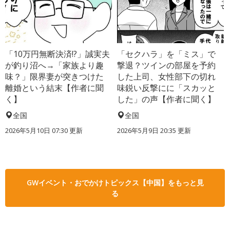
「10万円無断決済!?」誠実夫
「セクハラ」を「ミス」で
が釣り沼へ→「家族より趣
撃退？ツインの部屋を予約
味？」限界妻が突きつけた
した上司、女性部下の切れ
離婚という結末【作者に聞
味鋭い反撃にに「スカッと
く】
した」の声【作者に聞く】
全国
全国
2026年5月10日 07:30 更新
2026年5月9日 20:35 更新
GWイベント・おでかけトピックス【中国】をもっと見
る