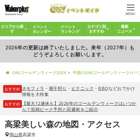
MENU
イベント
イベント
エリアから探
カテゴリ別
最新
カレンダー
ランキング
す
おすすめ
ニュース
2026年の更新は終了いたしました。来年（2027年）も
どうぞよろしくお願いします。
GW(ゴールデンウィーク)2026
中国のGW(ゴールデンウィーク)イ
ネモフィラ
・
潮干狩り
・
ピクニック
・
BBQ
などおでかけ
おすすめ
情報を大特集
【最大12連休も】2026年のゴールデンウィークはいつか
おすすめ
ら？混雑ピーク予想と回避術をご紹介
高梁美しい森の地図・アクセス
岡山県
高梁市