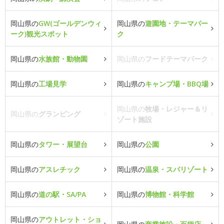
岡山県の
GW(ゴールデンウィ
岡山県の
遊園地・テーマパー
ーク)観光スポット
ク
岡山県の
水族館・動物園
岡山県の
フードテーマパーク
岡山県の
工場見学
岡山県の
キャンプ場・BBQ場
岡山県の
牧場・レジャー＆リ
岡山県の
グランピング
ゾート施設
岡山県の
タワー・展望台
岡山県の
公園
岡山県の
アスレチック
岡山県の
温泉・スパリゾート
岡山県の
道の駅・SA/PA
岡山県の
博物館・科学館
岡山県の
アウトレット・ショ