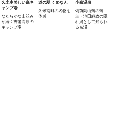
久米南美しい森キ
道の駅 くめなん
小森温泉
ャンプ場
久米南町の名物を
備前岡山藩の藩
なだらかな山並み
体感
主・池田継政の隠
が続く吉備高原の
れ湯として知られ
キャンプ場
る名湯