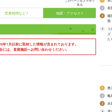
第
1
このページをスマホで
見る
有
2
営業時間など
地図・アクセス
備
3
県
コ
4
ズ
た
026年1月以前に取材した情報が含まれております。
合には、直接施設へお問い合わせください。
奥
1
亀
2
水
3
道
4