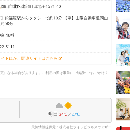
県
岡山市北区建部町田地子1571-40
】JR福渡駅からタクシーで約10分 【車】山陽自動車道岡山
ら約50分
50台 無料
22-3111
サイトほか、関連サイトはこちら
変更になる場合があります。ご利用の際は事前にご確認の上おでかけく
明日
34℃
／
27℃
天気情報提供元：株式会社ライフビジネスウェザー