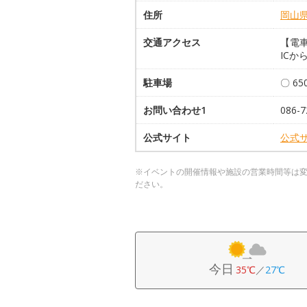
住所
岡山
交通アクセス
【電車
ICか
駐車場
〇 6
お問い合わせ1
086-7
公式サイト
公式
※イベントの開催情報や施設の営業時間等は
ださい。
今日
35℃
／
27℃