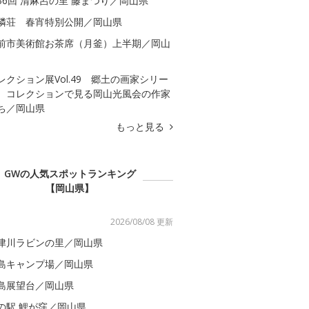
36回 清麻呂の里 藤まつり／岡山県
隣荘 春宵特別公開／岡山県
前市美術館お茶席（月釜）上半期／岡山
レクション展Vol.49 郷土の画家シリー
 コレクションで見る岡山光風会の作家
ち／岡山県
もっと見る
GWの人気スポットランキング
【岡山県】
2026/08/08 更新
津川ラビンの里／岡山県
島キャンプ場／岡山県
島展望台／岡山県
の駅 鯉が窪／岡山県