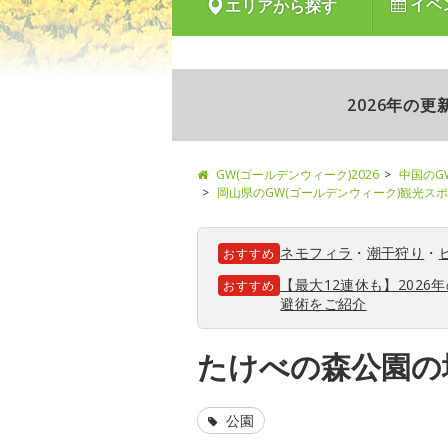
イベ
エリアから探す
2026年の
GW(ゴールデンウィーク)2026
中国のG
岡山県のGW(ゴールデンウィーク)観光ス
ネモフィラ
・
潮干狩り
・
おすすめ
【最大12連休も】202
おすすめ
避術をご紹介
たけべの森公園の
公園