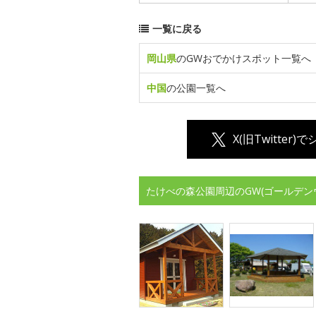
一覧に戻る
岡山県
のGWおでかけスポット一覧へ
中国
の公園一覧へ
X(旧Twitter)
たけべの森公園周辺のGW(ゴールデン