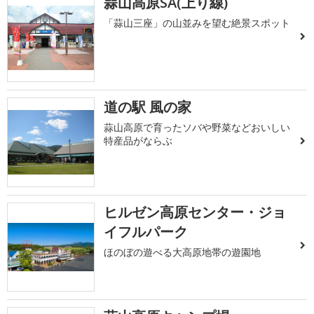
蒜山高原SA(上り線)
「蒜山三座」の山並みを望む絶景スポット
道の駅 風の家
蒜山高原で育ったソバや野菜などおいしい
特産品がならぶ
ヒルゼン高原センター・ジョ
イフルパーク
ほのぼの遊べる大高原地帯の遊園地