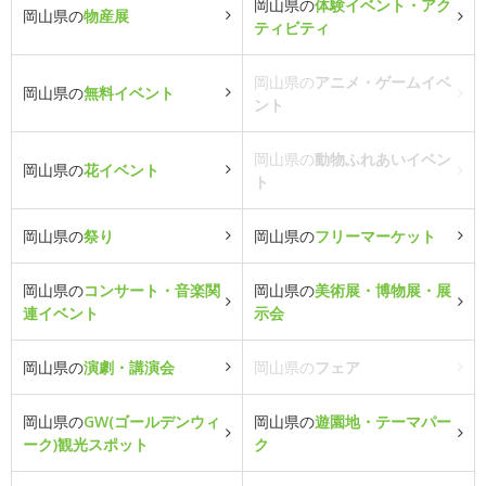
岡山県の
体験イベント・アク
岡山県の
物産展
ティビティ
岡山県の
アニメ・ゲームイベ
岡山県の
無料イベント
ント
岡山県の
動物ふれあいイベン
岡山県の
花イベント
ト
岡山県の
祭り
岡山県の
フリーマーケット
岡山県の
コンサート・音楽関
岡山県の
美術展・博物展・展
連イベント
示会
岡山県の
演劇・講演会
岡山県の
フェア
岡山県の
GW(ゴールデンウィ
岡山県の
遊園地・テーマパー
ーク)観光スポット
ク