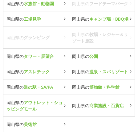
岡山県の
水族館・動物園
岡山県の
フードテーマパーク
岡山県の
工場見学
岡山県の
キャンプ場・BBQ場
岡山県の
牧場・レジャー＆リ
岡山県の
グランピング
ゾート施設
岡山県の
タワー・展望台
岡山県の
公園
岡山県の
アスレチック
岡山県の
温泉・スパリゾート
岡山県の
道の駅・SA/PA
岡山県の
博物館・科学館
岡山県の
アウトレット・ショ
岡山県の
商業施設・百貨店
ッピングモール
岡山県の
美術館