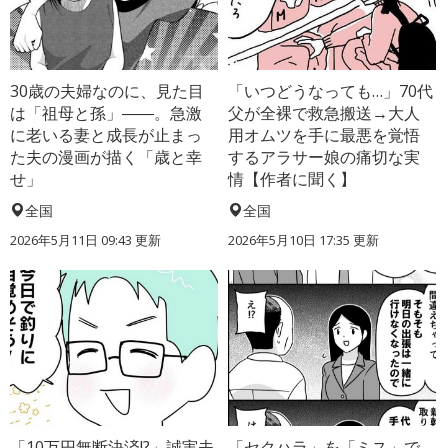
30歳の夫婦なのに、見た目
「いつどうなっても…」70代
は「祖母と孫」――。急激
父が全裸で救急搬送→大人
に老いる妻と成長が止まっ
用オムツを手に最悪を覚悟
た夫の漫画が描く「歳と幸
するアラサー娘の痛切な実
せ」
情【作者に聞く】
全国
全国
2026年5月11日 09:43 更新
2026年5月10日 17:35 更新
「10万円無断決済!?」誠実夫
「セクハラ」を「ミス」で