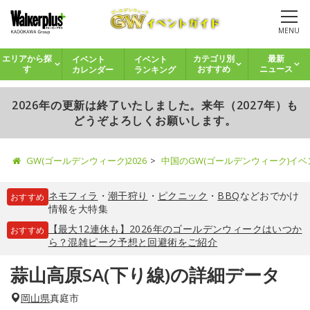
MENU
イベント
イベント
エリアから探
カテゴリ別
最新
カレンダー
ランキング
す
おすすめ
ニュース
2026年の更新は終了いたしました。来年（2027年）も
どうぞよろしくお願いします。
GW(ゴールデンウィーク)2026
中国のGW(ゴールデンウィーク)イ
ネモフィラ
・
潮干狩り
・
ピクニック
・
BBQ
などおでかけ
おすすめ
情報を大特集
【最大12連休も】2026年のゴールデンウィークはいつか
おすすめ
ら？混雑ピーク予想と回避術をご紹介
蒜山高原SA(下り線)の詳細データ
岡山県
真庭市