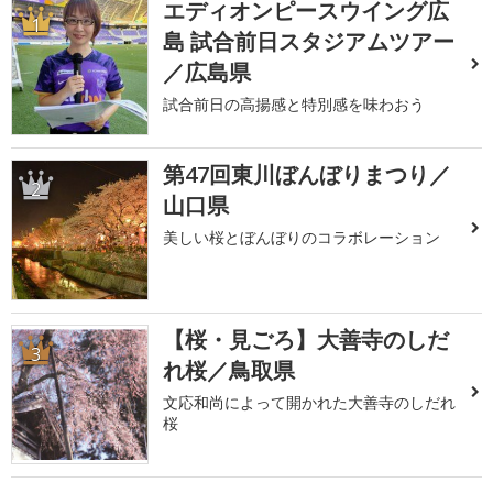
エディオンピースウイング広
1
島 試合前日スタジアムツアー
／広島県
試合前日の高揚感と特別感を味わおう
第47回東川ぼんぼりまつり／
2
山口県
美しい桜とぼんぼりのコラボレーション
【桜・見ごろ】大善寺のしだ
3
れ桜／鳥取県
文応和尚によって開かれた大善寺のしだれ
桜