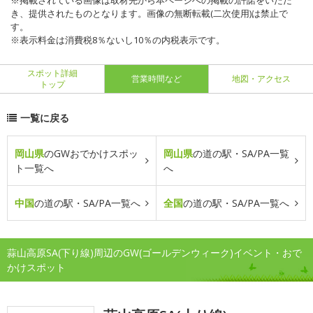
※掲載されている画像は取材先から本ページへの掲載の許諾をいただ
き、提供されたものとなります。画像の無断転載(二次使用)は禁止で
す。
※表示料金は消費税8％ないし10％の内税表示です。
スポット詳細
営業時間など
地図・アクセス
トップ
一覧に戻る
岡山県
のGWおでかけスポッ
岡山県
の道の駅・SA/PA一覧
ト一覧へ
へ
中国
の道の駅・SA/PA一覧へ
全国
の道の駅・SA/PA一覧へ
蒜山高原SA(下り線)周辺のGW(ゴールデンウィーク)イベント・おで
かけスポット