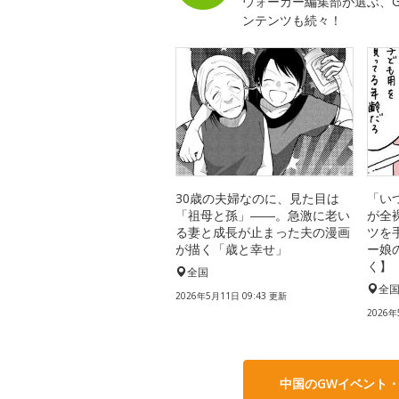
ウォーカー編集部が選ぶ、G
ンテンツも続々！
30歳の夫婦なのに、見た目は
「い
「祖母と孫」――。急激に老い
が全
る妻と成長が止まった夫の漫画
ツを
が描く「歳と幸せ」
ー娘
く】
全国
全
2026年5月11日 09:43 更新
2026年
中国のGWイベント