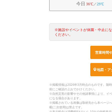
今日
36℃
／
29℃
※施設やイベントが休園・中止に
ください。
営業時間
地図・ア
※掲載情報は2026年3月時点のものです。
前にご確認の上おでかけください。
※自然災害の影響やその他諸事情により、イ
になる場合があります。
※掲載されている画像は取材先から本ページ
載(二次使用)は禁止です。
※表示料金は消費税8％ないし10％の内税表示