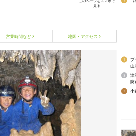
【
1
このページをスマホで
見る
営業時間など
地図・アクセス
ブ
1
山
津
2
防
小
3