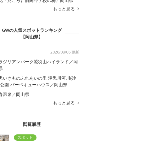
花・見ごろ】旧閑谷学校の梅／岡山県
もっと見る
GWの人気スポットランキング
【岡山県】
2026/08/06 更新
ラジリアンパーク鷲羽山ハイランド／岡
県
黒いきものふれあいの里 津黒川河川(砂
)公園 バーベキューハウス／岡山県
森温泉／岡山県
もっと見る
閲覧履歴