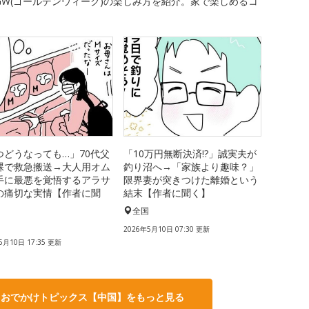
W(ゴールデンウィーク)の楽しみ方を紹介。家で楽しめるコ
つどうなっても…」70代父
「10万円無断決済!?」誠実夫が
裸で救急搬送→大人用オム
釣り沼へ→「家族より趣味？」
手に最悪を覚悟するアラサ
限界妻が突きつけた離婚という
の痛切な実情【作者に聞
結末【作者に聞く】
全国
国
2026年5月10日 07:30 更新
5月10日 17:35 更新
・おでかけトピックス【中国】をもっと見る