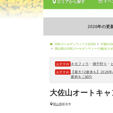
イベ
エリアから探す
2026年の
GW(ゴールデンウィーク)2026
中国のG
岡山県のGW(ゴールデンウィーク)観光ス
ネモフィラ
・
潮干狩り
・
おすすめ
【最大12連休も】202
おすすめ
避術をご紹介
大佐山オートキャ
岡山県
新見市