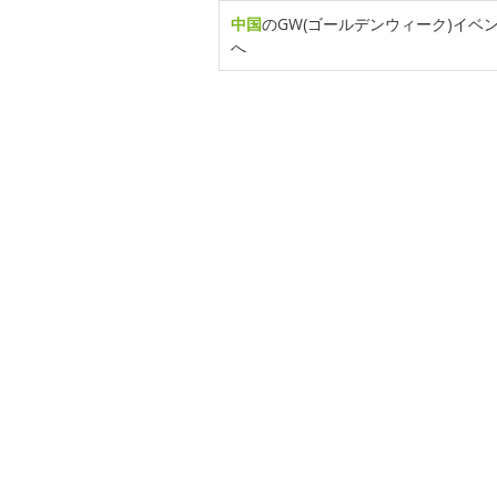
中国
のGW(ゴールデンウィーク)イベ
へ