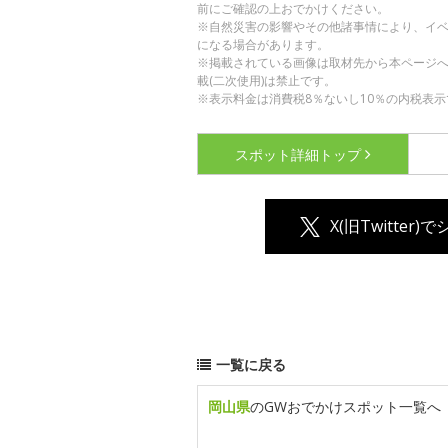
前にご確認の上おでかけください。
※自然災害の影響やその他諸事情により、イ
になる場合があります。
※掲載されている画像は取材先から本ページ
載(二次使用)は禁止です。
※表示料金は消費税8％ないし10％の内税表示
スポット詳細
トップ
X(旧Twitter)
一覧に戻る
岡山県
のGWおでかけスポット一覧へ