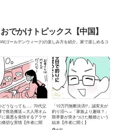
・おでかけトピックス【中国】
W(ゴールデンウィーク)の楽しみ方を紹介。家で楽しめるコ
つどうなっても…」70代父
「10万円無断決済!?」誠実夫が
裸で救急搬送→大人用オム
釣り沼へ→「家族より趣味？」
手に最悪を覚悟するアラサ
限界妻が突きつけた離婚という
の痛切な実情【作者に聞
結末【作者に聞く】
全国