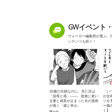
GWイベント
ウォーカー編集部が選ぶ、G
ンテンツも続々！
30歳の夫婦なのに、見た目は
「い
「祖母と孫」――。急激に老い
が全
る妻と成長が止まった夫の漫画
ツを
が描く「歳と幸せ」
ー娘
く】
全国