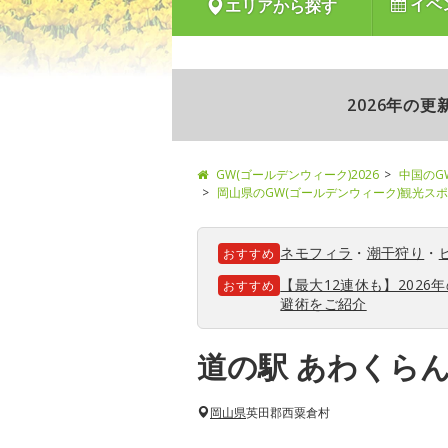
イベ
エリアから探す
2026年の
GW(ゴールデンウィーク)2026
中国のG
岡山県のGW(ゴールデンウィーク)観光ス
ネモフィラ
・
潮干狩り
・
おすすめ
【最大12連休も】202
おすすめ
避術をご紹介
道の駅 あわくら
岡山県
英田郡西粟倉村