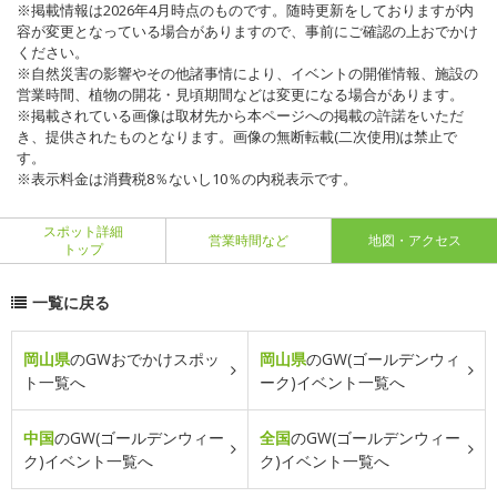
※掲載情報は2026年4月時点のものです。随時更新をしておりますが内
容が変更となっている場合がありますので、事前にご確認の上おでかけ
ください。
※自然災害の影響やその他諸事情により、イベントの開催情報、施設の
営業時間、植物の開花・見頃期間などは変更になる場合があります。
※掲載されている画像は取材先から本ページへの掲載の許諾をいただ
き、提供されたものとなります。画像の無断転載(二次使用)は禁止で
す。
※表示料金は消費税8％ないし10％の内税表示です。
スポット詳細
営業時間など
地図・アクセス
トップ
一覧に戻る
岡山県
のGWおでかけスポッ
岡山県
のGW(ゴールデンウィ
ト一覧へ
ーク)イベント一覧へ
中国
のGW(ゴールデンウィー
全国
のGW(ゴールデンウィー
ク)イベント一覧へ
ク)イベント一覧へ