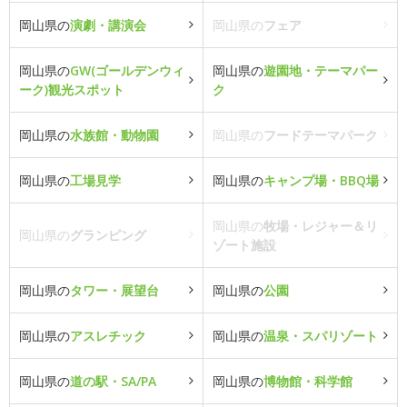
岡山県の
演劇・講演会
岡山県の
フェア
岡山県の
GW(ゴールデンウィ
岡山県の
遊園地・テーマパー
ーク)観光スポット
ク
岡山県の
水族館・動物園
岡山県の
フードテーマパーク
岡山県の
工場見学
岡山県の
キャンプ場・BBQ場
岡山県の
牧場・レジャー＆リ
岡山県の
グランピング
ゾート施設
岡山県の
タワー・展望台
岡山県の
公園
岡山県の
アスレチック
岡山県の
温泉・スパリゾート
岡山県の
道の駅・SA/PA
岡山県の
博物館・科学館