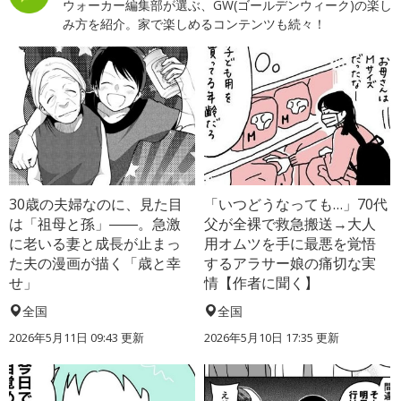
ウォーカー編集部が選ぶ、GW(ゴールデンウィーク)の楽し
み方を紹介。家で楽しめるコンテンツも続々！
30歳の夫婦なのに、見た目
「いつどうなっても…」70代
は「祖母と孫」――。急激
父が全裸で救急搬送→大人
に老いる妻と成長が止まっ
用オムツを手に最悪を覚悟
た夫の漫画が描く「歳と幸
するアラサー娘の痛切な実
せ」
情【作者に聞く】
全国
全国
2026年5月11日 09:43 更新
2026年5月10日 17:35 更新