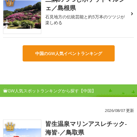
3
ェ／島根県
石見地方の伝統芸能と約5万本のツツジが
楽しめる
中国のGW人気イベントランキング
GW人気スポットランキングから探す【中国】
2026/08/07 更新
皆生温泉マリンアスレチック-
1
海皆-／鳥取県