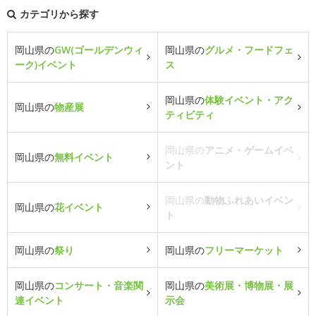
カテゴリから探す
岡山県の
GW(ゴールデンウィ
岡山県の
グルメ・フードフェ
ーク)イベント
ス
岡山県の
体験イベント・アク
岡山県の
物産展
ティビティ
岡山県の
アニメ・ゲームイベ
岡山県の
無料イベント
ント
岡山県の
動物ふれあいイベン
岡山県の
花イベント
ト
岡山県の
祭り
岡山県の
フリーマーケット
岡山県の
コンサート・音楽関
岡山県の
美術展・博物展・展
連イベント
示会