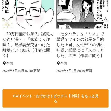
「10万円無断決済!?」誠実夫
「セクハラ」を「ミス」で
が釣り沼へ→「家族より趣
撃退？ツインの部屋を予約
味？」限界妻が突きつけた
した上司、女性部下の切れ
離婚という結末【作者に聞
味鋭い反撃にに「スカッと
く】
した」の声【作者に聞く】
全国
全国
2026年5月10日 07:30 更新
2026年5月9日 20:35 更新
GWイベント・おでかけトピックス【中国】をもっと見
る