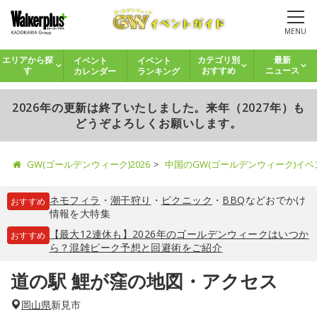
MENU
イベント
イベント
エリアから探
カテゴリ別
最新
カレンダー
ランキング
す
おすすめ
ニュース
2026年の更新は終了いたしました。来年（2027年）も
どうぞよろしくお願いします。
GW(ゴールデンウィーク)2026
中国のGW(ゴールデンウィーク)イ
ネモフィラ
・
潮干狩り
・
ピクニック
・
BBQ
などおでかけ
おすすめ
情報を大特集
【最大12連休も】2026年のゴールデンウィークはいつか
おすすめ
ら？混雑ピーク予想と回避術をご紹介
道の駅 鯉が窪の地図・アクセス
岡山県
新見市