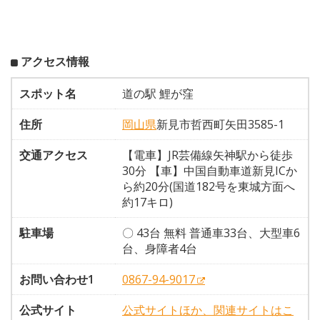
アクセス情報
スポット名
道の駅 鯉が窪
住所
岡山県
新見市哲西町矢田3585-1
交通アクセス
【電車】JR芸備線矢神駅から徒歩
30分 【車】中国自動車道新見ICか
ら約20分(国道182号を東城方面へ
約17キロ)
駐車場
〇 43台 無料 普通車33台、大型車6
台、身障者4台
お問い合わせ1
0867-94-9017
公式サイト
公式サイトほか、関連サイトはこ