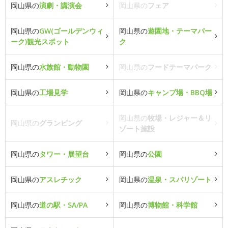
岡山県の
演劇・講演会
岡山県の
フェア
岡山県の
GW(ゴールデンウィ
岡山県の
遊園地・テーマパー
ーク)観光スポット
ク
岡山県の
水族館・動物園
岡山県の
フードテーマパーク
岡山県の
工場見学
岡山県の
キャンプ場・BBQ場
岡山県の
牧場・レジャー＆リ
岡山県の
グランピング
ゾート施設
岡山県の
タワー・展望台
岡山県の
公園
岡山県の
アスレチック
岡山県の
温泉・スパリゾート
岡山県の
道の駅・SA/PA
岡山県の
博物館・科学館