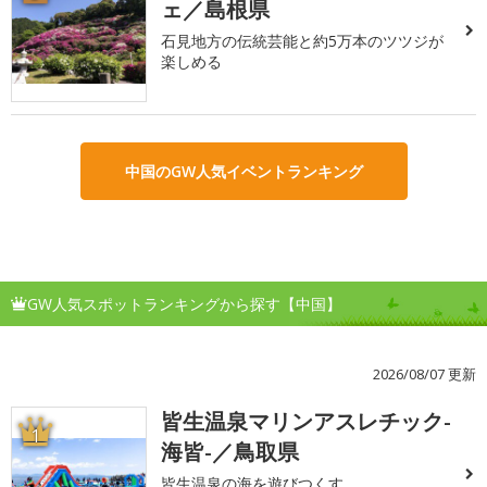
ェ／島根県
石見地方の伝統芸能と約5万本のツツジが
楽しめる
中国のGW人気イベントランキング
GW人気スポットランキングから探す【中国】
2026/08/07 更新
皆生温泉マリンアスレチック-
1
海皆-／鳥取県
皆生温泉の海を遊びつくす