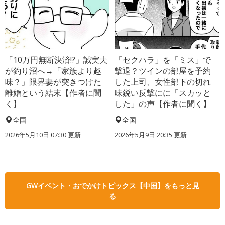
「10万円無断決済!?」誠実夫
「セクハラ」を「ミス」で
が釣り沼へ→「家族より趣
撃退？ツインの部屋を予約
味？」限界妻が突きつけた
した上司、女性部下の切れ
離婚という結末【作者に聞
味鋭い反撃にに「スカッと
く】
した」の声【作者に聞く】
全国
全国
2026年5月10日 07:30 更新
2026年5月9日 20:35 更新
GWイベント・おでかけトピックス【中国】をもっと見
る