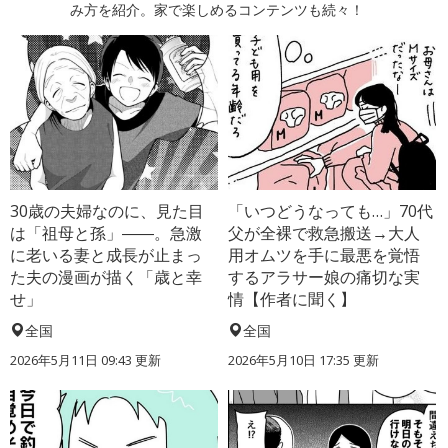
み方を紹介。家で楽しめるコンテンツも続々！
30歳の夫婦なのに、見た目
「いつどうなっても…」70代
は「祖母と孫」――。急激
父が全裸で救急搬送→大人
に老いる妻と成長が止まっ
用オムツを手に最悪を覚悟
た夫の漫画が描く「歳と幸
するアラサー娘の痛切な実
せ」
情【作者に聞く】
全国
全国
2026年5月11日 09:43 更新
2026年5月10日 17:35 更新