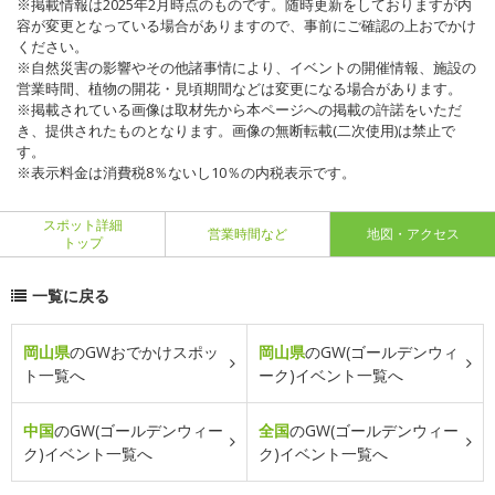
※掲載情報は2025年2月時点のものです。随時更新をしておりますが内
容が変更となっている場合がありますので、事前にご確認の上おでかけ
ください。
※自然災害の影響やその他諸事情により、イベントの開催情報、施設の
営業時間、植物の開花・見頃期間などは変更になる場合があります。
※掲載されている画像は取材先から本ページへの掲載の許諾をいただ
き、提供されたものとなります。画像の無断転載(二次使用)は禁止で
す。
※表示料金は消費税8％ないし10％の内税表示です。
スポット詳細
営業時間など
地図・アクセス
トップ
一覧に戻る
岡山県
のGWおでかけスポッ
岡山県
のGW(ゴールデンウィ
ト一覧へ
ーク)イベント一覧へ
中国
のGW(ゴールデンウィー
全国
のGW(ゴールデンウィー
ク)イベント一覧へ
ク)イベント一覧へ