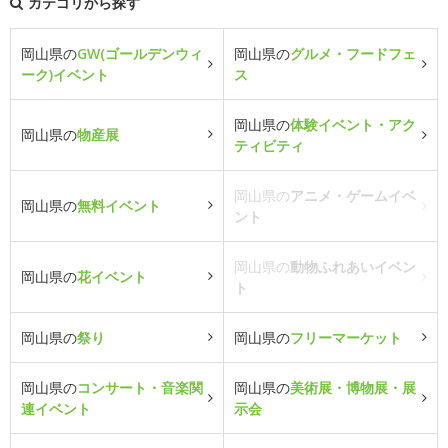
カテゴリから探す
岡山県の
GW(ゴールデンウィ
岡山県の
グルメ・フードフェ
ーク)イベント
ス
岡山県の
体験イベント・アク
岡山県の
物産展
ティビティ
岡山県の
アニメ・ゲームイベ
岡山県の
無料イベント
ント
岡山県の
動物ふれあいイベン
岡山県の
花イベント
ト
岡山県の
祭り
岡山県の
フリーマーケット
岡山県の
コンサート・音楽関
岡山県の
美術展・博物展・展
連イベント
示会