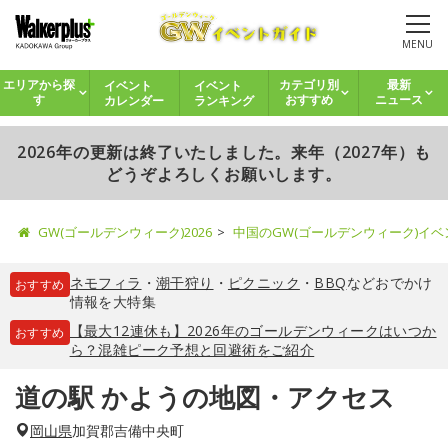
MENU
イベント
イベント
エリアから探
カテゴリ別
最新
カレンダー
ランキング
す
おすすめ
ニュース
2026年の更新は終了いたしました。来年（2027年）も
どうぞよろしくお願いします。
GW(ゴールデンウィーク)2026
中国のGW(ゴールデンウィーク)イ
ネモフィラ
・
潮干狩り
・
ピクニック
・
BBQ
などおでかけ
おすすめ
情報を大特集
【最大12連休も】2026年のゴールデンウィークはいつか
おすすめ
ら？混雑ピーク予想と回避術をご紹介
道の駅 かようの地図・アクセス
岡山県
加賀郡吉備中央町