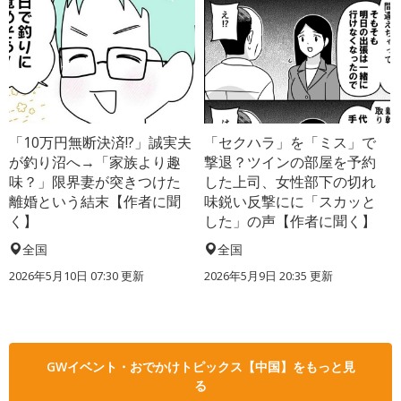
「10万円無断決済!?」誠実夫
「セクハラ」を「ミス」で
が釣り沼へ→「家族より趣
撃退？ツインの部屋を予約
味？」限界妻が突きつけた
した上司、女性部下の切れ
離婚という結末【作者に聞
味鋭い反撃にに「スカッと
く】
した」の声【作者に聞く】
全国
全国
2026年5月10日 07:30 更新
2026年5月9日 20:35 更新
GWイベント・おでかけトピックス【中国】をもっと見
る