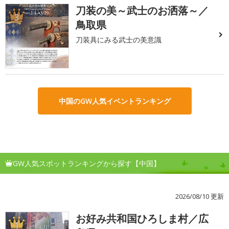
刀装の美～武士のお洒落～／
3
鳥取県
刀装具にみる武士の美意識
中国のGW人気イベントランキング
GW人気スポットランキングから探す【中国】
2026/08/10 更新
お好み共和国ひろしま村／広
1