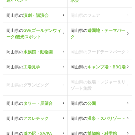
連イベント
示会
岡山県の
演劇・講演会
岡山県の
フェア
岡山県の
GW(ゴールデンウィ
岡山県の
遊園地・テーマパー
ーク)観光スポット
ク
岡山県の
水族館・動物園
岡山県の
フードテーマパーク
岡山県の
工場見学
岡山県の
キャンプ場・BBQ場
岡山県の
牧場・レジャー＆リ
岡山県の
グランピング
ゾート施設
岡山県の
タワー・展望台
岡山県の
公園
岡山県の
アスレチック
岡山県の
温泉・スパリゾート
岡山県の
道の駅・SA/PA
岡山県の
博物館・科学館