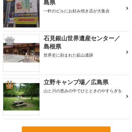
島県
一軒のビルにお好み焼き店が大集合
石見銀山世界遺産センター／
2
島根県
世界史に刻まれた鉱山遺跡
立野キャンプ場／広島県
3
山と川の恵みの中でひとときのやすらぎを