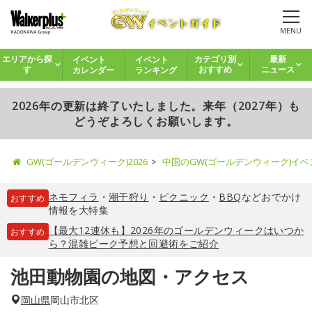
MENU
イベント
イベント
エリアから探
カテゴリ別
最新
カレンダー
ランキング
す
おすすめ
ニュース
2026年の更新は終了いたしました。来年（2027年）も
どうぞよろしくお願いします。
GW(ゴールデンウィーク)2026
中国のGW(ゴールデンウィーク)イ
ネモフィラ
・
潮干狩り
・
ピクニック
・
BBQ
などおでかけ
おすすめ
情報を大特集
【最大12連休も】2026年のゴールデンウィークはいつか
おすすめ
ら？混雑ピーク予想と回避術をご紹介
池田動物園の地図・アクセス
岡山県
岡山市北区