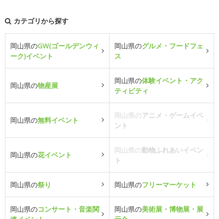
カテゴリから探す
岡山県の
GW(ゴールデンウィ
岡山県の
グルメ・フードフェ
ーク)イベント
ス
岡山県の
体験イベント・アク
岡山県の
物産展
ティビティ
岡山県の
アニメ・ゲームイベ
岡山県の
無料イベント
ント
岡山県の
動物ふれあいイベン
岡山県の
花イベント
ト
岡山県の
祭り
岡山県の
フリーマーケット
岡山県の
コンサート・音楽関
岡山県の
美術展・博物展・展