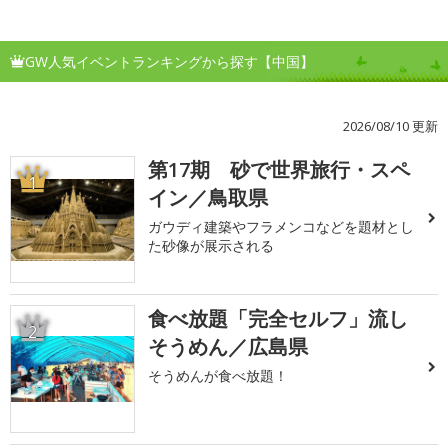
GW人気イベントランキングから探す【中国】
2026/08/10 更新
第17期 砂で世界旅行・スペ
1
イン／鳥取県
ガウディ建築やフラメンコなどを題材とし
た砂像が展示される
食べ放題「完全セルフ」流し
2
そうめん／広島県
そうめんが食べ放題！