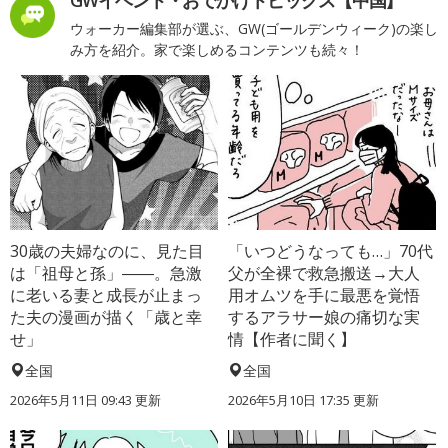
ウォーカー編集部が選ぶ、GW(ゴールデンウィーク)の楽し
み方を紹介。家で楽しめるコンテンツも続々！
30歳の夫婦なのに、見た目
「いつどうなっても…」70代
は「祖母と孫」――。急激
父が全裸で救急搬送→大人
に老いる妻と成長が止まっ
用オムツを手に最悪を覚悟
た夫の漫画が描く「歳と幸
するアラサー娘の痛切な実
せ」
情【作者に聞く】
全国
全国
2026年5月11日 09:43 更新
2026年5月10日 17:35 更新