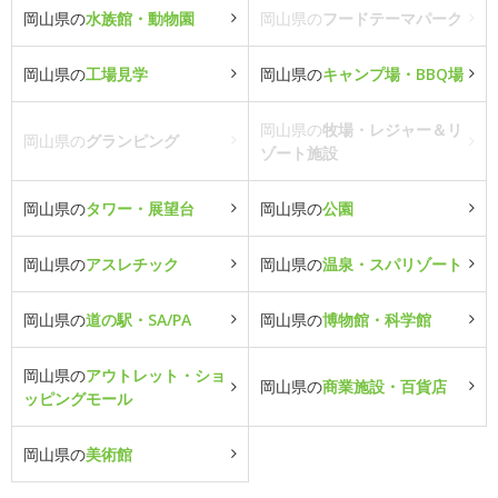
岡山県の
水族館・動物園
岡山県の
フードテーマパーク
岡山県の
工場見学
岡山県の
キャンプ場・BBQ場
岡山県の
牧場・レジャー＆リ
岡山県の
グランピング
ゾート施設
岡山県の
タワー・展望台
岡山県の
公園
岡山県の
アスレチック
岡山県の
温泉・スパリゾート
岡山県の
道の駅・SA/PA
岡山県の
博物館・科学館
岡山県の
アウトレット・ショ
岡山県の
商業施設・百貨店
ッピングモール
岡山県の
美術館