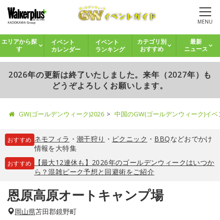
MENU
イベント
イベント
エリアから探
カテゴリ別
最新
カレンダー
ランキング
す
おすすめ
ニュース
2026年の更新は終了いたしました。来年（2027年）も
どうぞよろしくお願いします。
GW(ゴールデンウィーク)2026
中国のGW(ゴールデンウィーク)イ
ネモフィラ
・
潮干狩り
・
ピクニック
・
BBQ
などおでかけ
おすすめ
情報を大特集
【最大12連休も】2026年のゴールデンウィークはいつか
おすすめ
ら？混雑ピーク予想と回避術をご紹介
恩原高原オートキャンプ場
岡山県
苫田郡鏡野町