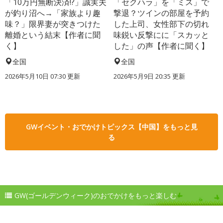
「10万円無断決済!?」誠実夫
「セクハラ」を「ミス」で
が釣り沼へ→「家族より趣
撃退？ツインの部屋を予約
味？」限界妻が突きつけた
した上司、女性部下の切れ
離婚という結末【作者に聞
味鋭い反撃にに「スカッと
く】
した」の声【作者に聞く】
全国
全国
2026年5月10日 07:30 更新
2026年5月9日 20:35 更新
GWイベント・おでかけトピックス【中国】をもっと見
る
GW(ゴールデンウィーク)のおでかけをもっと楽しむ