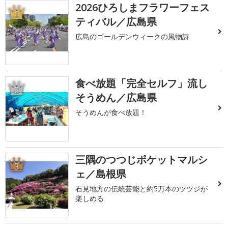
2026ひろしまフラワーフェス
1
ティバル／広島県
広島のゴールデンウィークの風物詩
食べ放題「完全セルフ」流し
2
そうめん／広島県
そうめんが食べ放題！
三隅のつつじポケットマルシ
3
ェ／島根県
石見地方の伝統芸能と約5万本のツツジが
楽しめる