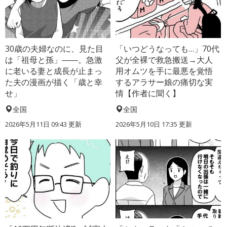
30歳の夫婦なのに、見た目
「いつどうなっても…」70代
は「祖母と孫」――。急激
父が全裸で救急搬送→大人
に老いる妻と成長が止まっ
用オムツを手に最悪を覚悟
た夫の漫画が描く「歳と幸
するアラサー娘の痛切な実
せ」
情【作者に聞く】
全国
全国
2026年5月11日 09:43 更新
2026年5月10日 17:35 更新