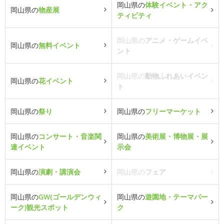
岡山県の
体験イベント・アク
岡山県の
物産展
ティビティ
岡山県の
アニメ・ゲームイベ
岡山県の
無料イベント
ント
岡山県の
動物ふれあいイベン
岡山県の
花イベント
ト
岡山県の
祭り
岡山県の
フリーマーケット
岡山県の
コンサート・音楽関
岡山県の
美術展・博物展・展
連イベント
示会
岡山県の
演劇・講演会
岡山県の
フェア
岡山県の
GW(ゴールデンウィ
岡山県の
遊園地・テーマパー
ーク)観光スポット
ク