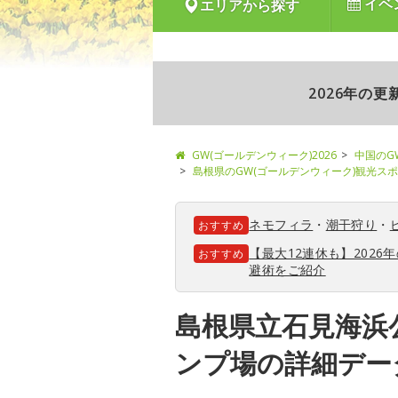
イベ
エリアから探す
2026年の
GW(ゴールデンウィーク)2026
中国のG
島根県のGW(ゴールデンウィーク)観光ス
ネモフィラ
・
潮干狩り
・
おすすめ
【最大12連休も】202
おすすめ
避術をご紹介
島根県立石見海浜
ンプ場の詳細デー