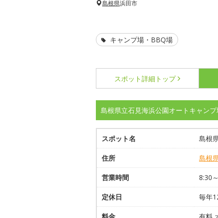
島根県
浜田市
キャンプ場・BBQ場
スポット詳細
トップ
島根県立石見海浜公園オートキャンプ
スポット名
島根
住所
島根
営業時間
8:30
定休日
毎年1
料金
有料 