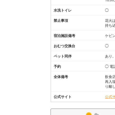
水洗トイレ
◯
禁止事項
花火は
持ち
宿泊施設備考
ケビン
おむつ交換台
◯
ペット同伴
あり
予約
◯ 電
全体備考
飲食
再入
り離
公式サイト
公式