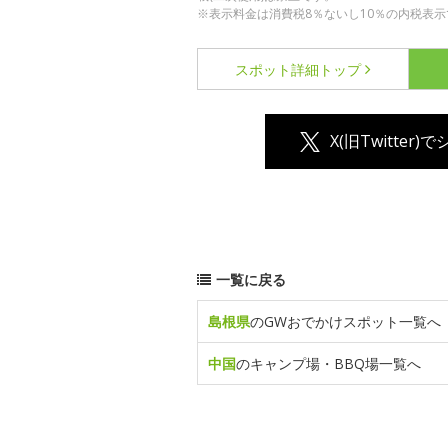
※表示料金は消費税8％ないし10％の内税表示
スポット詳細
トップ
X(旧Twitter)
一覧に戻る
島根県
のGWおでかけスポット一覧へ
中国
のキャンプ場・BBQ場一覧へ