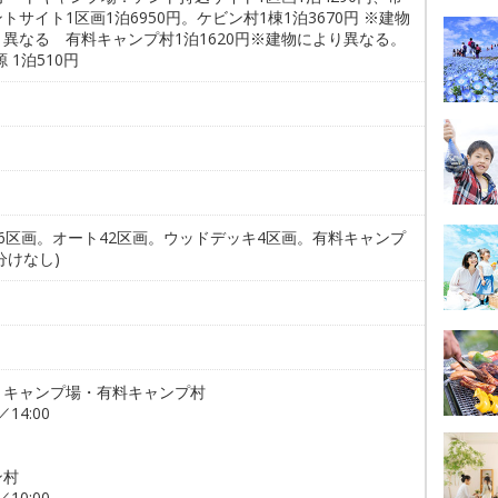
トサイト1区画1泊6950円。ケビン村1棟1泊3670円 ※建物
り異なる 有料キャンプ村1泊1620円※建物により異なる。
源 1泊510円
。
16区画。オート42区画。ウッドデッキ4区画。有料キャンプ
分けなし)
トキャンプ場・有料キャンプ村
／14:00
ン村
／10:00