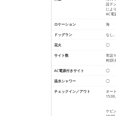
設テン
によ
AC電
ロケーション
海
ドッグラン
なし
花火
◯
サイト数
常設
村(区
AC電源付きサイト
◯
温水シャワー
◯
チェックイン／アウト
オー
15:00
ケビ
16:00