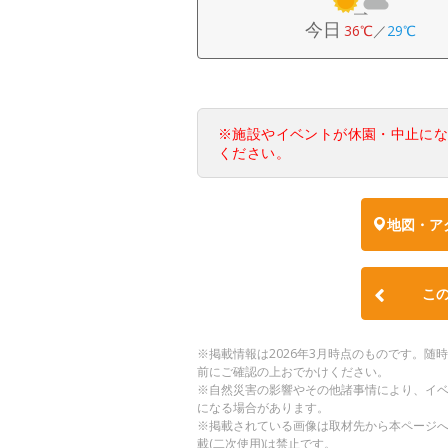
今日
36℃
／
29℃
※施設やイベントが休園・中止に
ください。
地図・ア
こ
※掲載情報は2026年3月時点のものです。
前にご確認の上おでかけください。
※自然災害の影響やその他諸事情により、イ
になる場合があります。
※掲載されている画像は取材先から本ページ
載(二次使用)は禁止です。