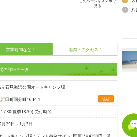
大
1
このページをスマホで
見る
八
2
営業時間など
地図・アクセス
場の詳細データ
県立石見海浜公園オートキャンプ場
MAP
県
浜田町国分町1644-1
～17:30(夏季18:30) 受付時間
2月29日～1月3日
オートキャンプ場：テント持込サイト1区画1泊4290円、常