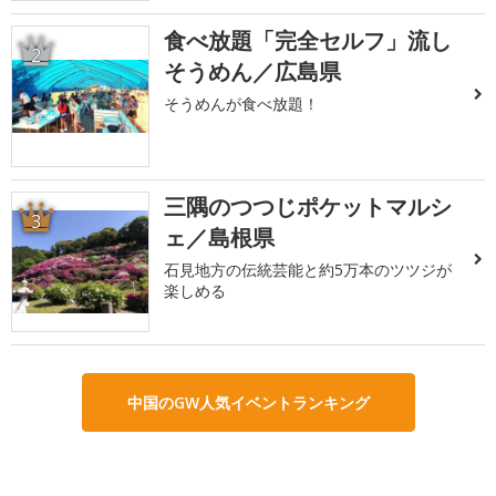
食べ放題「完全セルフ」流し
2
そうめん／広島県
そうめんが食べ放題！
三隅のつつじポケットマルシ
3
ェ／島根県
石見地方の伝統芸能と約5万本のツツジが
楽しめる
中国のGW人気イベントランキング