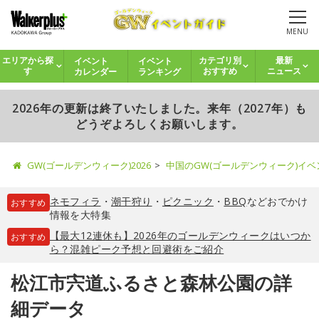
MENU
イベント
イベント
エリアから探
カテゴリ別
最新
カレンダー
ランキング
す
おすすめ
ニュース
2026年の更新は終了いたしました。来年（2027年）も
どうぞよろしくお願いします。
GW(ゴールデンウィーク)2026
中国のGW(ゴールデンウィーク)イ
ネモフィラ
・
潮干狩り
・
ピクニック
・
BBQ
などおでかけ
おすすめ
情報を大特集
【最大12連休も】2026年のゴールデンウィークはいつか
おすすめ
ら？混雑ピーク予想と回避術をご紹介
松江市宍道ふるさと森林公園の詳
細データ