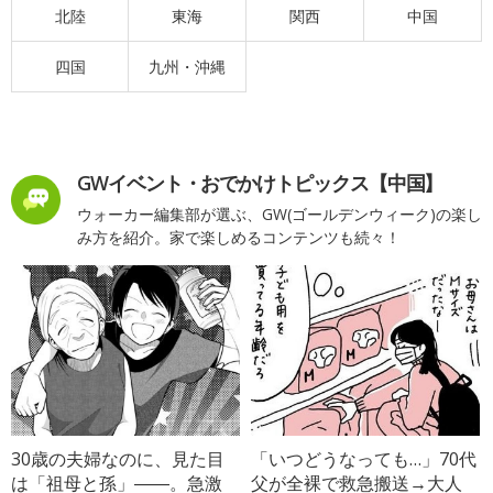
北陸
東海
関西
中国
四国
九州・沖縄
GWイベント・おでかけトピックス【中国】
ウォーカー編集部が選ぶ、GW(ゴールデンウィーク)の楽し
み方を紹介。家で楽しめるコンテンツも続々！
30歳の夫婦なのに、見た目
「いつどうなっても…」70代
は「祖母と孫」――。急激
父が全裸で救急搬送→大人