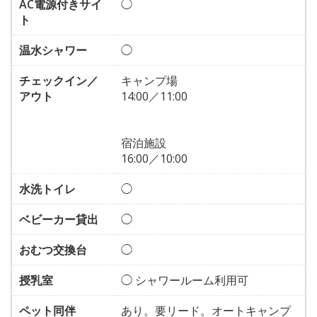
AC電源付きサイ
◯
ト
温水シャワー
◯
チェックイン／
キャンプ場
アウト
14:00／11:00
宿泊施設
16:00／10:00
水洗トイレ
◯
ベビーカー貸出
◯
おむつ交換台
◯
授乳室
◯ シャワールーム利用可
ペット同伴
あり。要リード。オートキャンプ