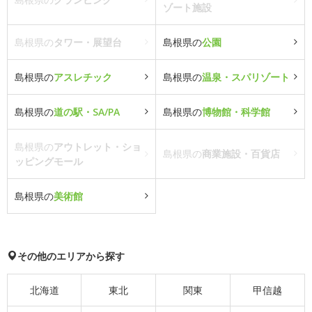
ゾート施設
島根県の
タワー・展望台
島根県の
公園
島根県の
アスレチック
島根県の
温泉・スパリゾート
島根県の
道の駅・SA/PA
島根県の
博物館・科学館
島根県の
アウトレット・ショ
島根県の
商業施設・百貨店
ッピングモール
島根県の
美術館
その他のエリアから探す
北海道
東北
関東
甲信越