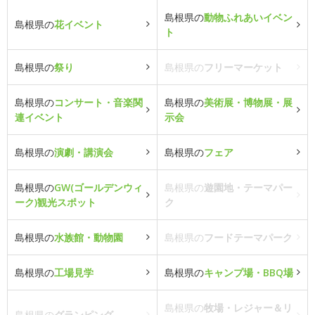
島根県の
動物ふれあいイベン
島根県の
花イベント
ト
島根県の
祭り
島根県の
フリーマーケット
島根県の
コンサート・音楽関
島根県の
美術展・博物展・展
連イベント
示会
島根県の
演劇・講演会
島根県の
フェア
島根県の
GW(ゴールデンウィ
島根県の
遊園地・テーマパー
ーク)観光スポット
ク
島根県の
水族館・動物園
島根県の
フードテーマパーク
島根県の
工場見学
島根県の
キャンプ場・BBQ場
島根県の
牧場・レジャー＆リ
島根県の
グランピング