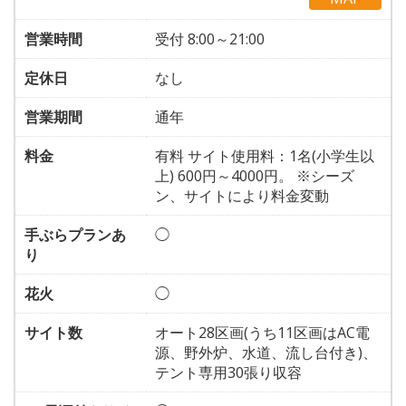
営業時間
受付 8:00～21:00
定休日
なし
営業期間
通年
料金
有料 サイト使用料：1名(小学生以
上) 600円～4000円。 ※シーズ
ン、サイトにより料金変動
手ぶらプランあ
◯
り
花火
◯
サイト数
オート28区画(うち11区画はAC電
源、野外炉、水道、流し台付き)、
テント専用30張り収容