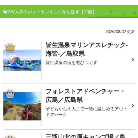
GW人気スポットランキングから探す【中国】
2026/08/07 更新
皆生温泉マリンアスレチック-
1
海皆-／鳥取県
皆生温泉の海を遊びつくす
フォレストアドベンチャー・
2
広島／広島県
子どもから大人まで一緒に楽しめるアウト
ドアパーク
三瓶山北の原キャンプ場／島