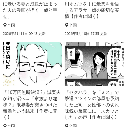
に老いる妻と成長が止まっ
用オムツを手に最悪を覚悟
た夫の漫画が描く「歳と幸
するアラサー娘の痛切な実
せ」
情【作者に聞く】
全国
全国
2026年5月11日 09:43 更新
2026年5月10日 17:35 更新
「10万円無断決済!?」誠実夫
「セクハラ」を「ミス」で
が釣り沼へ→「家族より趣
撃退？ツインの部屋を予約
味？」限界妻が突きつけた
した上司、女性部下の切れ
離婚という結末【作者に聞
味鋭い反撃にに「スカッと
く】
した」の声【作者に聞く】
全国
全国