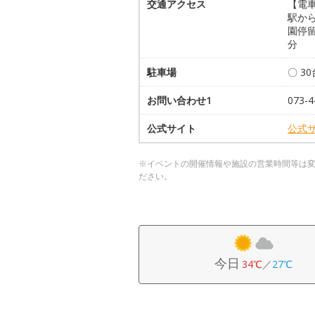
交通アクセス
【電
駅か
園停留
分
駐車場
〇 3
お問い合わせ1
073-4
公式サイト
公式
※イベントの開催情報や施設の営業時間等は
ださい。
今日
34℃
／
27℃