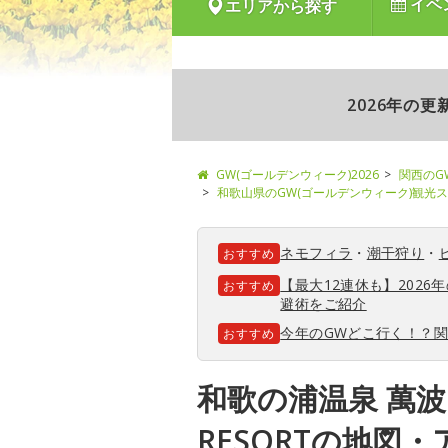
イベ
エリアから探す
2026年の
GW(ゴールデンウィーク)2026
関西のG
和歌山県のGW(ゴールデンウィーク)観光
ネモフィラ
・
潮干狩り
・
おすすめ
【最大12連休も】202
おすすめ
避術をご紹介
今年のGWどこ行く！？
おすすめ
和歌の浦温泉 萬波 
RESORTの地図