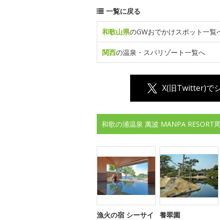
一覧に戻る
和歌山県
のGWおでかけスポット一覧
関西
の温泉・スパリゾート一覧へ
X(旧Twitter)
和歌の浦温泉 萬波 MANPA RESO
漁火の宿 シーサイ
養翠園