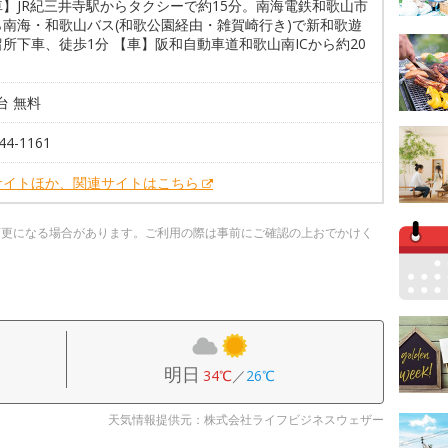
車】JR紀三井寺駅からタクシーで約15分。南海電鉄和歌山市
ら南海・和歌山バス(和歌公園経由・雑賀崎行き)で新和歌遊
所下車、徒歩1分 【車】阪和自動車道和歌山南ICから約20
0台 無料
44-1161
サイトほか、関連サイトはこちら
変更になる場合があります。ご利用の際は事前にご確認の上おでかけく
明日
34℃
／
26℃
天気情報提供元：株式会社ライフビジネスウェザー