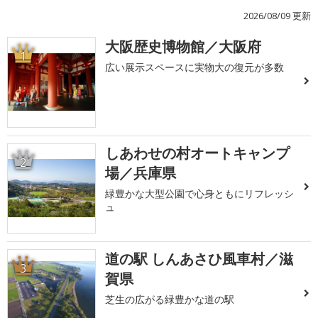
2026/08/09 更新
大阪歴史博物館／大阪府
1
広い展示スペースに実物大の復元が多数
しあわせの村オートキャンプ
2
場／兵庫県
緑豊かな大型公園で心身ともにリフレッシ
ュ
道の駅 しんあさひ風車村／滋
3
賀県
芝生の広がる緑豊かな道の駅