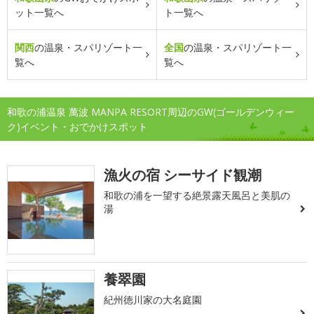
ット一覧へ
ト一覧へ
関西
の温泉・スパリゾート一
全国
の温泉・スパリゾート一
覧へ
覧へ
和歌の浦温泉 萬波 MANPA RESORT周辺のGW(ゴールデンウィー
ク)イベント・おでかけスポット
漁火の宿 シーサイド観潮
和歌の浦を一望する絶景露天風呂と美肌の
湯
養翠園
紀州徳川家の大名庭園