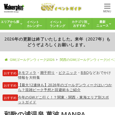
MENU
イベント
イベント
エリアから探
カテゴリ別
最新
カレンダー
ランキング
す
おすすめ
ニュース
2026年の更新は終了いたしました。来年（2027年）も
どうぞよろしくお願いします。
GW(ゴールデンウィーク)2026
関西のGW(ゴールデンウィーク)イ
ネモフィラ
・
潮干狩り
・
ピクニック
・
BBQ
などおでかけ
おすすめ
情報を大特集
【最大12連休も】2026年のゴールデンウィークはいつか
おすすめ
ら？混雑ピーク予想と回避術をご紹介
今年のGWどこ行く！？関東・関西・東海エリア別スポ
おすすめ
ットガイド
和歌の浦温泉 萬波 MANPA