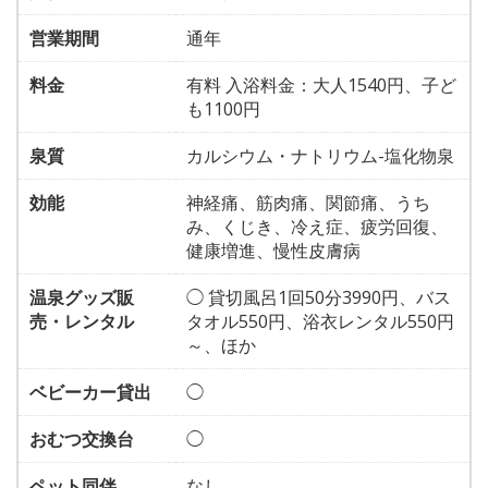
営業期間
通年
料金
有料 入浴料金：大人1540円、子ど
も1100円
泉質
カルシウム・ナトリウム-塩化物泉
効能
神経痛、筋肉痛、関節痛、うち
み、くじき、冷え症、疲労回復、
健康増進、慢性皮膚病
温泉グッズ販
◯ 貸切風呂1回50分3990円、バス
売・レンタル
タオル550円、浴衣レンタル550円
～、ほか
ベビーカー貸出
◯
おむつ交換台
◯
ペット同伴
なし。