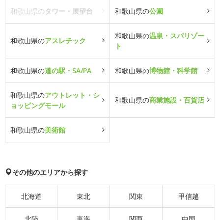
和歌山県の
タワー・展望台
和歌山県の
公園
和歌山県の
温泉・スパリゾー
和歌山県の
アスレチック
ト
和歌山県の
道の駅・SA/PA
和歌山県の
博物館・科学館
和歌山県の
アウトレット・シ
和歌山県の
商業施設・百貨店
ョッピングモール
和歌山県の
美術館
その他のエリアから探す
北海道
東北
関東
甲信越
北陸
東海
関西
中国