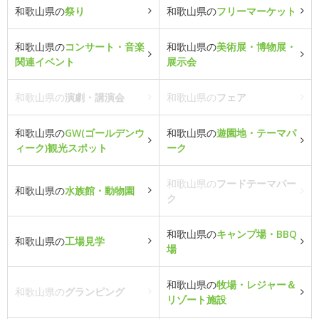
和歌山県の
祭り
和歌山県の
フリーマーケット
和歌山県の
コンサート・音楽
和歌山県の
美術展・博物展・
関連イベント
展示会
和歌山県の
演劇・講演会
和歌山県の
フェア
和歌山県の
GW(ゴールデンウ
和歌山県の
遊園地・テーマパ
ィーク)観光スポット
ーク
和歌山県の
フードテーマパー
和歌山県の
水族館・動物園
ク
和歌山県の
キャンプ場・BBQ
和歌山県の
工場見学
場
和歌山県の
牧場・レジャー＆
和歌山県の
グランピング
リゾート施設