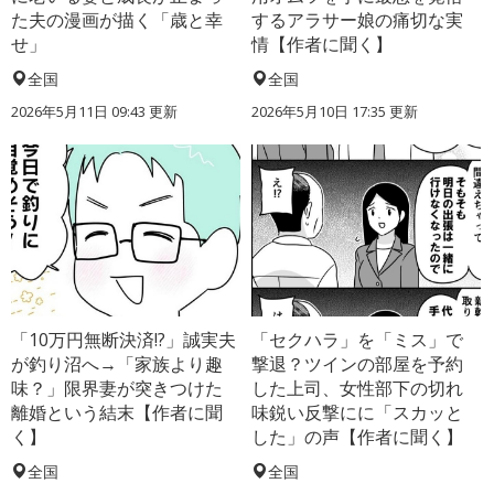
た夫の漫画が描く「歳と幸
するアラサー娘の痛切な実
せ」
情【作者に聞く】
全国
全国
2026年5月11日 09:43 更新
2026年5月10日 17:35 更新
「10万円無断決済!?」誠実夫
「セクハラ」を「ミス」で
が釣り沼へ→「家族より趣
撃退？ツインの部屋を予約
味？」限界妻が突きつけた
した上司、女性部下の切れ
離婚という結末【作者に聞
味鋭い反撃にに「スカッと
く】
した」の声【作者に聞く】
全国
全国