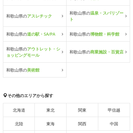
和歌山県の
温泉・スパリゾー
和歌山県の
アスレチック
ト
和歌山県の
道の駅・SA/PA
和歌山県の
博物館・科学館
和歌山県の
アウトレット・シ
和歌山県の
商業施設・百貨店
ョッピングモール
和歌山県の
美術館
その他のエリアから探す
北海道
東北
関東
甲信越
北陸
東海
関西
中国