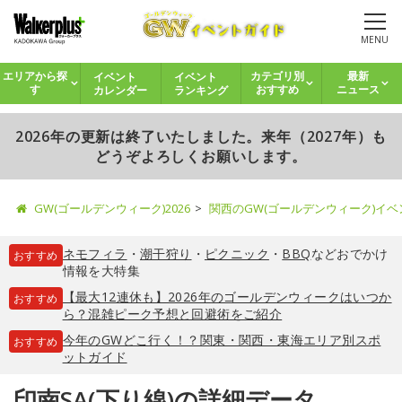
MENU
イベント
イベント
エリアから探
カテゴリ別
最新
カレンダー
ランキング
す
おすすめ
ニュース
2026年の更新は終了いたしました。来年（2027年）も
どうぞよろしくお願いします。
GW(ゴールデンウィーク)2026
関西のGW(ゴールデンウィーク)イ
ネモフィラ
・
潮干狩り
・
ピクニック
・
BBQ
などおでかけ
おすすめ
情報を大特集
【最大12連休も】2026年のゴールデンウィークはいつか
おすすめ
ら？混雑ピーク予想と回避術をご紹介
今年のGWどこ行く！？関東・関西・東海エリア別スポ
おすすめ
ットガイド
印南SA(下り線)の詳細データ