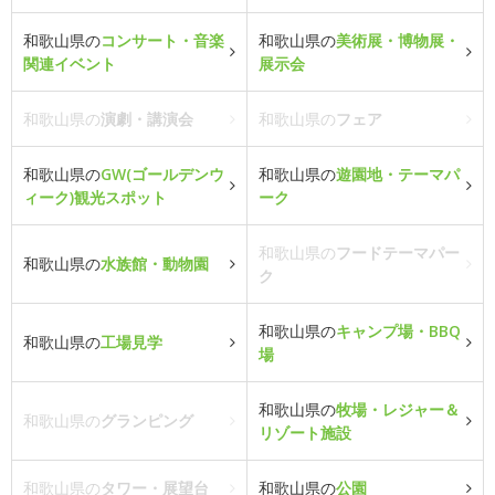
和歌山県の
コンサート・音楽
和歌山県の
美術展・博物展・
関連イベント
展示会
和歌山県の
演劇・講演会
和歌山県の
フェア
和歌山県の
GW(ゴールデンウ
和歌山県の
遊園地・テーマパ
ィーク)観光スポット
ーク
和歌山県の
フードテーマパー
和歌山県の
水族館・動物園
ク
和歌山県の
キャンプ場・BBQ
和歌山県の
工場見学
場
和歌山県の
牧場・レジャー＆
和歌山県の
グランピング
リゾート施設
和歌山県の
タワー・展望台
和歌山県の
公園