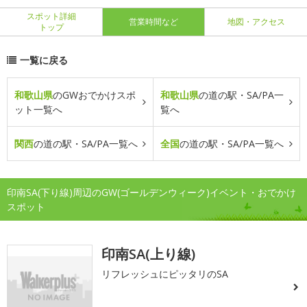
スポット詳細
営業時間など
地図・アクセス
トップ
一覧に戻る
和歌山県
のGWおでかけスポ
和歌山県
の道の駅・SA/PA一
ット一覧へ
覧へ
関西
の道の駅・SA/PA一覧へ
全国
の道の駅・SA/PA一覧へ
印南SA(下り線)周辺のGW(ゴールデンウィーク)イベント・おでかけ
スポット
印南SA(上り線)
リフレッシュにピッタリのSA