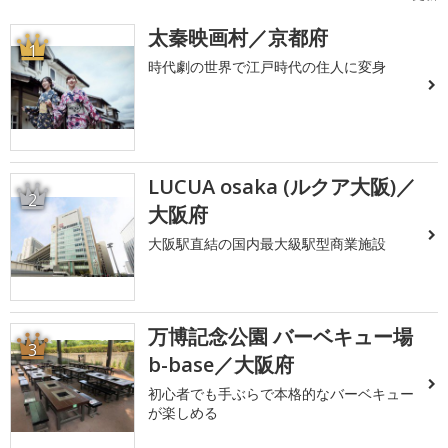
太秦映画村／京都府
1
時代劇の世界で江戸時代の住人に変身
LUCUA osaka (ルクア大阪)／
2
大阪府
大阪駅直結の国内最大級駅型商業施設
万博記念公園 バーベキュー場
3
b-base／大阪府
初心者でも手ぶらで本格的なバーベキュー
が楽しめる