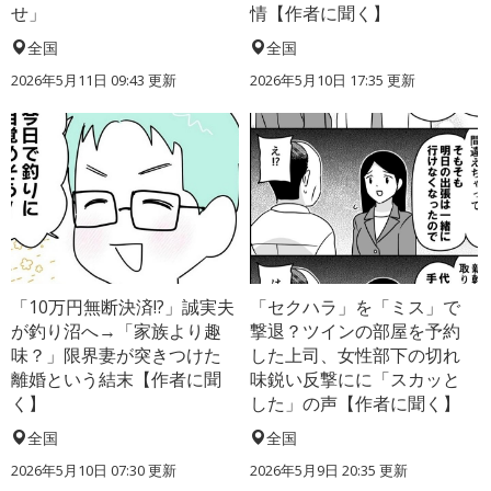
せ」
情【作者に聞く】
全国
全国
2026年5月11日 09:43 更新
2026年5月10日 17:35 更新
「10万円無断決済!?」誠実夫
「セクハラ」を「ミス」で
が釣り沼へ→「家族より趣
撃退？ツインの部屋を予約
味？」限界妻が突きつけた
した上司、女性部下の切れ
離婚という結末【作者に聞
味鋭い反撃にに「スカッと
く】
した」の声【作者に聞く】
全国
全国
2026年5月10日 07:30 更新
2026年5月9日 20:35 更新