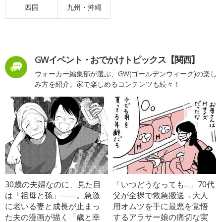
四国
九州・沖縄
GWイベント・おでかけトピックス【関西】
ウォーカー編集部が選ぶ、GW(ゴールデンウィーク)の楽し
み方を紹介。家で楽しめるコンテンツも続々！
30歳の夫婦なのに、見た目
「いつどうなっても…」70代
は「祖母と孫」――。急激
父が全裸で救急搬送→大人
に老いる妻と成長が止まっ
用オムツを手に最悪を覚悟
た夫の漫画が描く「歳と幸
するアラサー娘の痛切な実