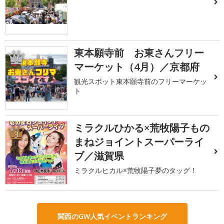
東本願寺前 お東さんフリー
2
マーケット（4月）／京都府
観光スポット東本願寺前のフリーマーケッ
ト
ミラクルひかる×荒牧陽子もの
3
まねジョイントスーパーライ
ブ／滋賀県
ミラクルヒカル×荒牧陽子夢のタッグ！
関西のGW人気イベントランキング