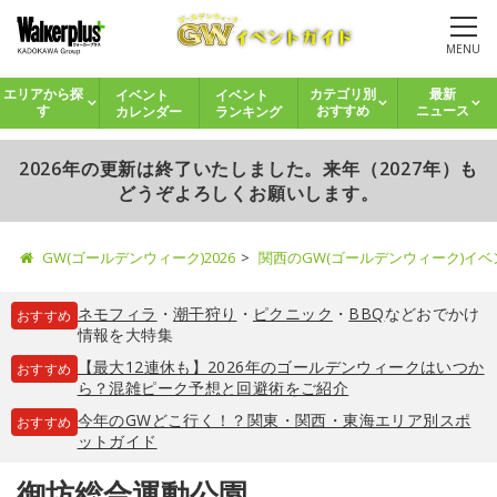
MENU
イベント
イベント
エリアから探
カテゴリ別
最新
カレンダー
ランキング
す
おすすめ
ニュース
2026年の更新は終了いたしました。来年（2027年）も
どうぞよろしくお願いします。
GW(ゴールデンウィーク)2026
関西のGW(ゴールデンウィーク)イ
ネモフィラ
・
潮干狩り
・
ピクニック
・
BBQ
などおでかけ
おすすめ
情報を大特集
【最大12連休も】2026年のゴールデンウィークはいつか
おすすめ
ら？混雑ピーク予想と回避術をご紹介
今年のGWどこ行く！？関東・関西・東海エリア別スポ
おすすめ
ットガイド
御坊総合運動公園