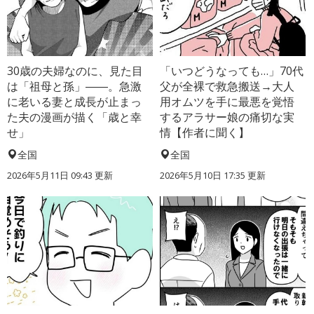
30歳の夫婦なのに、見た目
「いつどうなっても…」70代
は「祖母と孫」――。急激
父が全裸で救急搬送→大人
に老いる妻と成長が止まっ
用オムツを手に最悪を覚悟
た夫の漫画が描く「歳と幸
するアラサー娘の痛切な実
せ」
情【作者に聞く】
全国
全国
2026年5月11日 09:43 更新
2026年5月10日 17:35 更新