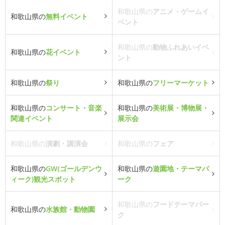
和歌山県の
アニメ・ゲームイ
和歌山県の
無料イベント
ベント
和歌山県の
動物ふれあいイベ
和歌山県の
花イベント
ント
和歌山県の
祭り
和歌山県の
フリーマーケット
和歌山県の
コンサート・音楽
和歌山県の
美術展・博物展・
関連イベント
展示会
和歌山県の
演劇・講演会
和歌山県の
フェア
和歌山県の
GW(ゴールデンウ
和歌山県の
遊園地・テーマパ
ィーク)観光スポット
ーク
和歌山県の
フードテーマパー
和歌山県の
水族館・動物園
ク