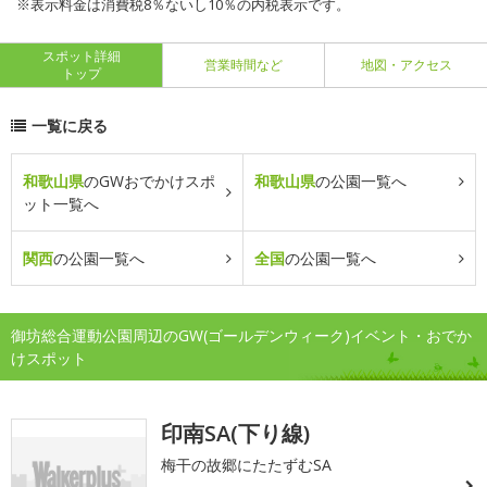
※表示料金は消費税8％ないし10％の内税表示です。
スポット詳細
営業時間など
地図・アクセス
トップ
一覧に戻る
和歌山県
のGWおでかけスポ
和歌山県
の公園一覧へ
ット一覧へ
関西
の公園一覧へ
全国
の公園一覧へ
御坊総合運動公園周辺のGW(ゴールデンウィーク)イベント・おでか
けスポット
印南SA(下り線)
梅干の故郷にたたずむSA