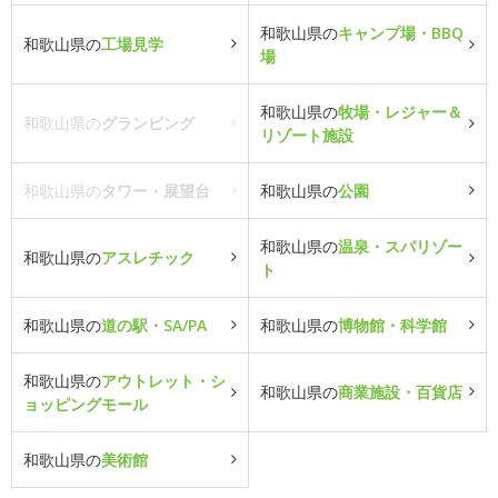
和歌山県の
キャンプ場・BBQ
和歌山県の
工場見学
場
和歌山県の
牧場・レジャー＆
和歌山県の
グランピング
リゾート施設
和歌山県の
タワー・展望台
和歌山県の
公園
和歌山県の
温泉・スパリゾー
和歌山県の
アスレチック
ト
和歌山県の
道の駅・SA/PA
和歌山県の
博物館・科学館
和歌山県の
アウトレット・シ
和歌山県の
商業施設・百貨店
ョッピングモール
和歌山県の
美術館