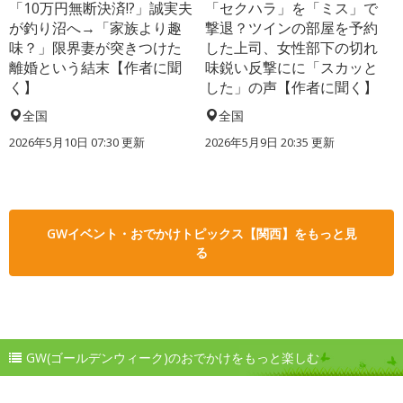
「10万円無断決済!?」誠実夫
「セクハラ」を「ミス」で
が釣り沼へ→「家族より趣
撃退？ツインの部屋を予約
味？」限界妻が突きつけた
した上司、女性部下の切れ
離婚という結末【作者に聞
味鋭い反撃にに「スカッと
く】
した」の声【作者に聞く】
全国
全国
2026年5月10日 07:30 更新
2026年5月9日 20:35 更新
GWイベント・おでかけトピックス【関西】をもっと見
る
GW(ゴールデンウィーク)のおでかけをもっと楽しむ