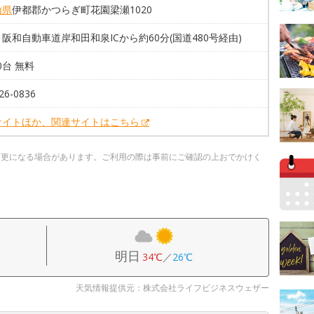
山県
伊都郡かつらぎ町花園梁瀬1020
阪和自動車道岸和田和泉ICから約60分(国道480号経由)
20台 無料
26-0836
サイトほか、関連サイトはこちら
変更になる場合があります。ご利用の際は事前にご確認の上おでかけく
明日
34℃
／
26℃
天気情報提供元：株式会社ライフビジネスウェザー