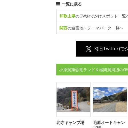
一覧に戻る
和歌山県
のGWおでかけスポット一覧
関西
の遊園地・テーマパーク一覧へ
X(旧Twitter)
小原洞窟恐竜ランド＆極楽洞周辺のG
北寺キャンプ場
毛原オートキャン
プ場