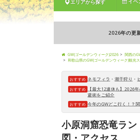
イベ
エリアから探す
2026年の
GW(ゴールデンウィーク)2026
関西のG
和歌山県のGW(ゴールデンウィーク)観光
ネモフィラ
・
潮干狩り
・
おすすめ
【最大12連休も】202
おすすめ
避術をご紹介
今年のGWどこ行く！？
おすすめ
小原洞窟恐竜ラン
図・アクセス