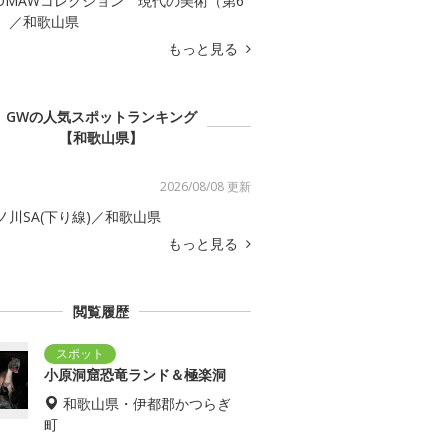
OMAWコレクション 現代の美術（第6
）／和歌山県
もっと見る
GWの人気スポットランキング
【和歌山県】
2026/08/08 更新
ノ川SA(下り線)／和歌山県
もっと見る
閲覧履歴
小原洞窟恐竜ランド＆極楽洞
和歌山県・伊都郡かつらぎ
町