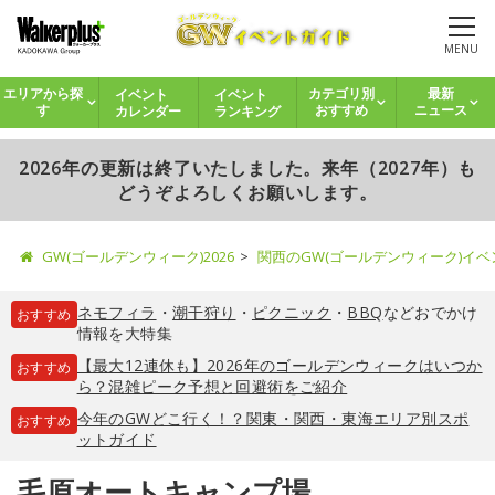
MENU
イベント
イベント
エリアから探
カテゴリ別
最新
カレンダー
ランキング
す
おすすめ
ニュース
2026年の更新は終了いたしました。来年（2027年）も
どうぞよろしくお願いします。
GW(ゴールデンウィーク)2026
関西のGW(ゴールデンウィーク)イ
ネモフィラ
・
潮干狩り
・
ピクニック
・
BBQ
などおでかけ
おすすめ
情報を大特集
【最大12連休も】2026年のゴールデンウィークはいつか
おすすめ
ら？混雑ピーク予想と回避術をご紹介
今年のGWどこ行く！？関東・関西・東海エリア別スポ
おすすめ
ットガイド
毛原オートキャンプ場