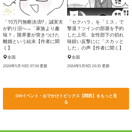
「10万円無断決済!?」誠実夫
「セクハラ」を「ミス」で
が釣り沼へ→「家族より趣
撃退？ツインの部屋を予約
味？」限界妻が突きつけた
した上司、女性部下の切れ
離婚という結末【作者に聞
味鋭い反撃にに「スカッと
く】
した」の声【作者に聞く】
全国
全国
2026年5月10日 07:30 更新
2026年5月9日 20:35 更新
GWイベント・おでかけトピックス【関西】をもっと見
る