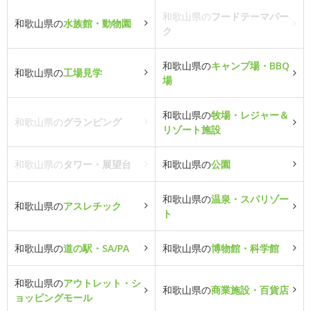
和歌山県の
フードテーマパー
和歌山県の
水族館・動物園
ク
和歌山県の
キャンプ場・BBQ
和歌山県の
工場見学
場
和歌山県の
牧場・レジャー＆
和歌山県の
グランピング
リゾート施設
和歌山県の
タワー・展望台
和歌山県の
公園
和歌山県の
温泉・スパリゾー
和歌山県の
アスレチック
ト
和歌山県の
道の駅・SA/PA
和歌山県の
博物館・科学館
和歌山県の
アウトレット・シ
和歌山県の
商業施設・百貨店
ョッピングモール