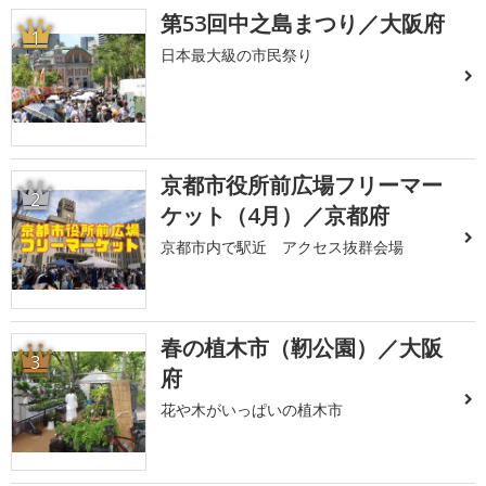
第53回中之島まつり／大阪府
1
日本最大級の市民祭り
京都市役所前広場フリーマー
2
ケット（4月）／京都府
京都市内で駅近 アクセス抜群会場
春の植木市（靭公園）／大阪
3
府
花や木がいっぱいの植木市