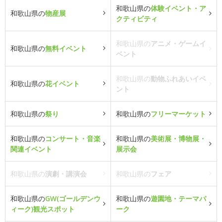
和歌山県の
体験イベント・ア
和歌山県の
物産展
クティビティ
和歌山県の
アニメ・ゲームイ
和歌山県の
無料イベント
ベント
和歌山県の
動物ふれあいイベ
和歌山県の
花イベント
ント
和歌山県の
祭り
和歌山県の
フリーマーケット
和歌山県の
コンサート・音楽
和歌山県の
美術展・博物展・
関連イベント
展示会
和歌山県の
演劇・講演会
和歌山県の
フェア
和歌山県の
GW(ゴールデンウ
和歌山県の
遊園地・テーマパ
ィーク)観光スポット
ーク