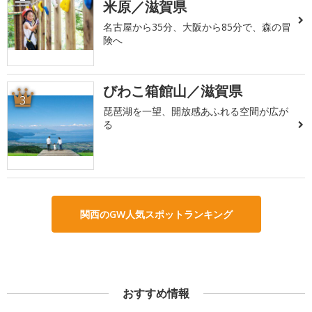
米原／滋賀県
名古屋から35分、大阪から85分で、森の冒
険へ
びわこ箱館山／滋賀県
3
琵琶湖を一望、開放感あふれる空間が広が
る
関西のGW人気スポットランキング
おすすめ情報