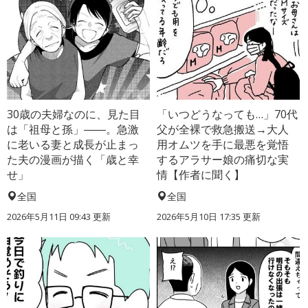
30歳の夫婦なのに、見た目
「いつどうなっても…」70代
は「祖母と孫」――。急激
父が全裸で救急搬送→大人
に老いる妻と成長が止まっ
用オムツを手に最悪を覚悟
た夫の漫画が描く「歳と幸
するアラサー娘の痛切な実
せ」
情【作者に聞く】
全国
全国
2026年5月11日 09:43 更新
2026年5月10日 17:35 更新