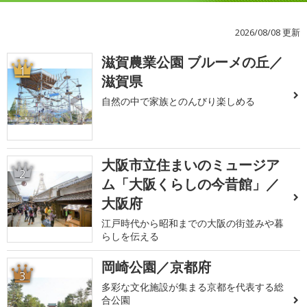
2026/08/08 更新
滋賀農業公園 ブルーメの丘／
1
滋賀県
自然の中で家族とのんびり楽しめる
大阪市立住まいのミュージア
2
ム「大阪くらしの今昔館」／
大阪府
江戸時代から昭和までの大阪の街並みや暮
らしを伝える
岡崎公園／京都府
3
多彩な文化施設が集まる京都を代表する総
合公園