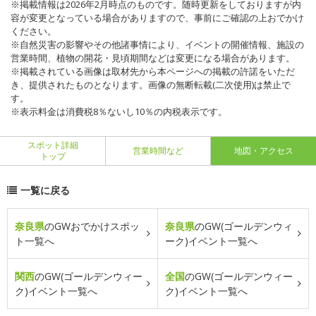
※掲載情報は2026年2月時点のものです。随時更新をしておりますが内
容が変更となっている場合がありますので、事前にご確認の上おでかけ
ください。
※自然災害の影響やその他諸事情により、イベントの開催情報、施設の
営業時間、植物の開花・見頃期間などは変更になる場合があります。
※掲載されている画像は取材先から本ページへの掲載の許諾をいただ
き、提供されたものとなります。画像の無断転載(二次使用)は禁止で
す。
※表示料金は消費税8％ないし10％の内税表示です。
スポット詳細
営業時間など
地図・アクセス
トップ
一覧に戻る
奈良県
のGWおでかけスポッ
奈良県
のGW(ゴールデンウィ
ト一覧へ
ーク)イベント一覧へ
関西
のGW(ゴールデンウィー
全国
のGW(ゴールデンウィー
ク)イベント一覧へ
ク)イベント一覧へ