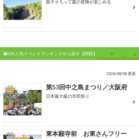
親子そろって森の冒険が楽しめる
GW人気イベントランキングから探す【関西】
2026/08/08 更新
第53回中之島まつり／大阪府
1
日本最大級の市民祭り
東本願寺前 お東さんフリー
2