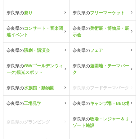
奈良県の
祭り
奈良県の
フリーマーケット
奈良県の
コンサート・音楽関
奈良県の
美術展・博物展・展
連イベント
示会
奈良県の
演劇・講演会
奈良県の
フェア
奈良県の
GW(ゴールデンウィ
奈良県の
遊園地・テーマパー
ーク)観光スポット
ク
奈良県の
水族館・動物園
奈良県の
フードテーマパーク
奈良県の
工場見学
奈良県の
キャンプ場・BBQ場
奈良県の
牧場・レジャー＆リ
奈良県の
グランピング
ゾート施設