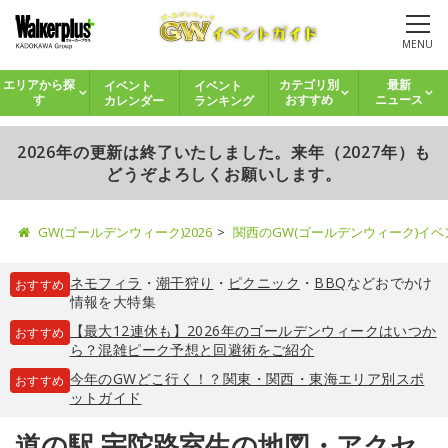
MENU
イベント
イベント
エリアから探
カテゴリ別
最新
カレンダー
ランキング
す
おすすめ
ニュース
2026年の更新は終了いたしました。来年（2027年）も
どうぞよろしくお願いします。
GW(ゴールデンウィーク)2026
関西のGW(ゴールデンウィーク)イ
ネモフィラ
・
潮干狩り
・
ピクニック
・
BBQ
などおでかけ
おすすめ
情報を大特集
【最大12連休も】2026年のゴールデンウィークはいつか
おすすめ
ら？混雑ピーク予想と回避術をご紹介
今年のGWどこ行く！？関東・関西・東海エリア別スポ
おすすめ
ットガイド
道の駅 宇陀路室生の地図・アクセ