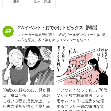
四国
九州・沖縄
GWイベント・おでかけトピックス【関西】
ウォーカー編集部が選ぶ、GW(ゴールデンウィーク)の楽し
み方を紹介。家で楽しめるコンテンツも続々！
30歳の夫婦なのに、見た目
「いつどうなっても…」70代
は「祖母と孫」――。急激
父が全裸で救急搬送→大人
に老いる妻と成長が止まっ
用オムツを手に最悪を覚悟
た夫の漫画が描く「歳と幸
するアラサー娘の痛切な実