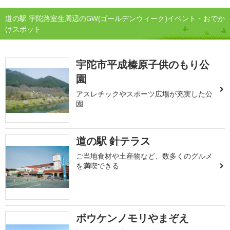
道の駅 宇陀路室生周辺のGW(ゴールデンウィーク)イベント・おでか
けスポット
宇陀市平成榛原子供のもり公
園
アスレチックやスポーツ広場が充実した公
園
道の駅 針テラス
ご当地食材や土産物など、数多くのグルメ
を満喫できる
ボウケンノモリやまぞえ