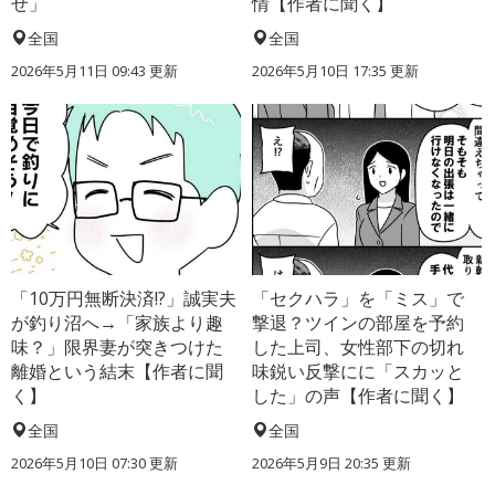
せ」
情【作者に聞く】
全国
全国
2026年5月11日 09:43 更新
2026年5月10日 17:35 更新
「10万円無断決済!?」誠実夫
「セクハラ」を「ミス」で
が釣り沼へ→「家族より趣
撃退？ツインの部屋を予約
味？」限界妻が突きつけた
した上司、女性部下の切れ
離婚という結末【作者に聞
味鋭い反撃にに「スカッと
く】
した」の声【作者に聞く】
全国
全国
2026年5月10日 07:30 更新
2026年5月9日 20:35 更新