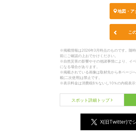
地図・ア
こ
※掲載情報は2026年3月時点のものです。
前にご確認の上おでかけください。
※自然災害の影響やその他諸事情により、イ
になる場合があります。
※掲載されている画像は取材先から本ページ
載(二次使用)は禁止です。
※表示料金は消費税8％ないし10％の内税表示
スポット詳細
トップ
X(旧Twitter)