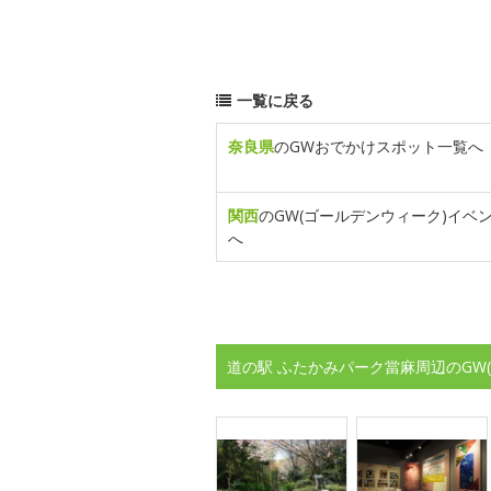
一覧に戻る
奈良県
のGWおでかけスポット一覧へ
関西
のGW(ゴールデンウィーク)イベ
へ
道の駅 ふたかみパーク當麻周辺のGW