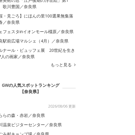
座美術の窓「江戸後期の浮世絵」第1
 歌川豊国／奈良県
桜・見ごろ】にほんの里100選果無集落
春／奈良県
ェフェスタinイオンモール橿原／奈良県
良駅前広場マルシェ（4月）／奈良県
ルナール・ビュッフェ展 20世紀を生き
7人の画家／奈良県
もっと見る
GWの人気スポットランキング
【奈良県】
2026/08/06 更新
ららの森・赤岩／奈良県
川温泉ビジターセンター／奈良県
ごみ村キャンプ場／奈良県