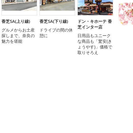
香芝SA(上り線)
香芝SA(下り線)
ドン・キホーテ 香
芝インター店
グルメからお土産
ドライブの間の休
探しまで、奈良の
憩に
日用品もユニーク
魅力を堪能
な商品も「驚安(き
ょうやす)」価格で
取りそろえ