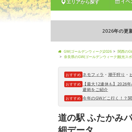
イベ
エリアから探す
2026年の
GW(ゴールデンウィーク)2026
関西のG
奈良県のGW(ゴールデンウィーク)観光ス
ネモフィラ
・
潮干狩り
・
おすすめ
【最大12連休も】202
おすすめ
避術をご紹介
今年のGWどこ行く！？
おすすめ
道の駅 ふたかみ
細データ