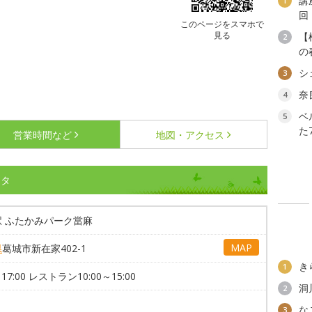
講
1
回
このページをスマホで
見る
【
2
の
シ
3
奈
4
ベ
5
た
営業時間など
地図・アクセス
ータ
駅 ふたかみパーク當麻
MAP
県
葛城市新在家402-1
き
1
～17:00 レストラン10:00～15:00
洞
2
な
3