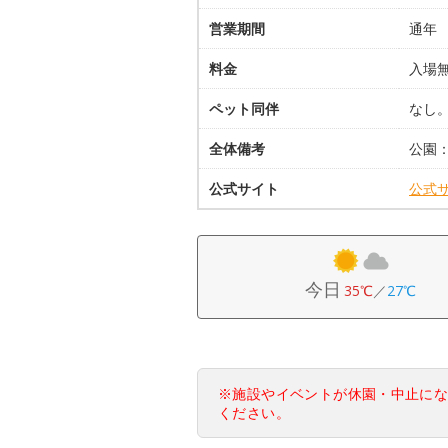
営業期間
通年
料金
入場無
ペット同伴
なし
全体備考
公園
公式サイト
公式
今日
35℃
／
27℃
※施設やイベントが休園・中止に
ください。