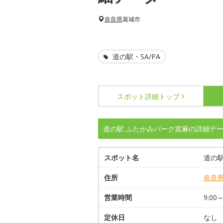
奈良県
葛城市
道の駅・SA/PA
スポット詳細
トップ
道の駅 ふたかみパーク當麻の詳細デ
スポット名
道の
住所
奈良
営業時間
9:00
定休日
なし