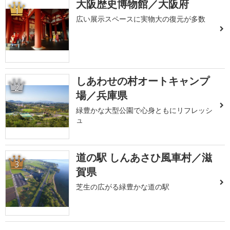
大阪歴史博物館／大阪府
1
広い展示スペースに実物大の復元が多数
しあわせの村オートキャンプ
2
場／兵庫県
緑豊かな大型公園で心身ともにリフレッシ
ュ
道の駅 しんあさひ風車村／滋
3
賀県
芝生の広がる緑豊かな道の駅