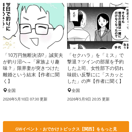
「10万円無断決済!?」誠実夫
「セクハラ」を「ミス」で
が釣り沼へ→「家族より趣
撃退？ツインの部屋を予約
味？」限界妻が突きつけた
した上司、女性部下の切れ
離婚という結末【作者に聞
味鋭い反撃にに「スカッと
く】
した」の声【作者に聞く】
全国
全国
2026年5月10日 07:30 更新
2026年5月9日 20:35 更新
GWイベント・おでかけトピックス【関西】をもっと見