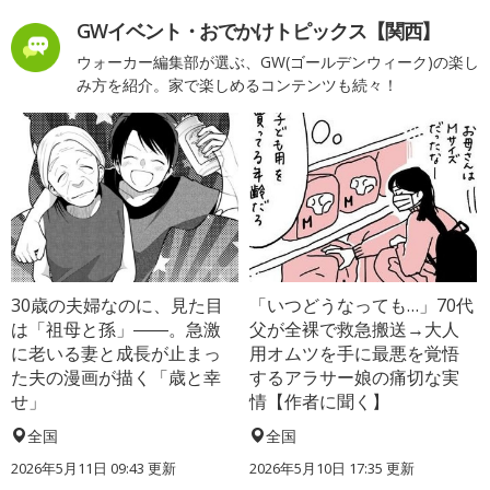
GWイベント・おでかけトピックス【関西】
ウォーカー編集部が選ぶ、GW(ゴールデンウィーク)の楽し
み方を紹介。家で楽しめるコンテンツも続々！
30歳の夫婦なのに、見た目
「いつどうなっても…」70代
は「祖母と孫」――。急激
父が全裸で救急搬送→大人
に老いる妻と成長が止まっ
用オムツを手に最悪を覚悟
た夫の漫画が描く「歳と幸
するアラサー娘の痛切な実
せ」
情【作者に聞く】
全国
全国
2026年5月11日 09:43 更新
2026年5月10日 17:35 更新