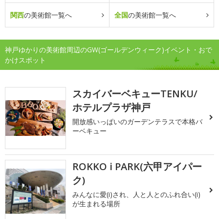
関西
の美術館一覧へ
全国
の美術館一覧へ
神戸ゆかりの美術館周辺のGW(ゴールデンウィーク)イベント・おで
かけスポット
スカイバーベキューTENKU/
ホテルプラザ神戸
開放感いっぱいのガーデンテラスで本格バ
ーベキュー
ROKKO i PARK(六甲アイパー
ク)
みんなに愛(i)され、人と人とのふれ合い(i)
が生まれる場所