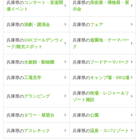
兵庫県の
コンサート・音楽関
兵庫県の
美術展・博物展・展
連イベント
示会
兵庫県の
演劇・講演会
兵庫県の
フェア
兵庫県の
GW(ゴールデンウィ
兵庫県の
遊園地・テーマパー
ーク)観光スポット
ク
兵庫県の
水族館・動物園
兵庫県の
フードテーマパーク
兵庫県の
工場見学
兵庫県の
キャンプ場・BBQ場
兵庫県の
牧場・レジャー＆リ
兵庫県の
グランピング
ゾート施設
兵庫県の
タワー・展望台
兵庫県の
公園
兵庫県の
アスレチック
兵庫県の
温泉・スパリゾート