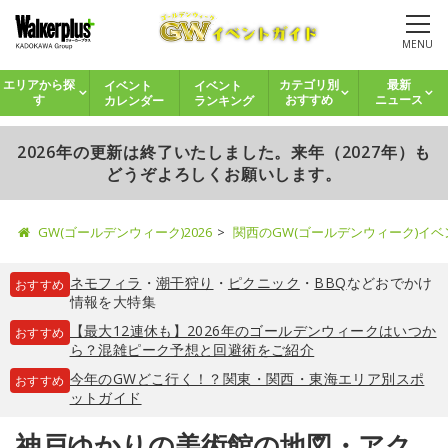
MENU
イベント
イベント
エリアから探
カテゴリ別
最新
カレンダー
ランキング
す
おすすめ
ニュース
2026年の更新は終了いたしました。来年（2027年）も
どうぞよろしくお願いします。
GW(ゴールデンウィーク)2026
関西のGW(ゴールデンウィーク)イ
ネモフィラ
・
潮干狩り
・
ピクニック
・
BBQ
などおでかけ
おすすめ
情報を大特集
【最大12連休も】2026年のゴールデンウィークはいつか
おすすめ
ら？混雑ピーク予想と回避術をご紹介
今年のGWどこ行く！？関東・関西・東海エリア別スポ
おすすめ
ットガイド
神戸ゆかりの美術館の地図・アク