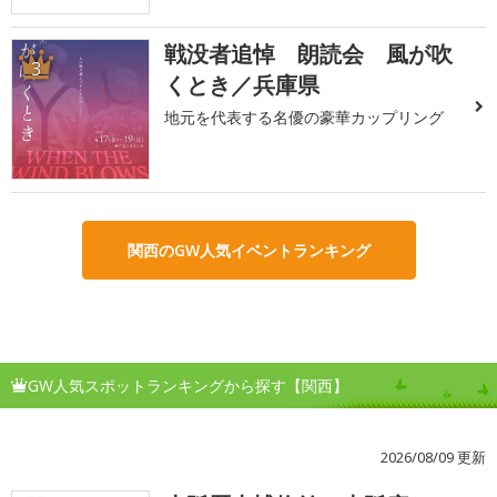
戦没者追悼 朗読会 風が吹
3
くとき／兵庫県
地元を代表する名優の豪華カップリング
関西のGW人気イベントランキング
GW人気スポットランキングから探す【関西】
2026/08/09 更新