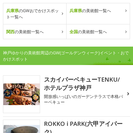
兵庫県
のGWおでかけスポッ
兵庫県
の美術館一覧へ
ト一覧へ
関西
の美術館一覧へ
全国
の美術館一覧へ
神戸ゆかりの美術館周辺のGW(ゴールデンウィーク)イベント・おで
かけスポット
スカイバーベキューTENKU/
ホテルプラザ神戸
開放感いっぱいのガーデンテラスで本格バ
ーベキュー
ROKKO i PARK(六甲アイパー
ク)