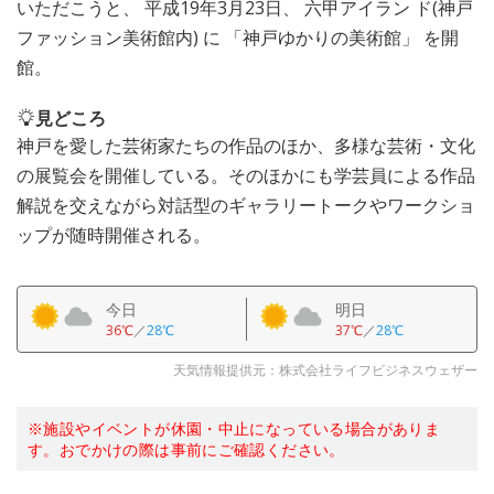
いただこうと、 平成19年3月23日、 六甲アイラン ド(神戸
ファッション美術館内) に 「神戸ゆかりの美術館」 を開
館。
見どころ
神戸を愛した芸術家たちの作品のほか、多様な芸術・文化
の展覧会を開催している。そのほかにも学芸員による作品
解説を交えながら対話型のギャラリートークやワークショ
ップが随時開催される。
今日
明日
36℃
／
28℃
37℃
／
28℃
天気情報提供元：株式会社ライフビジネスウェザー
※施設やイベントが休園・中止になっている場合がありま
す。おでかけの際は事前にご確認ください。