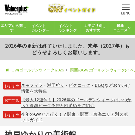
MENU
イベント
イベント
エリアから探
カテゴリ別
最新
カレンダー
ランキング
す
おすすめ
ニュース
2026年の更新は終了いたしました。来年（2027年）も
どうぞよろしくお願いします。
GW(ゴールデンウィーク)2026
関西のGW(ゴールデンウィーク)イ
ネモフィラ
・
潮干狩り
・
ピクニック
・
BBQ
などおでかけ
おすすめ
情報を大特集
【最大12連休も】2026年のゴールデンウィークはいつか
おすすめ
ら？混雑ピーク予想と回避術をご紹介
今年のGWどこ行く！？関東・関西・東海エリア別スポ
おすすめ
ットガイド
神戸ゆかりの美術館