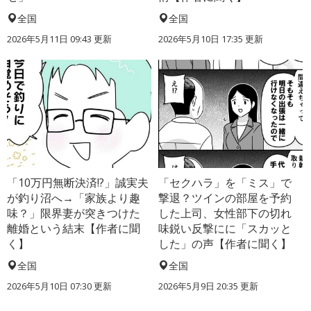
全国
全国
2026年5月11日 09:43 更新
2026年5月10日 17:35 更新
「10万円無断決済!?」誠実夫
「セクハラ」を「ミス」で
が釣り沼へ→「家族より趣
撃退？ツインの部屋を予約
味？」限界妻が突きつけた
した上司、女性部下の切れ
離婚という結末【作者に聞
味鋭い反撃にに「スカッと
く】
した」の声【作者に聞く】
全国
全国
2026年5月10日 07:30 更新
2026年5月9日 20:35 更新