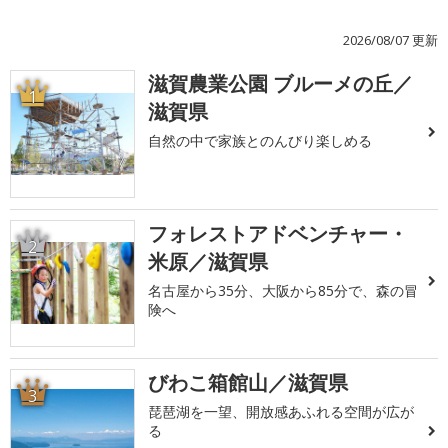
2026/08/07 更新
滋賀農業公園 ブルーメの丘／
1
滋賀県
自然の中で家族とのんびり楽しめる
フォレストアドベンチャー・
2
米原／滋賀県
名古屋から35分、大阪から85分で、森の冒
険へ
びわこ箱館山／滋賀県
3
琵琶湖を一望、開放感あふれる空間が広が
る