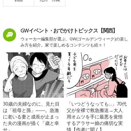
GWイベント・おでかけトピックス【関西】
ウォーカー編集部が選ぶ、GW(ゴールデンウィーク)の楽し
み方を紹介。家で楽しめるコンテンツも続々！
30歳の夫婦なのに、見た目
「いつどうなっても…」70代
は「祖母と孫」――。急激
父が全裸で救急搬送→大人
に老いる妻と成長が止まっ
用オムツを手に最悪を覚悟
た夫の漫画が描く「歳と幸
するアラサー娘の痛切な実
せ」
情【作者に聞く】