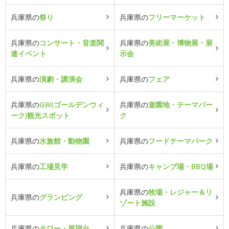
兵庫県の
祭り
兵庫県の
フリーマーケット
兵庫県の
コンサート・音楽関
兵庫県の
美術展・博物展・展
連イベント
示会
兵庫県の
演劇・講演会
兵庫県の
フェア
兵庫県の
GW(ゴールデンウィ
兵庫県の
遊園地・テーマパー
ーク)観光スポット
ク
兵庫県の
水族館・動物園
兵庫県の
フードテーマパーク
兵庫県の
工場見学
兵庫県の
キャンプ場・BBQ場
兵庫県の
牧場・レジャー＆リ
兵庫県の
グランピング
ゾート施設
兵庫県の
タワー・展望台
兵庫県の
公園