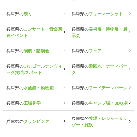
兵庫県の
祭り
兵庫県の
フリーマーケット
兵庫県の
コンサート・音楽関
兵庫県の
美術展・博物展・展
連イベント
示会
兵庫県の
演劇・講演会
兵庫県の
フェア
兵庫県の
GW(ゴールデンウィ
兵庫県の
遊園地・テーマパー
ーク)観光スポット
ク
兵庫県の
水族館・動物園
兵庫県の
フードテーマパーク
兵庫県の
工場見学
兵庫県の
キャンプ場・BBQ場
兵庫県の
牧場・レジャー＆リ
兵庫県の
グランピング
ゾート施設