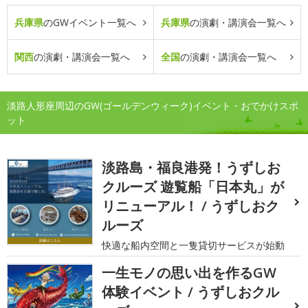
兵庫県
のGWイベント一覧へ
兵庫県
の演劇・講演会一覧へ
関西
の演劇・講演会一覧へ
全国
の演劇・講演会一覧へ
淡路人形座周辺のGW(ゴールデンウィーク)イベント・おでかけスポ
ット
淡路島・福良港発！うずしお
クルーズ 遊覧船「日本丸」が
リニューアル！ / うずしおク
ルーズ
快適な船内空間と一隻貸切サービスが始動
一生モノの思い出を作るGW
体験イベント / うずしおクル