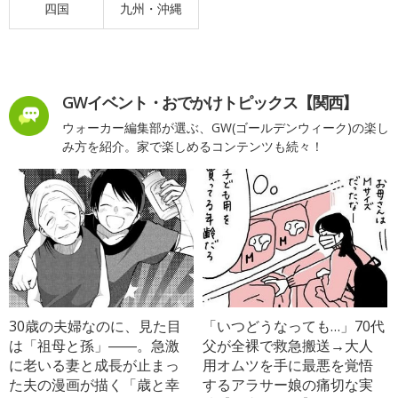
四国
九州・沖縄
GWイベント・おでかけトピックス【関西】
ウォーカー編集部が選ぶ、GW(ゴールデンウィーク)の楽し
み方を紹介。家で楽しめるコンテンツも続々！
30歳の夫婦なのに、見た目
「いつどうなっても…」70代
は「祖母と孫」――。急激
父が全裸で救急搬送→大人
に老いる妻と成長が止まっ
用オムツを手に最悪を覚悟
た夫の漫画が描く「歳と幸
するアラサー娘の痛切な実