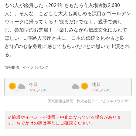
もの人が鑑賞した（2024年ももたろう入場者数2,680
人）。そんな、こどもも大人も楽しめる演目がゴールデン
ウィークに帰ってくる！ 観るだけでなく、親子で楽し
む、参加型のお芝居！ 「楽しみながら伝統文化にふれて
ほしい」…淡路人形座と共に、日本の伝統文化や古き良
き“わ”の心を身近に感じてもらいたいとの思いで上演され
る。
情報提供：イベントバンク
今日
明日
36℃
／
29℃
36℃
／
29℃
天気情報提供元：株式会社ライフビジネスウェザー
※施設やイベントが休園・中止になっている場合がありま
す。おでかけの際は事前にご確認ください。