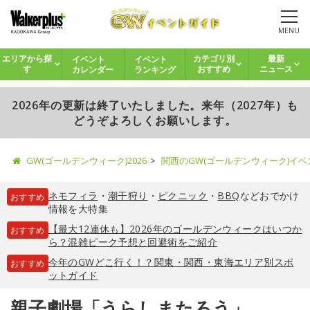
MENU
イベント
イベント
エリアから探
カテゴリ別
最新
カレンダー
ランキング
す
おすすめ
ニュース
2026年の更新は終了いたしました。来年（2027年）も
どうぞよろしくお願いします。
GW(ゴールデンウィーク)2026
関西のGW(ゴールデンウィーク)イ
ネモフィラ
・
潮干狩り
・
ピクニック
・
BBQ
などおでかけ
おすすめ
情報を大特集
【最大12連休も】2026年のゴールデンウィークはいつか
おすすめ
ら？混雑ピーク予想と回避術をご紹介
今年のGWどこ行く！？関東・関西・東海エリア別スポ
おすすめ
ットガイド
親子劇場「うらしまたろう」