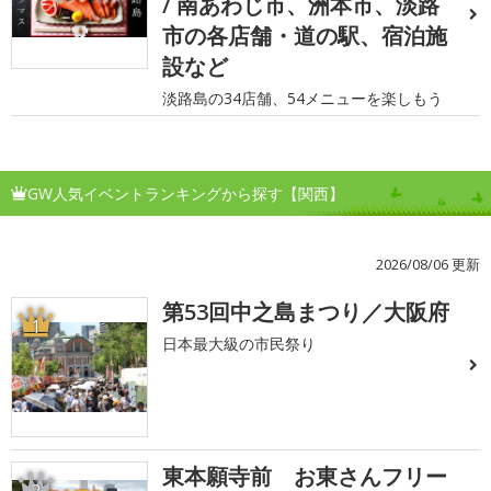
/ 南あわじ市、洲本市、淡路
市の各店舗・道の駅、宿泊施
設など
淡路島の34店舗、54メニューを楽しもう
GW人気イベントランキングから探す【関西】
2026/08/06 更新
第53回中之島まつり／大阪府
1
日本最大級の市民祭り
東本願寺前 お東さんフリー
2