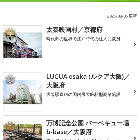
2026/08/06 更新
太秦映画村／京都府
1
時代劇の世界で江戸時代の住人に変身
LUCUA osaka (ルクア大阪)／
2
大阪府
大阪駅直結の国内最大級駅型商業施設
万博記念公園 バーベキュー場
3
b-base／大阪府