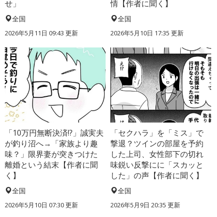
せ」
情【作者に聞く】
全国
全国
2026年5月11日 09:43 更新
2026年5月10日 17:35 更新
「10万円無断決済!?」誠実夫
「セクハラ」を「ミス」で
が釣り沼へ→「家族より趣
撃退？ツインの部屋を予約
味？」限界妻が突きつけた
した上司、女性部下の切れ
離婚という結末【作者に聞
味鋭い反撃にに「スカッと
く】
した」の声【作者に聞く】
全国
全国
2026年5月10日 07:30 更新
2026年5月9日 20:35 更新