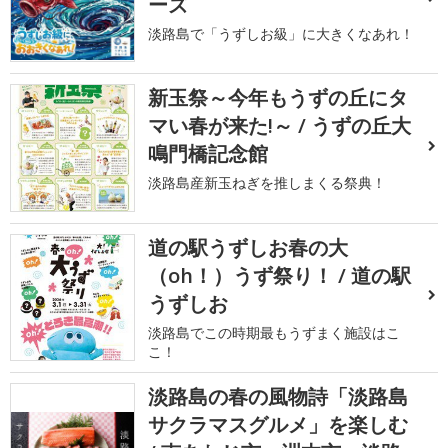
ーズ
淡路島で「うずしお級」に大きくなあれ！
新玉祭～今年もうずの丘にタ
マい春が来た!～ / うずの丘大
鳴門橋記念館
淡路島産新玉ねぎを推しまくる祭典！
道の駅うずしお春の大
（oh！）うず祭り！ / 道の駅
うずしお
淡路島でこの時期最もうずまく施設はこ
こ！
淡路島の春の風物詩「淡路島
サクラマスグルメ」を楽しむ