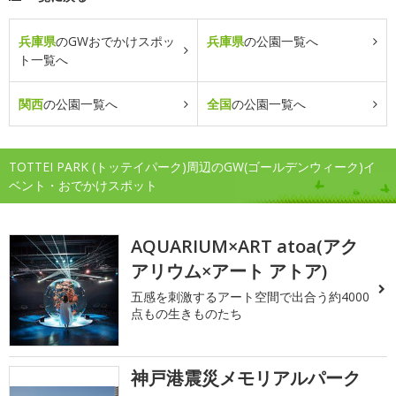
兵庫県
のGWおでかけスポッ
兵庫県
の公園一覧へ
ト一覧へ
関西
の公園一覧へ
全国
の公園一覧へ
TOTTEI PARK (トッテイパーク)周辺のGW(ゴールデンウィーク)イ
ベント・おでかけスポット
AQUARIUM×ART atoa(アク
アリウム×アート アトア)
五感を刺激するアート空間で出合う約4000
点もの生きものたち
神戸港震災メモリアルパーク