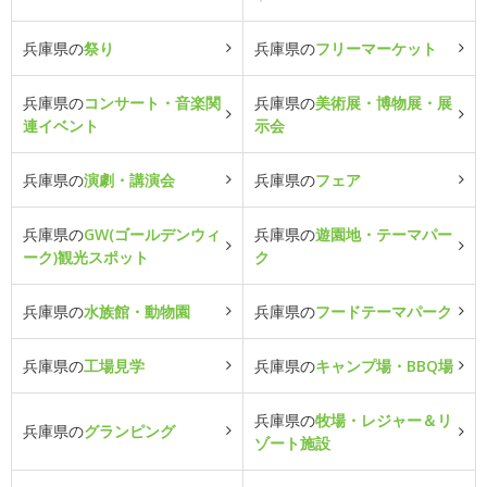
兵庫県の
祭り
兵庫県の
フリーマーケット
兵庫県の
コンサート・音楽関
兵庫県の
美術展・博物展・展
連イベント
示会
兵庫県の
演劇・講演会
兵庫県の
フェア
兵庫県の
GW(ゴールデンウィ
兵庫県の
遊園地・テーマパー
ーク)観光スポット
ク
兵庫県の
水族館・動物園
兵庫県の
フードテーマパーク
兵庫県の
工場見学
兵庫県の
キャンプ場・BBQ場
兵庫県の
牧場・レジャー＆リ
兵庫県の
グランピング
ゾート施設