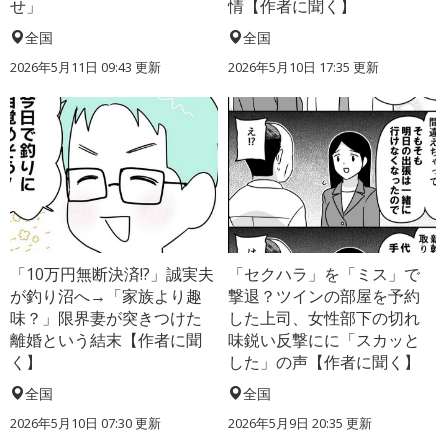
せ」
情【作者に聞く】
全国
全国
2026年5月11日 09:43 更新
2026年5月10日 17:35 更新
「10万円無断決済!?」誠実夫
「セクハラ」を「ミス」で
が釣り沼へ→「家族より趣
撃退？ツインの部屋を予約
味？」限界妻が突きつけた
した上司、女性部下の切れ
離婚という結末【作者に聞
味鋭い反撃にに「スカッと
く】
した」の声【作者に聞く】
全国
全国
2026年5月10日 07:30 更新
2026年5月9日 20:35 更新