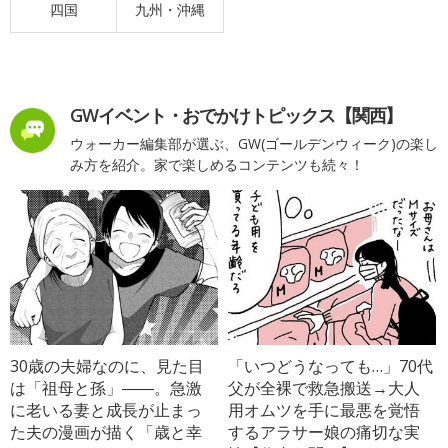
四国
九州・沖縄
GWイベント・おでかけトピックス【関西】
ウォーカー編集部が選ぶ、GW(ゴールデンウィーク)の楽し
み方を紹介。家で楽しめるコンテンツも続々！
30歳の夫婦なのに、見た目
「いつどうなっても…」70代
は「祖母と孫」――。急激
父が全裸で救急搬送→大人
に老いる妻と成長が止まっ
用オムツを手に最悪を覚悟
た夫の漫画が描く「歳と幸
するアラサー娘の痛切な実