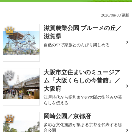
2026/08/08 更新
滋賀農業公園 ブルーメの丘／
1
滋賀県
自然の中で家族とのんびり楽しめる
大阪市立住まいのミュージア
2
ム「大阪くらしの今昔館」／
大阪府
江戸時代から昭和までの大阪の街並みや暮
らしを伝える
岡崎公園／京都府
3
多彩な文化施設が集まる京都を代表する総
合公園