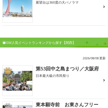
展望台は360度の大パノラマ
GW人気イベントランキングから探す【関西】
2026/08/08 更新
第53回中之島まつり／大阪府
1
日本最大級の市民祭り
東本願寺前 お東さんフリー
2