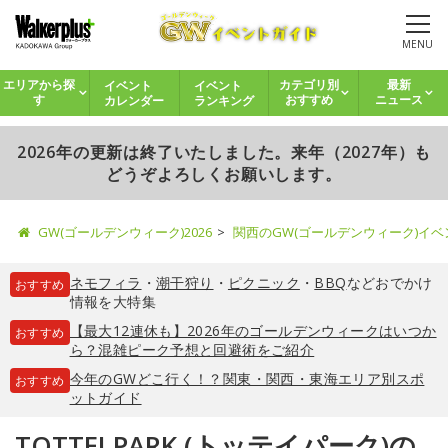
MENU
イベント
イベント
エリアから探
カテゴリ別
最新
カレンダー
ランキング
す
おすすめ
ニュース
2026年の更新は終了いたしました。来年（2027年）も
どうぞよろしくお願いします。
GW(ゴールデンウィーク)2026
関西のGW(ゴールデンウィーク)イ
ネモフィラ
・
潮干狩り
・
ピクニック
・
BBQ
などおでかけ
おすすめ
情報を大特集
【最大12連休も】2026年のゴールデンウィークはいつか
おすすめ
ら？混雑ピーク予想と回避術をご紹介
今年のGWどこ行く！？関東・関西・東海エリア別スポ
おすすめ
ットガイド
TOTTEI PARK (トッテイパーク)の