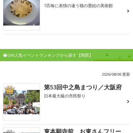
1匹毎に表情の違う猫の墨絵の美術館
GW人気イベントランキングから探す【関西】
2026/08/06 更新
第53回中之島まつり／大阪府
1
日本最大級の市民祭り
東本願寺前 お東さんフリー