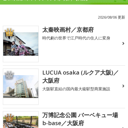
2026/08/06 更新
太秦映画村／京都府
1
時代劇の世界で江戸時代の住人に変身
LUCUA osaka (ルクア大阪)／
2
大阪府
大阪駅直結の国内最大級駅型商業施設
万博記念公園 バーベキュー場
3
b-base／大阪府