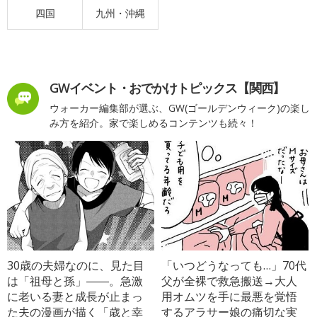
四国
九州・沖縄
GWイベント・おでかけトピックス【関西】
ウォーカー編集部が選ぶ、GW(ゴールデンウィーク)の楽し
み方を紹介。家で楽しめるコンテンツも続々！
30歳の夫婦なのに、見た目
「いつどうなっても…」70代
は「祖母と孫」――。急激
父が全裸で救急搬送→大人
に老いる妻と成長が止まっ
用オムツを手に最悪を覚悟
た夫の漫画が描く「歳と幸
するアラサー娘の痛切な実