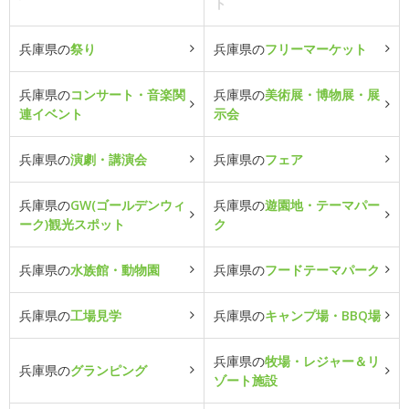
ト
兵庫県の
祭り
兵庫県の
フリーマーケット
兵庫県の
コンサート・音楽関
兵庫県の
美術展・博物展・展
連イベント
示会
兵庫県の
演劇・講演会
兵庫県の
フェア
兵庫県の
GW(ゴールデンウィ
兵庫県の
遊園地・テーマパー
ーク)観光スポット
ク
兵庫県の
水族館・動物園
兵庫県の
フードテーマパーク
兵庫県の
工場見学
兵庫県の
キャンプ場・BBQ場
兵庫県の
牧場・レジャー＆リ
兵庫県の
グランピング
ゾート施設