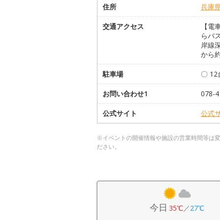
住所
兵庫
交通アクセス
【電
らバ
岸線
から約
駐車場
〇 1
お問い合わせ1
078-
公式サイト
公式
※イベントの開催情報や施設の営業時間等は
ださい。
今日
35℃
／
27℃