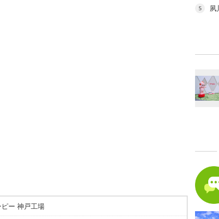
夙
5
ピー 神戸工場