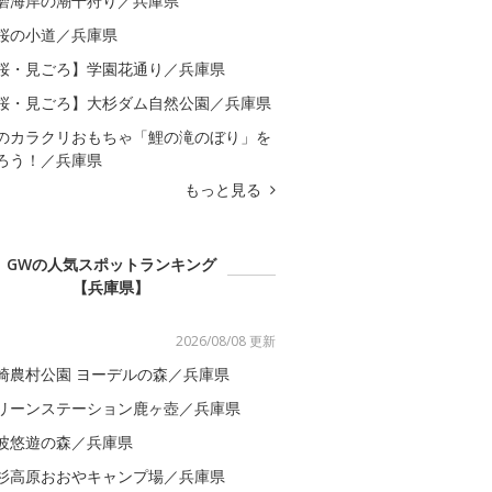
磨海岸の潮干狩り／兵庫県
桜の小道／兵庫県
桜・見ごろ】学園花通り／兵庫県
桜・見ごろ】大杉ダム自然公園／兵庫県
のカラクリおもちゃ「鯉の滝のぼり」を
ろう！／兵庫県
もっと見る
GWの人気スポットランキング
【兵庫県】
2026/08/08 更新
崎農村公園 ヨーデルの森／兵庫県
リーンステーション鹿ヶ壺／兵庫県
波悠遊の森／兵庫県
杉高原おおやキャンプ場／兵庫県