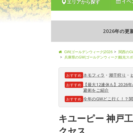
イベ
エリアから探す
2026年の
GW(ゴールデンウィーク)2026
関西のG
兵庫県のGW(ゴールデンウィーク)観光ス
ネモフィラ
・
潮干狩り
・
おすすめ
【最大12連休も】202
おすすめ
避術をご紹介
今年のGWどこ行く！？
おすすめ
キユーピー 神戸
クセス