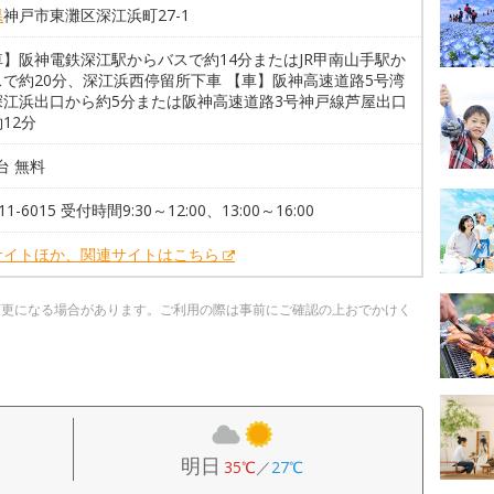
県
神戸市東灘区深江浜町27-1
車】阪神電鉄深江駅からバスで約14分またはJR甲南山手駅か
スで約20分、深江浜西停留所下車 【車】阪神高速道路5号湾
深江浜出口から約5分または阪神高速道路3号神戸線芦屋出口
12分
2台 無料
411-6015 受付時間9:30～12:00、13:00～16:00
サイトほか、関連サイトはこちら
変更になる場合があります。ご利用の際は事前にご確認の上おでかけく
明日
35℃
／
27℃