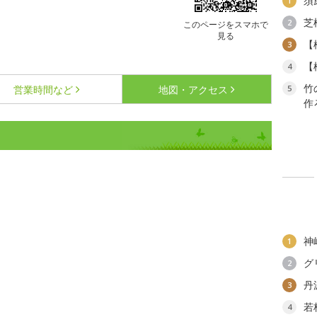
須
1
芝
2
このページをスマホで
見る
【
3
【
4
竹
営業時間など
地図・アクセス
5
作
ス
神
1
グ
2
丹
3
若
4