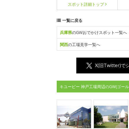
スポット詳細
トップ
一覧に戻る
兵庫県
のGWおでかけスポット一覧へ
関西
の工場見学一覧へ
X(旧Twitter)
キユーピー 神戸工場周辺のGW(ゴー