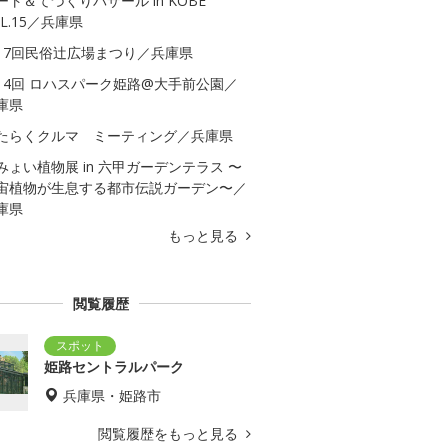
ート＆てづくりバザール in KOBE
OL.15／兵庫県
17回民俗辻広場まつり／兵庫県
14回 ロハスパーク姫路@大手前公園／
庫県
たらくクルマ ミーティング／兵庫県
みょい植物展 in 六甲ガーデンテラス 〜
宙植物が生息する都市伝説ガーデン〜／
庫県
もっと見る
閲覧履歴
姫路セントラルパーク
兵庫県・姫路市
閲覧履歴をもっと見る