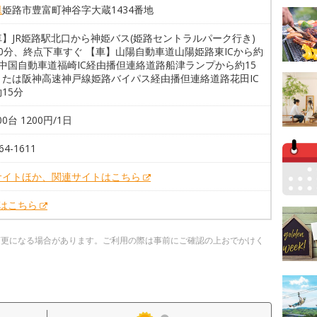
県
姫路市豊富町神谷字大蔵1434番地
】JR姫路駅北口から神姫バス(姫路セントラルパーク行き)
0分、終点下車すぐ 【車】山陽自動車道山陽姫路東ICから約
中国自動車道福崎IC経由播但連絡道路船津ランプから約15
または阪神高速神戸線姫路バイパス経由播但連絡道路花田IC
15分
00台 1200円/1日
64-1611
サイトほか、関連サイトはこちら
Xはこちら
変更になる場合があります。ご利用の際は事前にご確認の上おでかけく