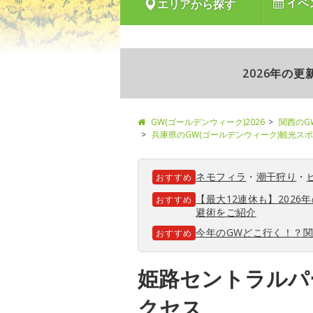
イベ
エリアから探す
2026年の
GW(ゴールデンウィーク)2026
関西のG
兵庫県のGW(ゴールデンウィーク)観光ス
ネモフィラ
・
潮干狩り
・
おすすめ
【最大12連休も】202
おすすめ
避術をご紹介
今年のGWどこ行く！？
おすすめ
姫路セントラルパ
クセス