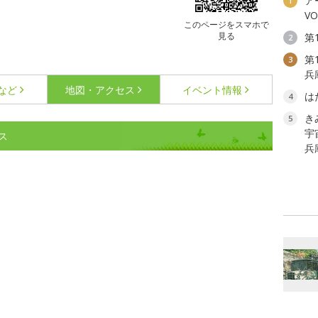
ア
1
V
このページをスマホで
見る
第
2
第
3
兵
など
地図・アクセス
イベント情報
は
4
き
5
宇
ス
兵