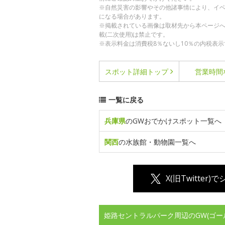
※自然災害の影響やその他諸事情により、イ
になる場合があります。
※掲載されている画像は取材先から本ページ
載(二次使用)は禁止です。
※表示料金は消費税8％ないし10％の内税表示
スポット詳細
トップ
営業時間
一覧に戻る
兵庫県
のGWおでかけスポット一覧へ
関西
の水族館・動物園一覧へ
X(旧Twitter)
姫路セントラルパーク周辺のGW(ゴー