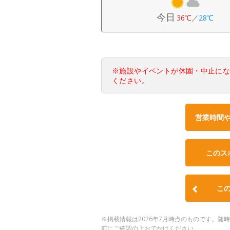
今日
36℃
／
28℃
※施設やイベントが休園・中止に
ください。
営業時間
このス
こ
※掲載情報は2026年7月時点のものです。
前にご確認の上おでかけください。