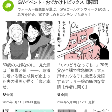
GWイベント・おでかけトピックス【関西】
ウォーカー編集部が選ぶ、GW(ゴールデンウィーク)の楽し
み方を紹介。家で楽しめるコンテンツも続々！
30歳の夫婦なのに、見た目
「いつどうなっても…」70代
は「祖母と孫」――。急激
父が全裸で救急搬送→大人
に老いる妻と成長が止まっ
用オムツを手に最悪を覚悟
た夫の漫画が描く「歳と幸
するアラサー娘の痛切な実
せ」
情【作者に聞く】
全国
全国
2026年5月11日 09:43 更新
2026年5月10日 17:35 更新