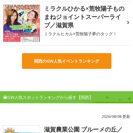
ミラクルひかる×荒牧陽子もの
3
まねジョイントスーパーライ
ブ／滋賀県
ミラクルヒカル×荒牧陽子夢のタッグ！
関西のGW人気イベントランキング
GW人気スポットランキングから探す【関西】
2026/08/08 更新
滋賀農業公園 ブルーメの丘／