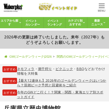
MENU
イベント
イベント
エリアから探
カテゴリ別
最新
カレンダー
ランキング
す
おすすめ
ニュース
2026年の更新は終了いたしました。来年（2027年）も
どうぞよろしくお願いします。
GW(ゴールデンウィーク)2026
関西のGW(ゴールデンウィーク)イ
ネモフィラ
・
潮干狩り
・
ピクニック
・
BBQ
などおでかけ
おすすめ
情報を大特集
【最大12連休も】2026年のゴールデンウィークはいつか
おすすめ
ら？混雑ピーク予想と回避術をご紹介
今年のGWどこ行く！？関東・関西・東海エリア別スポ
おすすめ
ットガイド
兵庫県立歴史博物館