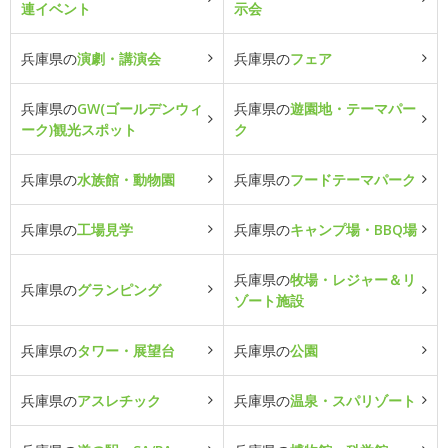
連イベント
示会
兵庫県の
演劇・講演会
兵庫県の
フェア
兵庫県の
GW(ゴールデンウィ
兵庫県の
遊園地・テーマパー
ーク)観光スポット
ク
兵庫県の
水族館・動物園
兵庫県の
フードテーマパーク
兵庫県の
工場見学
兵庫県の
キャンプ場・BBQ場
兵庫県の
牧場・レジャー＆リ
兵庫県の
グランピング
ゾート施設
兵庫県の
タワー・展望台
兵庫県の
公園
兵庫県の
アスレチック
兵庫県の
温泉・スパリゾート