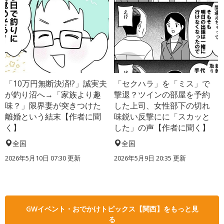
「10万円無断決済!?」誠実夫
「セクハラ」を「ミス」で
が釣り沼へ→「家族より趣
撃退？ツインの部屋を予約
味？」限界妻が突きつけた
した上司、女性部下の切れ
離婚という結末【作者に聞
味鋭い反撃にに「スカッと
く】
した」の声【作者に聞く】
全国
全国
2026年5月10日 07:30 更新
2026年5月9日 20:35 更新
GWイベント・おでかけトピックス【関西】をもっと見
る