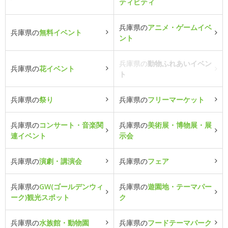
ティビティ
兵庫県の
アニメ・ゲームイベ
兵庫県の
無料イベント
ント
兵庫県の
動物ふれあいイベン
兵庫県の
花イベント
ト
兵庫県の
祭り
兵庫県の
フリーマーケット
兵庫県の
コンサート・音楽関
兵庫県の
美術展・博物展・展
連イベント
示会
兵庫県の
演劇・講演会
兵庫県の
フェア
兵庫県の
GW(ゴールデンウィ
兵庫県の
遊園地・テーマパー
ーク)観光スポット
ク
兵庫県の
水族館・動物園
兵庫県の
フードテーマパーク