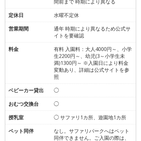
間前まで 時期により異なる
定休日
水曜不定休
営業期間
通年 時期により異なるため公式サ
イトを要確認
料金
有料 入園料：大人4000円～、小学
生2200円～、幼児(3～小学生未
満)1300円～ ※入園日により料金
変動あり、詳細は公式サイトを参
照
ベビーカー貸出
◯
おむつ交換台
◯
授乳室
◯ サファリ1カ所、遊園地1カ所
ペット同伴
なし。サファリパークへはペット
同伴できません。ご入園の際は、