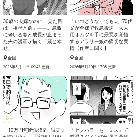
30歳の夫婦なのに、見た目
「いつどうなっても…」70代
は「祖母と孫」――。急激
父が全裸で救急搬送→大人
に老いる妻と成長が止まっ
用オムツを手に最悪を覚悟
た夫の漫画が描く「歳と幸
するアラサー娘の痛切な実
せ」
情【作者に聞く】
全国
全国
2026年5月11日 09:43 更新
2026年5月10日 17:35 更新
「10万円無断決済!?」誠実夫
「セクハラ」を「ミス」で
が釣り沼へ→「家族より趣
撃退？ツインの部屋を予約