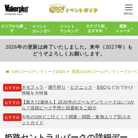
MENU
イベント
イベント
エリアから探
カテゴリ別
最新
カレンダー
ランキング
す
おすすめ
ニュース
2026年の更新は終了いたしました。来年（2027年）も
どうぞよろしくお願いします。
GW(ゴールデンウィーク)2026
関西のGW(ゴールデンウィーク)イ
ネモフィラ
・
潮干狩り
・
ピクニック
・
BBQ
などおでかけ
おすすめ
情報を大特集
【最大12連休も】2026年のゴールデンウィークはいつか
おすすめ
ら？混雑ピーク予想と回避術をご紹介
今年のGWどこ行く！？関東・関西・東海エリア別スポ
おすすめ
ットガイド
姫路セントラルパークの詳細デー