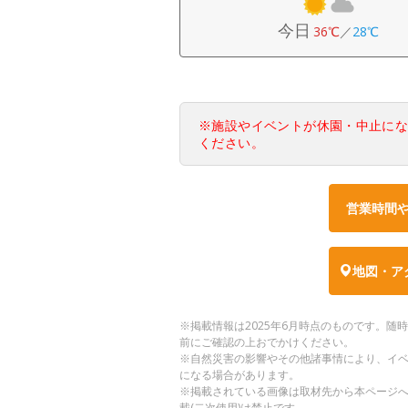
今日
36℃
／
28℃
※施設やイベントが休園・中止に
ください。
営業時間
地図・ア
※掲載情報は2025年6月時点のものです。
前にご確認の上おでかけください。
※自然災害の影響やその他諸事情により、イ
になる場合があります。
※掲載されている画像は取材先から本ページ
載(二次使用)は禁止です。