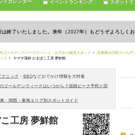
ントカレンダー
イベントランキング
スポットラ
更新は終了いたしました。来年（2027年）もどうぞよろしく
W(ゴールデンウィーク)イベント・おでかけ観光スポット
兵庫県のGW(ゴールデ
ポット
ヤマサ蒲鉾 かまぼこ工房 夢鮮館
ピクニック
・
BBQ
などおでかけ情報を大特集
6年のゴールデンウィークはいつから？混雑ピーク予想と回
関東・関西・東海エリア別スポットガイド
こ工房 夢鮮館