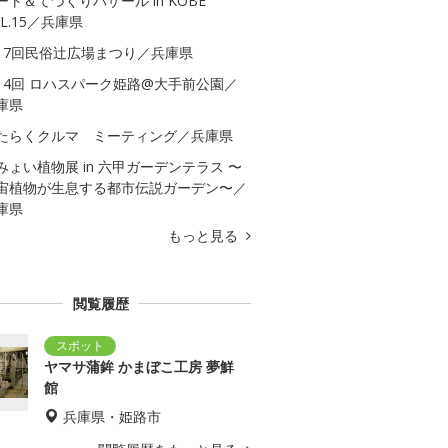
ート＆てづくりバザール in KOBE
OL.15／兵庫県
17回民俗辻広場まつり／兵庫県
14回 ロハスパーク姫路@大手前公園／
庫県
たらくクルマ ミーティング／兵庫県
みょい植物展 in 六甲ガーデンテラス 〜
宙植物が生息する都市伝説ガーデン〜／
庫県
もっと見る
閲覧履歴
ヤマサ蒲鉾 かまぼこ工房 夢鮮
館
兵庫県・姫路市