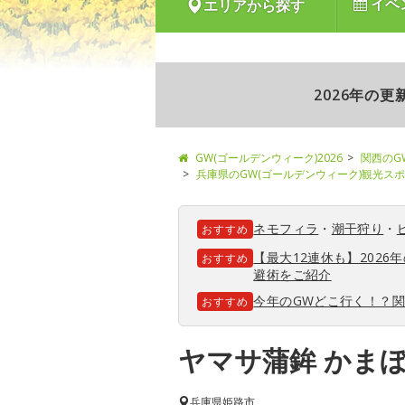
イベ
エリアから探す
2026年の
GW(ゴールデンウィーク)2026
関西のG
兵庫県のGW(ゴールデンウィーク)観光ス
ネモフィラ
・
潮干狩り
・
おすすめ
【最大12連休も】202
おすすめ
避術をご紹介
今年のGWどこ行く！？
おすすめ
ヤマサ蒲鉾 かまぼ
兵庫県
姫路市