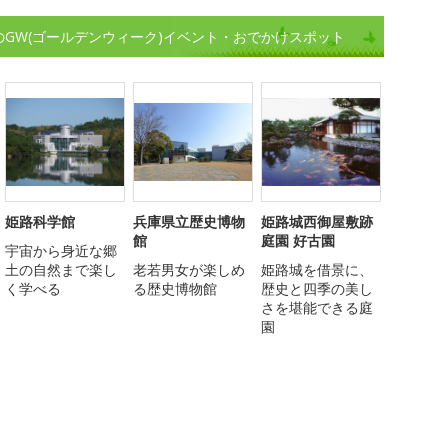
のGW(ゴールデンウィーク)イベント・おでかけスポット
姫路科学館
兵庫県立歴史博物
姫路城西御屋敷跡
館
庭園 好古園
宇宙から身近な郷
土の自然まで楽し
老若男女が楽しめ
姫路城を借景に、
く学べる
る歴史博物館
歴史と四季の美し
さを堪能できる庭
園