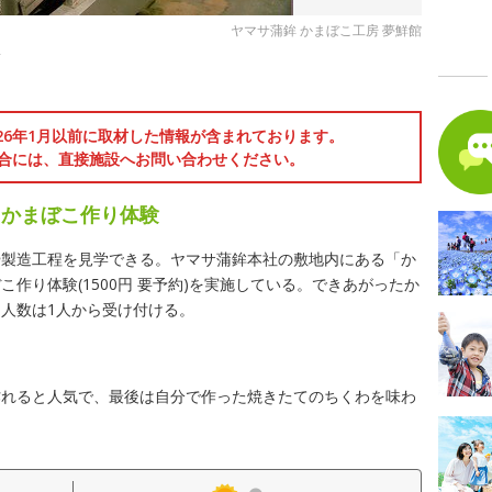
ヤマサ蒲鉾 かまぼこ工房 夢鮮館
場
026年1月以前に取材した情報が含まれております。
合には、直接施設へお問い合わせください。
るかまぼこ作り体験
や製造工程を見学できる。ヤマサ蒲鉾本社の敷地内にある「か
作り体験(1500円 要予約)を実施している。できあがったか
人数は1人から受け付ける。
作れると人気で、最後は自分で作った焼きたてのちくわを味わ