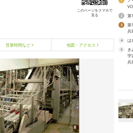
ア
1
V
このページをスマホで
見る
第
2
第
3
兵
は
4
営業時間など
地図・アクセス
き
5
宇
兵